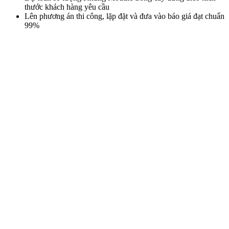
Và đây là kết quả thi công hoàn thiện trong 1/2 ngày và ban giao lại
cây xanh chăm sóc cho công ty thiết kế nội thất Max House HCM.
Sau 1 tháng, cây xanh đã phủ đầy