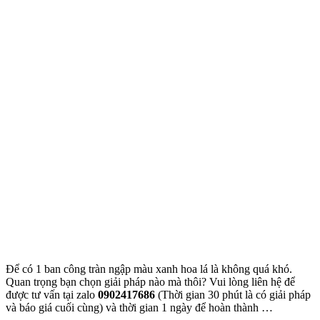
+ Hỗ trợ khách hàng trong quá trình mua hang
4. Chính sách giá và thanh toán
+ Giá sản phẩm được niêm yết trên website hoặc các
kênh bán hang
Thanh toán có thể qua:
COD (nhận hàng trả tiền) và
Chuyển khoản vào TK trên hóa đơn
5. Quyền sở hữu trí tuệ
Toàn bộ nội dung (hình ảnh, nội dung, thương hiệu)
thuộc quyền sở hữu của Khang Ngọc Khánh.
Nghiêm cấm sao chép khi chưa có sự đồng ý.
6. Chúng tôi không chịu trách nhiệm đối với: