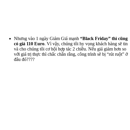
Cung cấp thông tin chính xác khi đặt hàng
Không sử dụng website vào mục đích gian lận, vi phạm
pháp luật
Thanh toán đầy đủ theo giá trị đơn hàng
3. Quyền và trách nhiệm của Khang Ngọc Khánh
+ Từ chối đơn hàng không hợp lệ
+ Thay đổi giá, chương trình khuyến mãi mà không
cần báo trước
+ Tạm ngừng cung cấp dịch vụ để bảo trì hệ thống
Chúng tôi cam kết:
+ Cung cấp sản phẩm đúng mô tả
+ Bảo vệ thông tin khách hàng