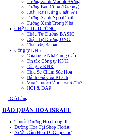
Tường Xanh Module Đứng
Tường Ban Công (Bacony)
Chậu Rau Đứng Châu Âu
Tường Xanh Ngoài Trời
Tường Xanh Trong Nhà
CHẬU TỰ DƯỠNG
Chậu Tự Dưỡng BASIC
Chậu Tự Dưỡng UNO
Chậu cây để bàn
Công ty KNK
Catalogue Nhà Cung Cấp
Tin tức Công ty KNK
Công ty KNK
Chia Sẻ Chăm Sóc Hoa
Đánh Giá Của Khách
Mua Thuốc Cắm Hoa ở đâu?
HỎI & ĐÁP
Giỏ hàng
BẢO QUẢN HOA ISRAEL
Thuốc Dưỡng Hoa Longlife
Dưỡng Hoa Tại Shop Florist
Nước Cắm Hoa TOG tại Chợ