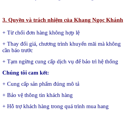
+ Quá thời gian trên, chúng tôi có quyền từ chối hỗ trợ
3. Điều kiện đổi trả hang tại KNK Co:
+ Sản phẩm còn nguyên vẹn, chưa qua sử dụng
+ Có đầy đủ bao bì, tem nhãn
+ Có bằng chứng (hình ảnh/video khi nhận hàng)
Chính Sách Đổi trả hàng tại Khang Ngọc Khánh
4. Quy trình đổi trả
Liên hệ hotline 028 66593838 hay Zalo 0902877396
để thông báo và cung cấp hình ảnh sản phẩm
+ Sau đó gởi trả hang (nếu cần) về kho Hàng Khang
Ngọc Khánh tại địa chỉ sau:
CHI NHÁNH CÔNG TY KHANH NGỌC KHÁNH