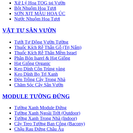
Xử Lý Hoa TOG tại Vườn
Bột Nhuộm Hoa Tươi
SƠN XỊT MÀU HOA ÚC
Nước Nhuộm Hoa Tươi
VẬT TƯ SÂN VƯỜN
Tưới Tự Động Vườn Tường
Thuốc Kích Rễ Thẫn Gỗ (Trị Nấm)
Thuốc Kích Rễ Thân Mềm Israel
Phân Bón Isarel & Hạt Giống
Hạt Giống Organic
Keo Dính Côn Trùng vàng
Keo Dính Bọ Trĩ Xanh
Đèn Trồng Cây Trong Nhà
Chăm Sóc Cây Sân Vườn
MODULE TƯỜNG ĐỨNG
Tường Xanh Module Đứng
Tường Xanh Ngoài Trời (Outdoor)
Tường Xanh Trong Nhà (Indoor)
Cây Treo Tường Ban Công (Bacony)
Chậu Rau Đứng Châu Âu