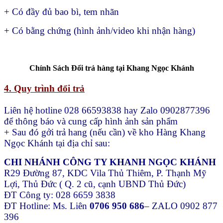
Thi Công Tường Xanh Ngoài Trời
Nhà Máy KCX Long An bằng Hệ
Khung Châu Module Bồ Đào Nha
2017
6.500.000
₫
5.500.000
₫
Giảm giá!
BẢO TRÌ ĐÌNH KỲ CÂY XANH
ĐỨNG BỒ ĐÀO NHA
MINIGARDEN SAU THI CÔNG
NGHIỆM THU VÀ BÀN GIAO
1.800.000
₫
1.500.000
₫