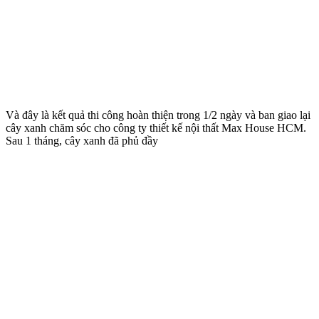
5. Bạn thích trồng cây gì? Trang trí kiểu nào? Bạn có mẫu hay thiết 
6. Bạn cần hoàn thành thi công trong thời gian bao nhiêu ngày
5. BẢO HÀNH VÀ BẢO TRÌ
Khung Trồng cây đứng Minigarden Bồ Đào Nha
được bảo hành
10 năm trong nhà và 5 năm ngoài trời với nhiệt độ 40 độ C
Hệ thống tưới nhỏ giọt
bảo hành 12 tháng kể từ ngày lắp đặt
Cây xanh:
nếu do công ty thi công sẽ được bảo hành 2 tháng và
bàn giao, hướng dẫn chủ nhà tự chăm sóc? Tại sao chỉ bảo hành 2
tháng? Vì 2 tháng là thời gian đủ để cây trên vườn đứng Minigaren
bắt rễ, khỏe mạnh và sống tốt bền vững