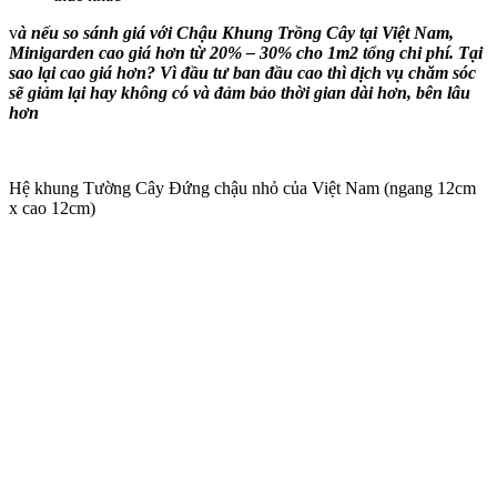
v
à nếu so sánh giá với Chậu Khung Trồng Cây tại Việt Nam,
Minigarden cao giá hơn từ 20% – 30% cho 1m2 tổng chi phí. Tại
sao lại cao giá hơn? Vì đầu tư ban đầu cao thì dịch vụ chăm sóc
sẽ giảm lại hay không có và đảm bảo thời gian dài hơn, bên lâu
hơn
Hệ khung Tường Cây Đứng chậu nhỏ của Việt Nam (ngang 12cm
x cao 12cm)
QUY TRÌNH BÁO GIÁ ĐƯỢC THỰC HIỆN NHƯ SAU:
1. NHẬN THÔNG TIN YÊU CẦU TƯ VẤN – THIẾT KẾ –
DỰ TOÁN MẢNG VƯỜN CÂY ĐỨNG NGOÀI TRỜI, BAN
CÔNG
Xin hình ảnh thực tế và yêu cầu màu sắc, cây xanh mà khách
hàng mong muốn