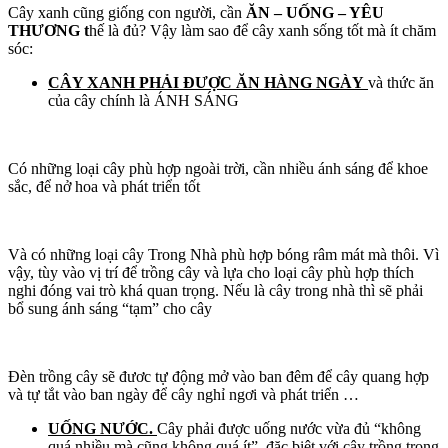
Cây xanh cũng giống con người, cần
ĂN – UỐNG – YÊU
THƯƠNG t
hế là đủ? Vậy làm sao để cây xanh sống tốt mà ít chăm
sóc:
CÂY XANH PHẢI ĐƯỢC ĂN HÀNG NGÀY
và thức ăn
của cây chính là ÁNH SÁNG
Có những loại cây phù hợp ngoài trời, cần nhiều ánh sáng để khoe
sắc, để nở hoa và phát triển tốt
Và có những loại cây Trong Nhà phù hợp bóng râm mát mà thôi. Vì
vậy, tùy vào vị trí để trồng cây và lựa cho loại cây phù hợp thích
nghi đóng vai trò khá quan trọng. Nếu là cây trong nhà thì sẽ phải
bổ sung ánh sáng “tạm” cho cây
Đèn trồng cây sẽ đươc tự động mở vào ban đêm để cây quang hợp
và tự tắt vào ban ngày để cây nghỉ ngơi và phát triển …
UỐNG NƯỚC
.
Cây phải được uống nước vừa đủ “không
quá nhiều mà cũng không quá ít”, đặc biệt với cây trồng trong