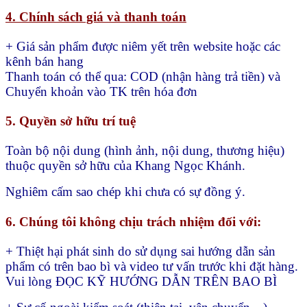
R29 Đường 87, KDC Vila Thủ Thiêm, P. Thạnh Mỹ
Lợi, Thủ Đức ( Q. 2 cũ, cạnh UBND Thủ Đức)
ĐT Công ty: 028 6659 3838
ĐT Hotline: Ms. Liên
0706 950 686
– ZALO 0902 877
396
Chính Sách Đổi trả hàng tại Khang Ngọc Khánh
5. Chi phí đổi trả
+ Nếu lỗi từ Khang Ngọc Khánh → miễn phí 100%
+ Nếu khách đổi do nhu cầu cá nhân → khách chịu
phí vận chuyển
Sau khi nhận lại hàng Đổi Trả, chúng tôi sẽ tiến
hành thanh toán đúng giá mà KH đã mua (sau khi
trừ đi những thiệt hại liên quan)
CẢM ƠN QUÝ KHÁCH HÀNG ĐÃ ĐỒNG HÀNH VÀ TIN
TƯỞNG