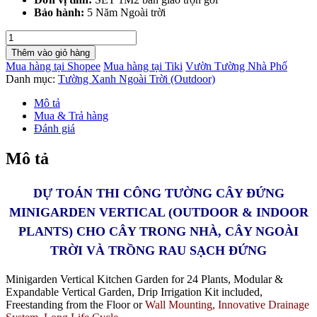
Bảo hành:
5 Năm Ngoài trời
Giá
Thi
Thêm vào giỏ hàng
Công
Mua hàng tại Shopee
Mua hàng tại Tiki
Vườn Tường Nhà Phố
Tường
Danh mục:
Tường Xanh Ngoài Trời (Outdoor)
Cây
Đứng
Mô tả
Trọn
Mua & Trả hàng
Gói
Đánh giá
1m2
gồm
Mô tả
Khung
Module
Minigarden
DỰ TOÁN THI CÔNG TƯỜNG CÂY ĐỨNG
+
MINIGARDEN VERTICAL (OUTDOOR & INDOOR
Tưới
Nhỏ
PLANTS) CHO CÂY TRONG NHÀ, CÂY NGOÀI
giọt
TRỜI VÀ TRỒNG RAU SẠCH ĐỨNG
+
Cây
Xanh
Minigarden Vertical Kitchen Garden for 24 Plants, Modular &
+
Expandable Vertical Garden, Drip Irrigation Kit included,
Đất,
Freestanding from the Floor or
Wall Mounting, Innovative Drainage
Phân