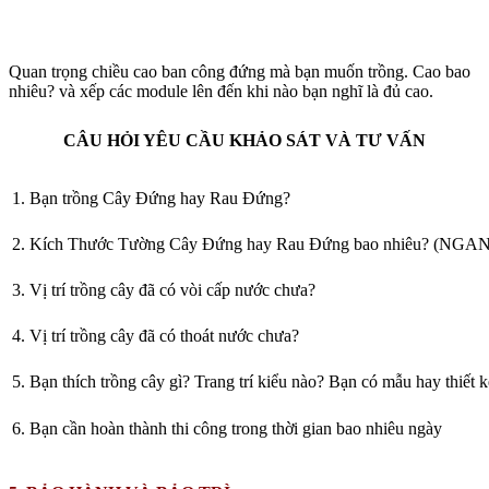
Nhưng vào 1 ngày Giảm Giá mạnh
“Black Friday” thì cũng
có giá 110 Euro
. Vì vậy, chúng tôi hy vọng khách hàng sẽ tin
và cho chúng tôi cơ hội hợp tác 2 chiều. Nếu giá giảm hơn so
với giá trị thực thì chắc chắn rằng, công trình sẽ bị “rút ruột” ở
đâu đó????