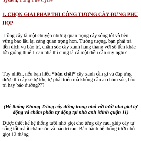
System, Long Life Cycle
Bón
và
1. CHỌN GIẢI PHÁP THI CÔNG TƯỜNG CÂY ĐỨNG PHÙ
Khác
số
HỢP
lượng
Trồng cây là một chuyện nhưng quan trọng cây sống tốt và bền
vững bao lâu lại càng quan trọng hơn. Tưởng tượng, bạn phải trả
tiền dịch vụ bảo trì, chăm sóc cây xanh hàng tháng với số tiền khác
lớn giống thuê 1 căn nhà thì cũng là cả một điều cần suy nghĩ?
Tuy nhiên, nếu bạn hiểu
“bản chất”
cây xanh cần gì và đáp ứng
được thì cây sẽ tự lớn, tự phát triển mà không cần ai chăm sóc, bảo
trì hay bảo dưỡng???
(Hệ thống Khung Trồng cây đứng trong nhà với tưới nhỏ giọt tự
động và châm phân tự động tại nhà anh Minh quận 11)
Được thiết kế hệ thống tưới nhỏ giọt cho từng cây rau, giúp cây tự
sống tốt mà ít chăm sóc và bảo trì rau. Bảo hành hệ thống tưới nhỏ
giọt 12 tháng