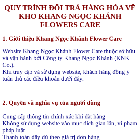
+ Thiệt hại phát sinh do sử dụng sai hướng dẫn sản
phẩm có trên bao bì và video tư vấn trước khi đặt hàng.
Vui lòng ĐỌC KỸ HƯỚNG DẪN TRÊN BAO BÌ
+ Sự cố ngoài kiểm soát (thiên tai, vận chuyển…)
CHÍNH SÁCH ĐỔI TRẢ
1. Khách hàng được đổi/trả trong các trường hợp:
+ Sản phẩm lỗi, hư hỏng do nhà sản xuất, do vận
chuyển gây ra
+ Giao sai sản phẩm hay
Sản phẩm bị hư hại trong quá
trình vận chuyển
2. Thời gian đổi trả
+ Trong vòng 7 – 10 ngày kể từ khi nhận hang, thông
báo ngay cho KNK Co