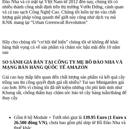
Đào Nha và có mặt tại VIệt Nam từ 2012 đến nay, chúng tôi có
nhiều thành công nhất định trên thị trường Vườn Đứng, cảnh quan
và cả rau sạch Công Nghệ Cao. Chúng tôi luôn tự tin vào chất
lượng giải pháp vòng quanh thế giới này cũng như dịch vụ mà
KNK mang lại “Urban Greenwall Revolution”
Hãy cho chúng tôi “cơ hội thể hiện” chúng tôi sẽ không để khác
hàng thất vọng cả về sản phẩm và chăm sóc hậu mãi đến 10 năm
sau
SO SÁNH GIÁ BÁN TẠI CÔNG TY MẸ BỒ ĐÀO NHA VÀ
MẠNG BÁN HÀNG QUỐC TẾ AMAZON
Giá cao hay thấp liên quan đến chất lượng sản phẩm và kết quả cây
trồng sau thi công quyết định giá rất nhiều? Tai sao Minigarden giá
cao hơn 30% vì chúng tôi đã tiết kiệm những chi phí linh tinh như
Khung sắt, chống thấm hay chăm sóc bảo trì cây hàng tuần/tháng để
thay cây
Gồm 8 bộ Module + Tưới nhỏ giọt là
139.95 Euro (1 Euro x
26.500 đồng VN)
, chưa bao gồm phí ship từ Bồ Đào Nha và
thuế khác