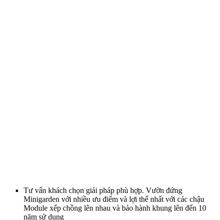
2. DỰ TOÁN CHO 1M2 với các thiết bị Khung Module cây
đứng (8 bộ), tưới nhỏ giọt và phân bón, cây xanh
HỆ KHUNG MINIGARDEN
STT
SL
ĐVT
(Ngang 0.7m x Cao 1.6m)
Module MinigardenVertical Châu Âu (Cao
1
8
Bộ
8 tầng)
2
Khay hứng nước đứng
1
Bộ
3
Dây tưới nhỏ giọt Châu Âu
5
M
4
Phụ kiện tưới chung
10
Bộ
Tổng chi phí khung Module và Tưới (1)
Nếu khách hàng Đặt Khung Module và tự thi công tại nhà thì
Khang Ngọc Khánh sẽ lắp sẵn toàn bộ KHUNG + TƯỚI NHỎ
GIỌT đến tận đầu nối cấp nước