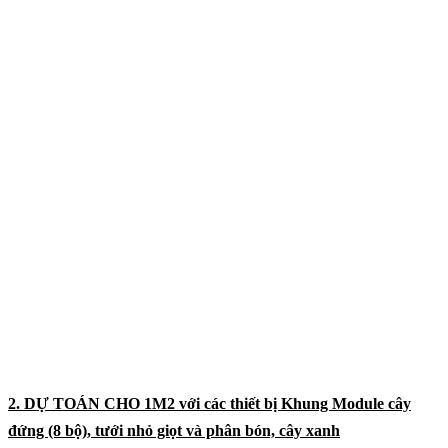
Đây là dự toán của khách tầm 1m2 trồng cây đứng ban công chung
cư tại Thủ Đức với NGANG 0.7M X CAO 1.6M đơn giản