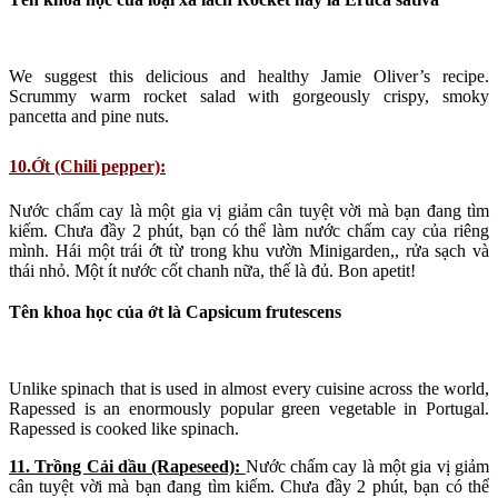
We suggest this delicious and healthy Jamie Oliver’s recipe.
Scrummy warm rocket salad with gorgeously crispy, smoky
pancetta and pine nuts.
10.Ớt (Chili pepper):
Nước chấm cay là một gia vị giảm cân tuyệt vời mà bạn đang tìm
kiếm. Chưa đầy 2 phút, bạn có thể làm nước chấm cay của riêng
mình. Hái một trái ớt từ trong khu vườn Minigarden,, rửa sạch và
thái nhỏ. Một ít nước cốt chanh nữa, thế là đủ. Bon apetit!
Tên khoa học của ớt là Capsicum frutescens
Unlike spinach that is used in almost every cuisine across the world,
Rapessed is an enormously popular green vegetable in Portugal.
Rapessed is cooked like spinach.
11. Trồng Cải dầu (Rapeseed):
Nước chấm cay là một gia vị giảm
cân tuyệt vời mà bạn đang tìm kiếm. Chưa đầy 2 phút, bạn có thể