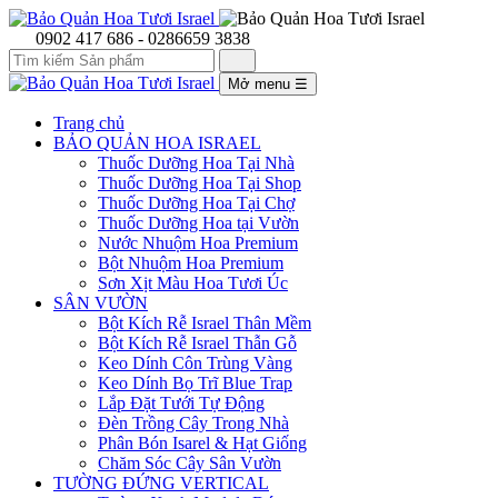
0902 417 686 - 0286659 3838
Mở menu
☰
Trang chủ
BẢO QUẢN HOA ISRAEL
Thuốc Dưỡng Hoa Tại Nhà
Thuốc Dưỡng Hoa Tại Shop
Thuốc Dưỡng Hoa Tại Chợ
Thuốc Dưỡng Hoa tại Vườn
Nước Nhuộm Hoa Premium
Bột Nhuộm Hoa Premium
Sơn Xịt Màu Hoa Tươi Úc
SÂN VƯỜN
Bột Kích Rễ Israel Thân Mềm
Bột Kích Rễ Israel Thẫn Gỗ
Keo Dính Côn Trùng Vàng
Keo Dính Bọ Trĩ Blue Trap
Lắp Đặt Tưới Tự Động
Đèn Trồng Cây Trong Nhà
Phân Bón Isarel & Hạt Giống
Chăm Sóc Cây Sân Vườn
TƯỜNG ĐỨNG VERTICAL