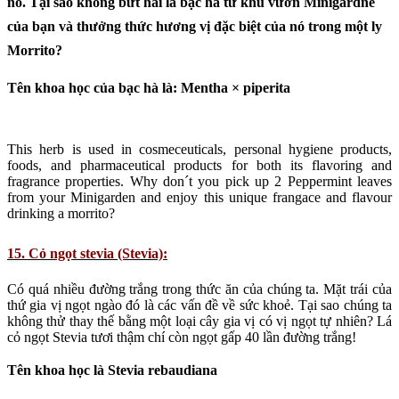
nó. Tại sao không bứt hai lá bạc hà từ khu vườn Minigardne
của bạn và thưởng thức hương vị đặc biệt của nó trong một ly
Morrito?
Tên khoa học của bạc hà là: Mentha × piperita
This herb is used in cosmeceuticals, personal hygiene products,
foods, and pharmaceutical products for both its flavoring and
fragrance properties. Why don´t you pick up 2 Peppermint leaves
from your Minigarden and enjoy this unique frangace and flavour
drinking a morrito?
15. Cỏ ngọt stevia (Stevia):
Có quá nhiều đường trắng trong thức ăn của chúng ta. Mặt trái của
thứ gia vị ngọt ngào đó là các vấn đề về sức khoẻ. Tại sao chúng ta
không thử thay thế bằng một loại cây gia vị có vị ngọt tự nhiên? Lá
cỏ ngọt Stevia tươi thậm chí còn ngọt gấp 40 lần đường trắng!
Tên khoa học là Stevia rebaudiana