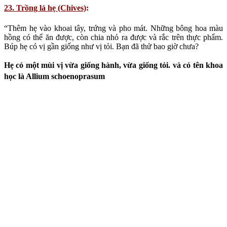
Add chives to potatoes, eggs and cheese. The pink flowers can be
eaten and can be divided into florets and sprinkled across food. The
bulbs of chives have a delicate onion like flavour with a hint of
garlic. Have you ever tried?
Chives have a slightly garlicky and delicate onion-like aroma.
24. Rau diếp cá (Lettuce)
:
là nguồn cung cấp dồi dào vitamin C, Canxi, sắt. Theo Viện nghiên
cứu ung thư Mỹ và Hiệp hội Ung thư Mỹ, thức ăn giàu vitamin A