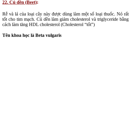
The roots and leaves of beets have plenty of medicinal uses. It’s
good for Heart Health. Beet helps to reduce cholesterol and
triglycerides by increasing the level of HDL cholesterol (“good”
cholesterol).
23. Trồng lá hẹ (Chives)
:
“Thêm hẹ vào khoai tây, trứng và pho mát. Những bông hoa màu
hồng có thể ăn được, còn chia nhỏ ra được và rắc trên thực phẩm.
Búp hẹ có vị gần giống như vị tỏi. Bạn đã thử bao giờ chưa?