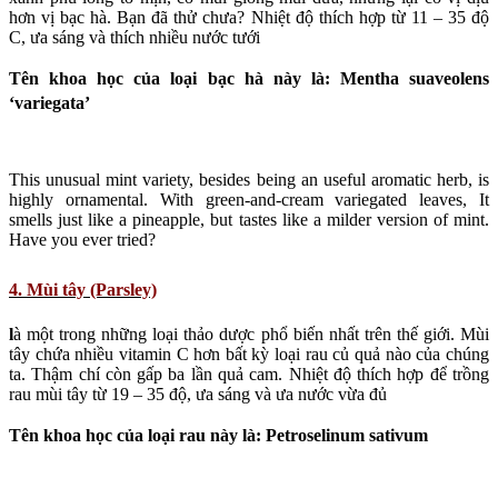
hơn vị bạc hà. Bạn đã thử chưa? Nhiệt độ thích hợp từ 11 – 35 độ
C, ưa sáng và thích nhiều nước tưới
Tên khoa học của loại bạc hà này là: Mentha suaveolens
‘variegata’
This unusual mint variety, besides being an useful aromatic herb, is
highly ornamental. With green-and-cream variegated leaves, It
smells just like a pineapple, but tastes like a milder version of mint.
Have you ever tried?
4. Mùi tây (Parsley)
l
à một trong những loại thảo dược phổ biến nhất trên thế giới. Mùi
tây chứa nhiều vitamin C hơn bất kỳ loại rau củ quả nào của chúng
ta. Thậm chí còn gấp ba lần quả cam. Nhiệt độ thích hợp để trồng
rau mùi tây từ 19 – 35 độ, ưa sáng và ưa nước vừa đủ
Tên khoa học của loại rau này là: Petroselinum sativum