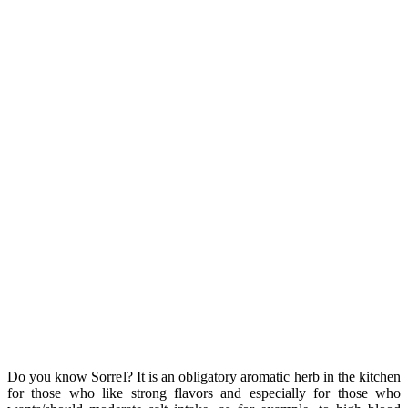
cho một cách hoàn toàn mới mẻ để tưởng thức món bắp cải. Bạn sẽ
chưa bao giờ yêu món rau cải bắp đến vậy cho xem!
Tên khoa học của bắp cải là Brassica oleracea L. var. capitata
L