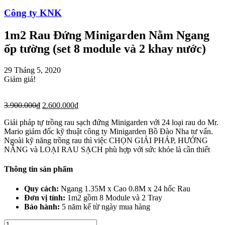
Công ty KNK
1m2 Rau Đứng Minigarden Nằm Ngang
ốp tường (set 8 module và 2 khay nước)
29 Tháng 5, 2020
Giảm giá!
3.900.000
₫
2.600.000
₫
Giải pháp tự trồng rau sạch đứng Minigarden với 24 loại rau do Mr.
Mario giám đốc kỹ thuật công ty Minigarden Bồ Đào Nha tư vấn.
Ngoài kỹ năng trồng rau thì việc CHỌN GIẢI PHÁP, HƯỚNG
NẮNG và LOẠI RAU SẠCH phù hợp với sức khỏe là cần thiết
Thông tin sản phẩm
Quy cách:
Ngang 1.35M x Cao 0.8M x 24 hốc Rau
Đơn vị tính:
1m2 gồm 8 Module và 2 Tray
Bảo hành:
5 năm kể từ ngày mua hàng
1m2