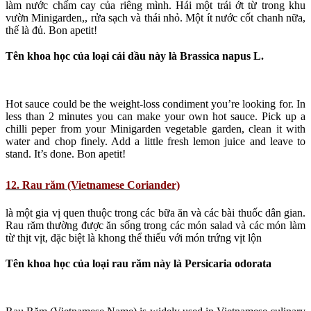
làm nước chấm cay của riêng mình. Hái một trái ớt từ trong khu
vườn Minigarden,, rửa sạch và thái nhỏ. Một ít nước cốt chanh nữa,
thế là đủ. Bon apetit!
Tên khoa học của loại cải dầu này là Brassica napus L.
Hot sauce could be the weight-loss condiment you’re looking for. In
less than 2 minutes you can make your own hot sauce. Pick up a
chilli peper from your Minigarden vegetable garden, clean it with
water and chop finely. Add a little fresh lemon juice and leave to
stand. It’s done. Bon apetit!
12. Rau răm (Vietnamese Coriander)
là một gia vị quen thuộc trong các bữa ăn và các bài thuốc dân gian.
Rau răm thường được ăn sống trong các món salad và các món làm
từ thịt vịt, đặc biệt là khong thể thiếu với món trứng vịt lộn
Tên khoa học của loại rau răm này là Persicaria odorata