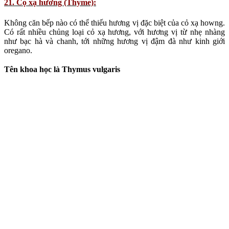
No kitchen should be without the heady, aromatic flavour of thyme.
There are many different varieties, with flavours of mint and lemon,
and stronger varieties that taste more akin to oregano.
22. Củ dền (Beet)
:
Rễ và lá của loại cây này được dùng làm một số loại thuốc. Nó rất
tốt cho tim mạch. Củ dền làm giảm cholesterol và triglyceride bằng
cách làm tăng HDL cholesterol (Cholesterol “tốt”)
Tên khoa học là Beta vulgaris