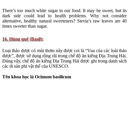
There’s too much white sugar in our food. It may be sweet, but its
dark side could lead to health problems. Why not consider
alternative, healthy natural sweeteners? Stevia’s raw leaves are 40
times sweeter than sugar.
16. Húng quế (Basil):
Loại thảo dược có mùi thơm này được coi là “Vua của các loài thảo
dược”, được sử dụng rộng rãi trong chế độ ăn kiêng Địa Trung Hải.
Đúng vậy, chế độ ăn kiêng Địa Trung Hải được ghi trong danh sách
các di sản phi vật thể của UNESCO.
Tên khoa học là Ocimum basilicum
This aromatic herb, known as “King of herbs”, is widely used in the
Mediterranean Diet Recipes. Yes, Mediterranean Diet makes
UNESCO’s intangible heritage list.
17. Cây me đất (Sorrel):