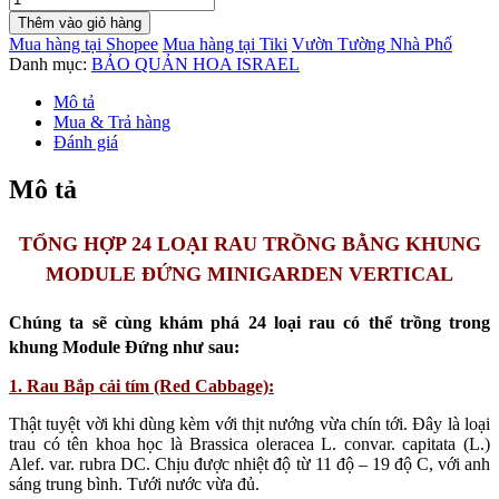
Rau
Thêm vào giỏ hàng
Đứng
Mua hàng tại Shopee
Mua hàng tại Tiki
Vườn Tường Nhà Phố
Minigarden
Danh mục:
BẢO QUẢN HOA ISRAEL
Nằm
Ngang
Mô tả
ốp
Mua & Trả hàng
tường
Đánh giá
(set
8
Mô tả
module
và
2
TỔNG HỢP 24 LOẠI RAU TRỒNG BẰNG KHUNG
khay
MODULE ĐỨNG MINIGARDEN VERTICAL
nước)
số
lượng
Chúng ta sẽ cùng khám phá 24 loại rau có thể trồng trong
khung Module Đứng như sau:
1. Rau Bắp cải tím (Red Cabbage):
Thật tuyệt vời khi dùng kèm với thịt nướng vừa chín tới. Đây là loại
trau có tên khoa học là Brassica oleracea L. convar. capitata (L.)
Alef. var. rubra DC. Chịu được nhiệt độ từ 11 độ – 19 độ C, với anh
sáng trung bình. Tưới nước vừa đủ.