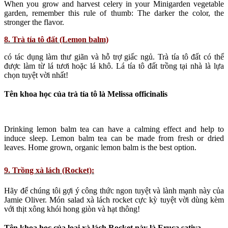
When you grow and harvest celery in your Minigarden vegetable
garden, remember this rule of thumb: The darker the color, the
stronger the flavor.
8. Trà tía tô đất (Lemon balm)
có tác dụng làm thư giãn và hỗ trợ giấc ngủ. Trà tía tô đất có thể
được làm từ lá tươi hoặc lá khô. Lá tía tô đất trồng tại nhà là lựa
chọn tuyệt vời nhất!
Tên khoa học của trà tía tô là Melissa officinalis
Drinking lemon balm tea can have a calming effect and help to
induce sleep. Lemon balm tea can be made from fresh or dried
leaves. Home grown, organic lemon balm is the best option.
9. Trồng xà lách (Rocket):
Hãy để chúng tôi gợi ý công thức ngon tuyệt và lành mạnh này của
Jamie Oliver. Món salad xà lách rocket cực kỳ tuyệt vời dùng kèm
với thịt xông khói hong giòn và hạt thông!
Tên khoa học của loại xà lách Rocket này là Eruca sativa