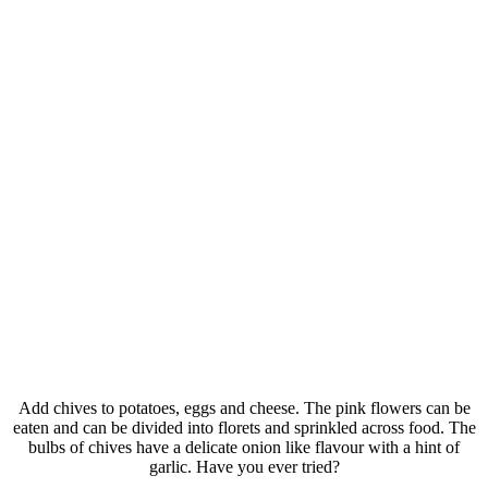
và C có thể bảo vệ cơ thể khỏi nhiều loại ung thư. Cùng với các loại
chất có lợi khác, chất chống oxi hoá giảm nguy cơ ung thư của hệ
thống hô hấp và đường ruột.
Tên khoa học là Lactuca sativa