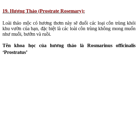
This aromatic herb can also shoo pests from your vegetable garden,
namely repel unwanted insects, like cabbage white butterflies and
carrot root fly. If you want to know more about this issue, search for
companion plants.
20. Dâu Tây (Strawberry):
Bạn có thích đồ ăn nhanh? Hãy tận hưởng hương vị của thức ăn tự
trồng và hái những trái dâu tây thật tươi từ khu vườn Minigarden
của bạn!