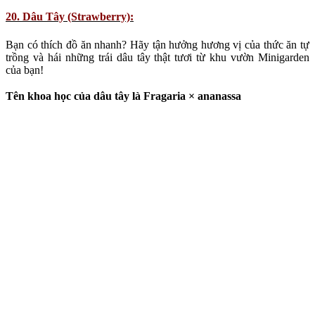
Do you like fast food? Enjoy the pleasure of growing your own
food and pick beautiful fresh strawberries from your urban vegetable
Minigarden.
21. Cọ xạ hương (Thyme):
Không căn bếp nào có thể thiếu hương vị đặc biệt của cỏ xạ howng.
Có rất nhiều chủng loại cỏ xạ hương, với hương vị từ nhẹ nhàng
như bạc hà và chanh, tới những hương vị đậm đà như kinh giới
oregano.