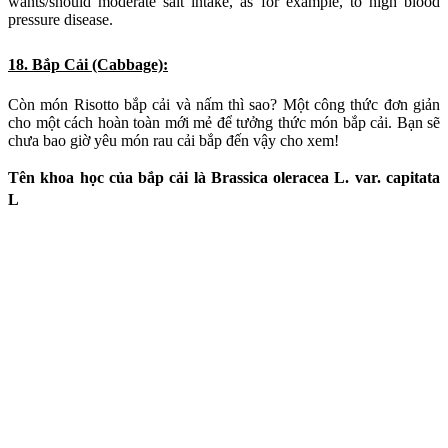
What about Cabbage & Mushroom Risotto for dinner? A simple
recipe for a creamy new way to enjoy your cabbage. You’ve never
loved cabbage so much!
19. Hương Thảo (Prostrate Rosemary):
Loài thảo mộc có hương thơm này sẽ đuổi các loại côn trùng khỏi
khu vườn của bạn, đặc biệt là các loài côn trùng không mong muốn
như muỗi, bướm và ruồi.