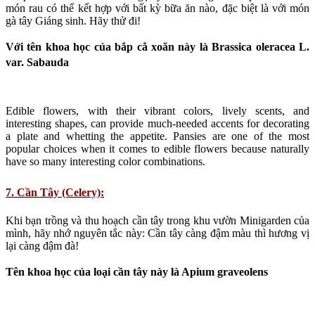
món rau có thể kết hợp với bất kỳ bữa ăn nào, đặc biệt là với món
gà tây Giáng sinh. Hãy thử đi!
Với tên khoa học của bắp cẳ xoăn này là Brassica oleracea L.
var. Sabauda
Edible flowers, with their vibrant colors, lively scents, and
interesting shapes, can provide much-needed accents for decorating
a plate and whetting the appetite. Pansies are one of the most
popular choices when it comes to edible flowers because naturally
have so many interesting color combinations.
7. Cần Tây (Celery):
Khi bạn trồng và thu hoạch cần tây trong khu vườn Minigarden của
mình, hãy nhớ nguyên tắc này: Cần tây càng đậm màu thì hương vị
lại càng đậm đà!
Tên khoa học của loại cần tây này là Apium graveolens