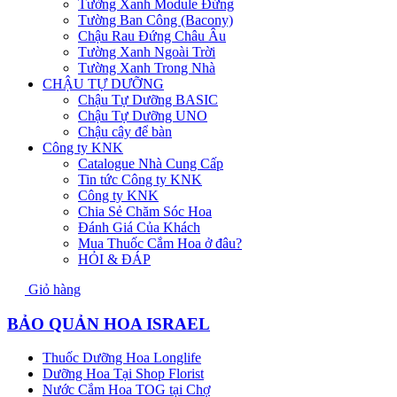
Tường Xanh Module Đứng
Tường Ban Công (Bacony)
Chậu Rau Đứng Châu Âu
Tường Xanh Ngoài Trời
Tường Xanh Trong Nhà
CHẬU TỰ DƯỠNG
Chậu Tự Dưỡng BASIC
Chậu Tự Dưỡng UNO
Chậu cây để bàn
Công ty KNK
Catalogue Nhà Cung Cấp
Tin tức Công ty KNK
Công ty KNK
Chia Sẻ Chăm Sóc Hoa
Đánh Giá Của Khách
Mua Thuốc Cắm Hoa ở đâu?
HỎI & ĐÁP
Giỏ hàng
BẢO QUẢN HOA ISRAEL
Thuốc Dưỡng Hoa Longlife
Dưỡng Hoa Tại Shop Florist
Nước Cắm Hoa TOG tại Chợ