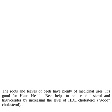
Hẹ có một mùi vị vừa giống hành, vừa giống tỏi. và có tên khoa
học là Allium schoenoprasum