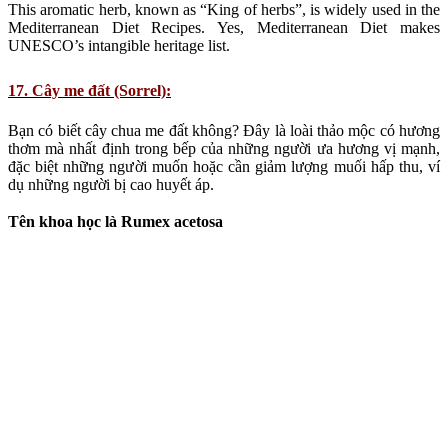
Do you know Sorrel? It is an obligatory aromatic herb in the kitchen
for those who like strong flavors and especially for those who
wants/should moderate salt intake, as for example, to high blood
pressure disease.
18. Bắp Cải (Cabbage):
Còn món Risotto bắp cải và nấm thì sao? Một công thức đơn giản