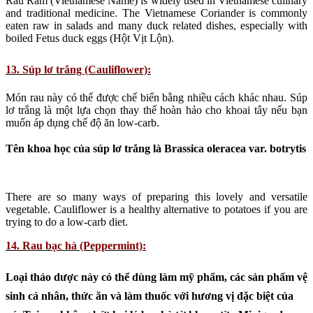
Rau Răm (Vietnamese Name) is widely used in Vietnamese culinary
and traditional medicine. The Vietnamese Coriander is commonly
eaten raw in salads and many duck related dishes, especially with
boiled Fetus duck eggs (Hột Vịt Lộn).
13. Súp lơ trắng (Cauliflower):
Món rau này có thể được chế biến bằng nhiều cách khác nhau. Súp
lơ trắng là một lựa chọn thay thế hoàn hảo cho khoai tây nếu bạn
muốn áp dụng chế độ ăn low-carb.
Tên khoa học của súp lơ trắng là Brassica oleracea var. botrytis
There are so many ways of preparing this lovely and versatile
vegetable. Cauliflower is a healthy alternative to potatoes if you are
trying to do a low-carb diet.
14. Rau bạc hà (Peppermint):
Loại thảo dược này có thể dùng làm mỹ phẩm, các sản phẩm vệ
sinh cá nhân, thức ăn và làm thuốc với hương vị đặc biệt của