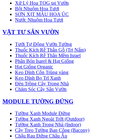
Xử Lý Hoa TOG tại Vườn
Bột Nhuộm Hoa Tươi
SƠN XỊT MÀU HOA ÚC
Nước Nhuộm Hoa Tươi
VẬT TƯ SÂN VƯỜN
Tưới Tự Động Vườn Tường
Thuốc Kích Rễ Thẫn Gỗ (Trị Nấm)
Thuốc Kích Rễ Thân Mềm Israel
Phân Bón Isarel & Hạt Giống
Hạt Giống Organic
Keo Dính Côn Trùng vàng
Keo Dính Bọ Trĩ Xanh
Đèn Trồng Cây Trong Nhà
Chăm Sóc Cây Sân Vườn
MODULE TƯỜNG ĐỨNG
Tường Xanh Module Đứng
Tường Xanh Ngoài Trời (Outdoor)
Tường Xanh Trong Nhà (Indoor)
Cây Treo Tường Ban Công (Bacony)
Chậu Rau Đứng Châu Âu