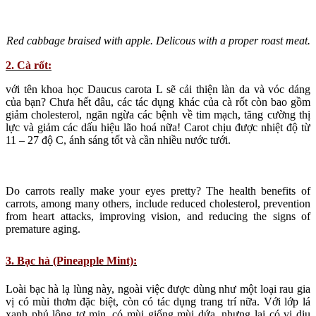
Red cabbage braised with apple. Delicous with a proper roast meat.
2. Cà rốt:
với tên khoa học Daucus carota L sẽ cải thiện làn da và vóc dáng
của bạn? Chưa hết đâu, các tác dụng khác của cà rốt còn bao gồm
giảm cholesterol, ngăn ngừa các bệnh về tim mạch, tăng cường thị
lực và giảm các dấu hiệu lão hoá nữa! Carot chịu được nhiệt độ từ
11 – 27 độ C, ánh sáng tốt và cần nhiều nước tưới.
Do carrots really make your eyes pretty? The health benefits of
carrots, among many others, include reduced cholesterol, prevention
from heart attacks, improving vision, and reducing the signs of
premature aging.
3. Bạc hà (Pineapple Mint):
Loài bạc hà lạ lùng này, ngoài việc được dùng như một loại rau gia
vị có mùi thơm đặc biệt, còn có tác dụng trang trí nữa. Với lớp lá
xanh phủ lông tơ mịn, có mùi giống mùi dứa, nhưng lại có vị dịu