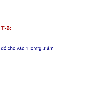
T-6:
u đó cho vào “Hom”giữ ẩm