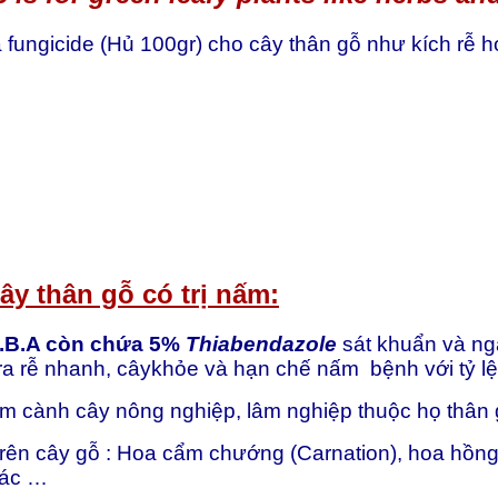
 fungicide (Hủ 100gr) cho cây thân gỗ như kích rễ 
ây thân gỗ có trị nấm:
I.B.A còn chứa 5%
Thiabendazole
sát khuẩn và ng
 ra rễ nhanh, câykhỏe và hạn chế nấm bệnh với tỷ l
iâm cành cây nông nghiệp, lâm nghiệp thuộc họ thân
 trên cây gỗ : Hoa cẩm chướng (Carnation), hoa hồn
hác …