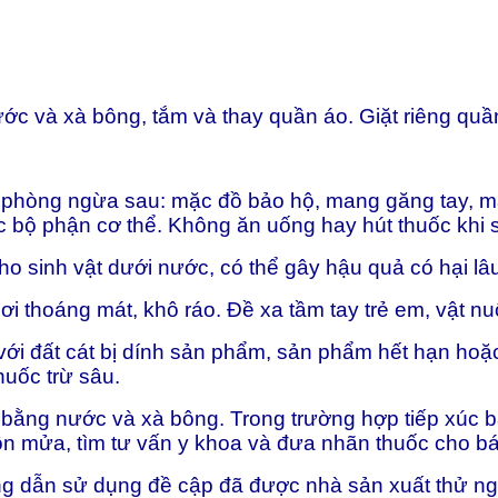
ớc và xà bông, tắm và thay quần áo. Giặt riêng quầ
phòng ngừa sau: mặc đồ bảo hộ, mang găng tay, mặt
c bộ phận cơ thể. Không ăn uống hay hút thuốc khi
cho sinh vật dưới nước, có thể gây hậu quả có hại lâ
ơi thoáng mát, khô ráo. Đề xa tầm tay trẻ em, vật nuô
i đất cát bị dính sản phẩm, sản phẩm hết hạn hoặc 
huốc trừ sâu.
ỹ bằng nước và xà bông. Trong trường hợp tiếp xúc b
ôn mửa, tìm tư vấn y khoa và đưa nhãn thuốc cho bá
g dẫn sử dụng đề cập đã được nhà sản xuất thử ngh