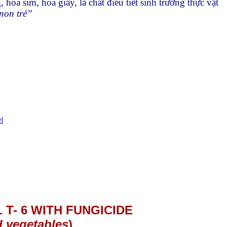
oa sim, hoa giấy, là chất điều tiết sinh trưởng thực vật
non trẻ”
l
T- 6 WITH FUNGICIDE
nd vegetables
)