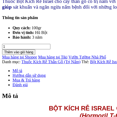
Thuốc Bột Kích Rễ Israel cho cây thân gỗ có trị nấm với 
giúp
sát khuẩn và ngăn ngừa nấm bệnh đối với những loạ
Thông tin sản phẩm
Quy cách:
100gr
Đơn vị tính:
Hũ Bột
Bảo hành:
3 năm
Bột
Kích
Thêm vào giỏ hàng
Rễ
Mua hàng tại Shopee
Mua hàng tại Tiki
Vườn Tường Nhà Phố
Israel
Danh mục:
Thuốc Kích Rễ Thẫn Gỗ (Trị Nấm)
Thẻ:
Bột Kích Rễ Isr
cho
cây
Mô tả
thân
Hướng dẫn sử dụng
gỗ
Mua & Trả hàng
có
Đánh giá
trị
nấm
Mô tả
(Hủ
T6
BỘT KÍCH RỄ ISRAEL
100gr)
số
(Hormoril T-
lượng