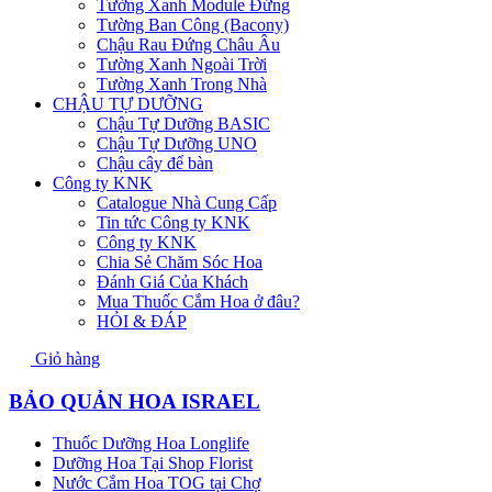
Tường Xanh Module Đứng
Tường Ban Công (Bacony)
Chậu Rau Đứng Châu Âu
Tường Xanh Ngoài Trời
Tường Xanh Trong Nhà
CHẬU TỰ DƯỠNG
Chậu Tự Dưỡng BASIC
Chậu Tự Dưỡng UNO
Chậu cây để bàn
Công ty KNK
Catalogue Nhà Cung Cấp
Tin tức Công ty KNK
Công ty KNK
Chia Sẻ Chăm Sóc Hoa
Đánh Giá Của Khách
Mua Thuốc Cắm Hoa ở đâu?
HỎI & ĐÁP
Giỏ hàng
BẢO QUẢN HOA ISRAEL
Thuốc Dưỡng Hoa Longlife
Dưỡng Hoa Tại Shop Florist
Nước Cắm Hoa TOG tại Chợ