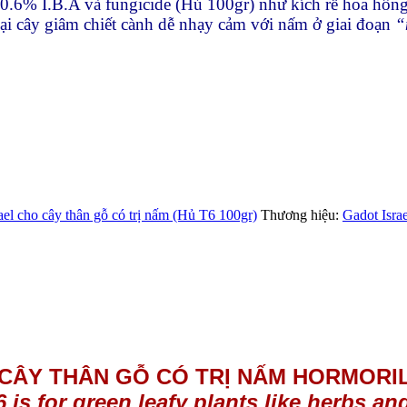
0.6% I.B.A và fungicide (Hủ 100gr) như kích rễ hoa hồng, h
i cây giâm chiết cành dễ nhạy cảm với nấm ở giai đoạn
“
ael cho cây thân gỗ có trị nấm (Hủ T6 100gr)
Thương hiệu:
Gadot Israe
 CÂY THÂN GỖ CÓ TRỊ NẤM HORMORIL 
6 is for green leafy plants like herbs a