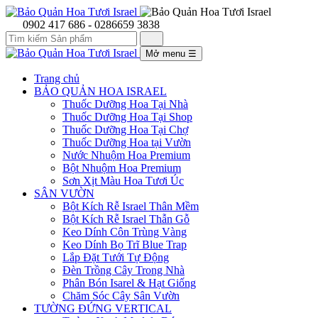
0902 417 686 - 0286659 3838
Mở menu
☰
Trang chủ
BẢO QUẢN HOA ISRAEL
Thuốc Dưỡng Hoa Tại Nhà
Thuốc Dưỡng Hoa Tại Shop
Thuốc Dưỡng Hoa Tại Chợ
Thuốc Dưỡng Hoa tại Vườn
Nước Nhuộm Hoa Premium
Bột Nhuộm Hoa Premium
Sơn Xịt Màu Hoa Tươi Úc
SÂN VƯỜN
Bột Kích Rễ Israel Thân Mềm
Bột Kích Rễ Israel Thẫn Gỗ
Keo Dính Côn Trùng Vàng
Keo Dính Bọ Trĩ Blue Trap
Lắp Đặt Tưới Tự Động
Đèn Trồng Cây Trong Nhà
Phân Bón Isarel & Hạt Giống
Chăm Sóc Cây Sân Vườn
TƯỜNG ĐỨNG VERTICAL