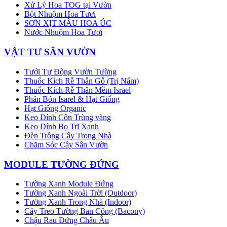
Xử Lý Hoa TOG tại Vườn
Bột Nhuộm Hoa Tươi
SƠN XỊT MÀU HOA ÚC
Nước Nhuộm Hoa Tươi
VẬT TƯ SÂN VƯỜN
Tưới Tự Động Vườn Tường
Thuốc Kích Rễ Thẫn Gỗ (Trị Nấm)
Thuốc Kích Rễ Thân Mềm Israel
Phân Bón Isarel & Hạt Giống
Hạt Giống Organic
Keo Dính Côn Trùng vàng
Keo Dính Bọ Trĩ Xanh
Đèn Trồng Cây Trong Nhà
Chăm Sóc Cây Sân Vườn
MODULE TƯỜNG ĐỨNG
Tường Xanh Module Đứng
Tường Xanh Ngoài Trời (Outdoor)
Tường Xanh Trong Nhà (Indoor)
Cây Treo Tường Ban Công (Bacony)
Chậu Rau Đứng Châu Âu