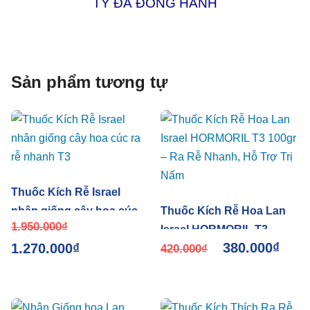
TY ĐÃ ĐỒNG HÀNH
Sản phẩm tương tự
Thuốc Kích Rễ Israel
nhân giống cây hoa cúc
Thuốc Kích Rễ Hoa Lan
1.950.000
₫
ra rễ nhanh T3
Israel HORMORIL T3
380.000
₫
1.270.000
₫
100gr – Ra Rễ Nhanh, Hỗ
420.000
₫
Trợ Trị Nấm