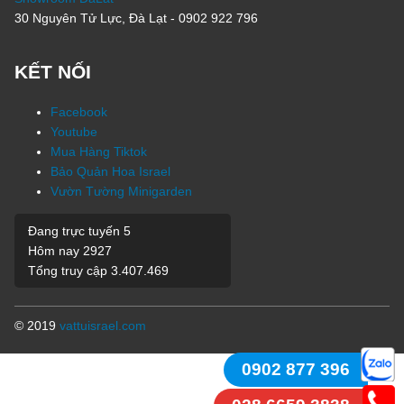
30 Nguyên Tử Lực, Đà Lạt - 0902 922 796
KẾT NỐI
Facebook
Youtube
Mua Hàng Tiktok
Bảo Quản Hoa Israel
Vườn Tường Minigarden
Đang trực tuyến
5
Hôm nay
2927
Tổng truy cập
3.407.469
© 2019
vattuisrael.com
0902 877 396