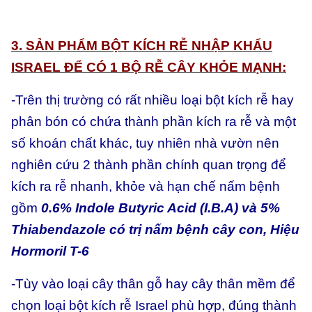
3. SẢN PHẨM BỘT KÍCH RỄ NHẬP KHẨU
ISRAEL ĐỂ CÓ 1 BỘ RỄ CÂY KHỎE MẠNH:
-Trên thị trường có rất nhiều loại bột kích rễ hay
phân bón có chứa thành phần kích ra rễ và một
số khoán chất khác, tuy nhiên nhà vườn nên
nghiên cứu 2 thành phần chính quan trọng để
kích ra rễ nhanh, khỏe và hạn chế nấm bệnh
gồm
0.6% Indole Butyric Acid (I.B.A) và 5%
Thiabendazole có trị nấm bệnh cây con, Hiệu
Hormoril T-6
-Tùy vào loại cây thân gỗ hay cây thân mềm để
chọn loại bột kích rễ Israel phù hợp, đúng thành