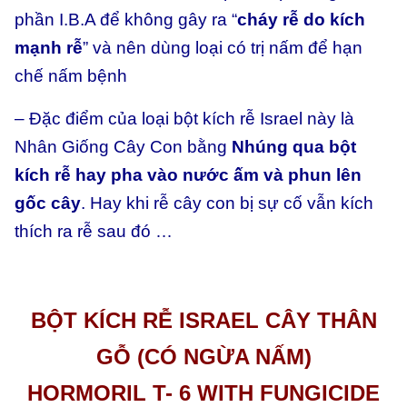
phần I.B.A để không gây ra “
cháy rễ do kích
mạnh rễ
” và nên dùng loại có trị nấm để hạn
chế nấm bệnh
– Đặc điểm của loại bột kích rễ Israel này là
Nhân Giống Cây Con bằng
Nhúng qua bột
kích rễ hay pha vào nước ấm và phun lên
gốc cây
. Hay khi rễ cây con bị sự cố vẫn kích
thích ra rễ sau đó …
BỘT KÍCH RỄ ISRAEL CÂY THÂN
GỖ (CÓ NGỪA NẤM)
HORMORIL T- 6 WITH FUNGICIDE