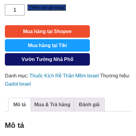
Thêm vào giỏ hàng
Chức
Năng
Thuốc
Mua hàng tại Shopee
Kích
Rễ
Mua hàng tại Tiki
Israel
giúp
Vườn Tường Nhà Phố
Bộ
Rễ
Danh mục:
Thuốc Kích Rễ Thân Mềm Israel
Thương hiệu:
Cây
Gadot Israel
khỏe
mạnh,
Mô tả
Mua & Trả hàng
Đánh giá
hạn
chế
nấm
Mô tả
bệnh