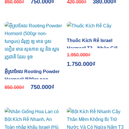
750.000
₫
380.000
₫
của Israel (Túi 500gr loại
850.000
₫
T3 Israel (Lọ 100g) có trị
420.000
₫
thường)
nấm
Thuốc Kích Rễ Israel
Hormoril T3 – Nhân Giống
1.950.000
₫
Hoa Cúc Ra Rễ Nhanh
1.750.000
₫
អ៊ីស្រាអែល Rooting Powder
Hormoril (500gr non-
750.000
₫
fungus) ជំរុញ ឲ្យ មាន ឫស
850.000
₫
លឿន មាន សុខភាព ល្អ និង ស្តារ
រុក្ខជាតិ ដែល ខូច