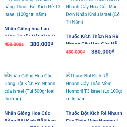
Nhân Giống hoa Lan
bằng Thuốc Bột Kích Rễ
Thuốc Kích Thích Ra Rễ
380.000
₫
T3 Israel (100gr trị nấm)
450.000
₫
Nhanh Cây Hoa Cúc Mẫu
380.000
₫
Đơn Nhập Khẩu Israel (Có
450.000
₫
Trị Nấm)
Nhân Giống Hoa Cúc
Thuốc Bột Kích Rễ Nhanh
Bằng Bột Kích Rễ Nhanh
Cây Thân Mềm Hormoril