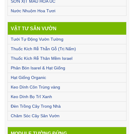
SƠN XỊT MÀU HOA ÚC
Nước Nhuộm Hoa Tươi
VẬT TƯ SÂN VƯỜN
Tưới Tự Động Vườn Tường
Thuốc Kích Rễ Thẫn Gỗ (Trị Nấm)
Thuốc Kích Rễ Thân Mềm Israel
Phân Bón Isarel & Hạt Giống
Hạt Giống Organic
Keo Dính Côn Trùng vàng
Keo Dính Bọ Trĩ Xanh
Đèn Trồng Cây Trong Nhà
Chăm Sóc Cây Sân Vườn
MODULE TƯỜNG ĐỨNG