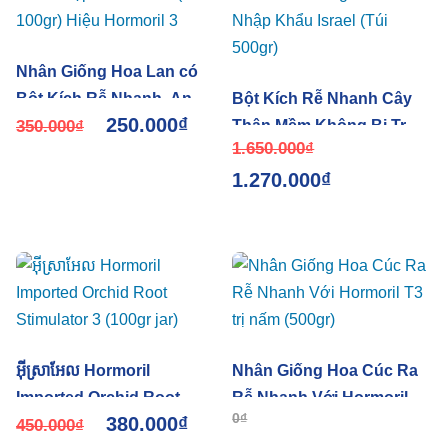
Nhân Giống Hoa Lan có
Bột Kích Rễ Nhanh, An
Bột Kích Rễ Nhanh Cây
250.000
₫
Toàn nhập khẩu Israel (Hủ
350.000
₫
Thân Mềm Không Bị Trữ
1.650.000
₫
100gr) Hiệu Hormoril 3
Nước Và Có Ngừa Nấm
1.270.000
₫
T3 Nhập Khẩu Israel (Túi
500gr)
អ៊ីស្រាអែល Hormoril
Nhân Giống Hoa Cúc Ra
Imported Orchid Root
Rễ Nhanh Với Hormoril T3
0
₫
380.000
₫
Stimulator 3 (100gr jar)
450.000
₫
trị nấm (500gr)