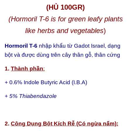
(HỦ 100GR)
(Hormoril T-6 is for green leafy plants
like herbs and vegetables
)
Hormoril T-6
nhập khẩu từ Gadot Israel, dạng
bột và được dùng trên cây thân gỗ, thân cứng
1.
Thành phần
:
+ 0.6% Indole Butyric Acid (I.B.A)
+
5% Thiabendazole
2.
Công Dụng Bột Kích Rễ (Có ngừa nấm):