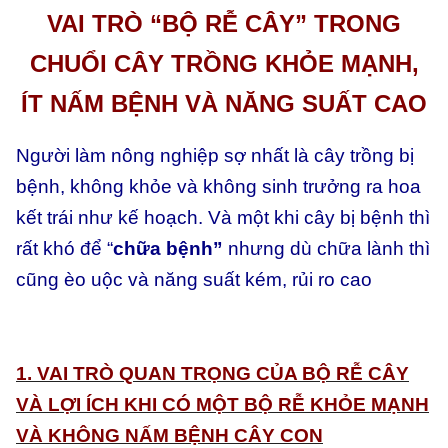
và
VAI TRÒ “BỘ RỄ CÂY” TRONG
năng
CHUỔI CÂY TRỒNG KHỎE MẠNH,
suất
cao
ÍT NẤM BỆNH VÀ NĂNG SUẤT CAO
(hủ
100gr)
Người làm nông nghiệp sợ nhất là cây trồng bị
số
bệnh, không khỏe và không sinh trưởng ra hoa
lượng
kết trái như kế hoạch. Và một khi cây bị bệnh thì
rất khó để “
chữa bệnh”
nhưng dù chữa lành thì
cũng èo uộc và năng suất kém, rủi ro cao
1.
VAI TRÒ QUAN TRỌNG CỦA BỘ RỄ CÂY
VÀ LỢI ÍCH KHI CÓ MỘT BỘ RỄ KHỎE MẠNH
VÀ KHÔNG NẤM BỆNH CÂY CON