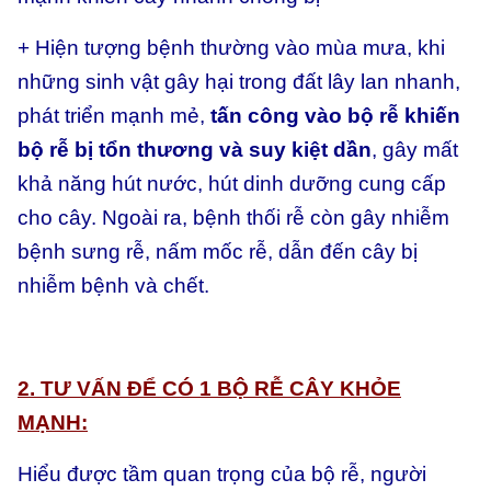
+ Hiện tượng bệnh thường vào mùa mưa, khi
những sinh vật gây hại trong đất lây lan nhanh,
phát triển mạnh mẻ,
tấn công vào bộ rễ khiến
bộ rễ bị tổn thương và suy kiệt dần
, gây mất
khả năng hút nước, hút dinh dưỡng cung cấp
cho cây. Ngoài ra, bệnh thối rễ còn gây nhiễm
bệnh sưng rễ, nấm mốc rễ, dẫn đến cây bị
nhiễm bệnh và chết.
2. TƯ VẤN ĐỂ CÓ 1 BỘ RỄ CÂY KHỎE
MẠNH:
Hiểu được tầm quan trọng của bộ rễ, người