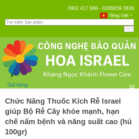
0902 417 686 - 0286659 3838
Tiếng Việt
▼
Giỏ hàng
Mở
☰
Chức Năng Thuốc Kích Rễ Israel
giúp Bộ Rễ Cây khỏe mạnh, hạn
chế nấm bệnh và năng suất cao (hủ
100gr)