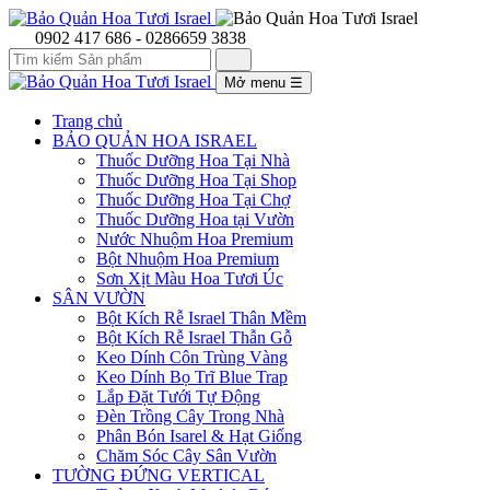
0902 417 686 - 0286659 3838
Mở menu
☰
Trang chủ
BẢO QUẢN HOA ISRAEL
Thuốc Dưỡng Hoa Tại Nhà
Thuốc Dưỡng Hoa Tại Shop
Thuốc Dưỡng Hoa Tại Chợ
Thuốc Dưỡng Hoa tại Vườn
Nước Nhuộm Hoa Premium
Bột Nhuộm Hoa Premium
Sơn Xịt Màu Hoa Tươi Úc
SÂN VƯỜN
Bột Kích Rễ Israel Thân Mềm
Bột Kích Rễ Israel Thẫn Gỗ
Keo Dính Côn Trùng Vàng
Keo Dính Bọ Trĩ Blue Trap
Lắp Đặt Tưới Tự Động
Đèn Trồng Cây Trong Nhà
Phân Bón Isarel & Hạt Giống
Chăm Sóc Cây Sân Vườn
TƯỜNG ĐỨNG VERTICAL