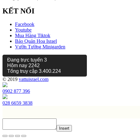
KẾT NỐI
Facebook
Youtube
Mua Hàng Tiktok
Bảo Quản Hoa Israel
Vườn Tường Minigarden
Đang trực tuyến
3
Hôm nay
2242
Tổng truy cập
3.400.224
© 2019
vattuisrael.com
0902 877 396
028 6659 3838
Insert