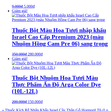
9.000
₫
5.000
₫
Giảm giá!
Thuốc Bột Màu Hoa Tươi nhập khẩu
Israel Cao Cấp Premium 2023 (màu
Nhuộm Hồng Cam Pre 06) sang trọng
350.000
₫
280.000
₫
Giảm giá!
Thuốc Bột Nhuộm Hoa Tươi Màu
Thực Phẩm Ấn Độ Arga Color Dye
(10L-12L)
200.000
₫
150.000
₫
« Thuốc Kích Rễ Nhập Khẩu Israel Cây Thân Gỗ Hormoril T6 (Lọ