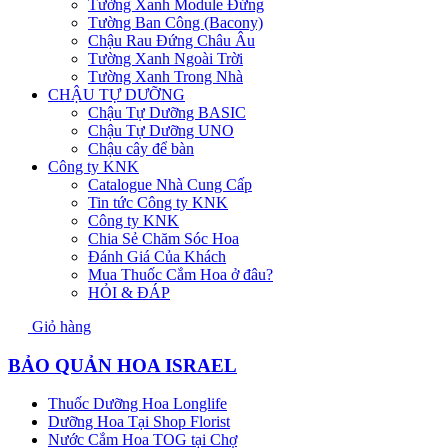
Tường Xanh Module Đứng
Tường Ban Công (Bacony)
Chậu Rau Đứng Châu Âu
Tường Xanh Ngoài Trời
Tường Xanh Trong Nhà
CHẬU TỰ DƯỠNG
Chậu Tự Dưỡng BASIC
Chậu Tự Dưỡng UNO
Chậu cây để bàn
Công ty KNK
Catalogue Nhà Cung Cấp
Tin tức Công ty KNK
Công ty KNK
Chia Sẻ Chăm Sóc Hoa
Đánh Giá Của Khách
Mua Thuốc Cắm Hoa ở đâu?
HỎI & ĐÁP
Giỏ hàng
BẢO QUẢN HOA ISRAEL
Thuốc Dưỡng Hoa Longlife
Dưỡng Hoa Tại Shop Florist
Nước Cắm Hoa TOG tại Chợ