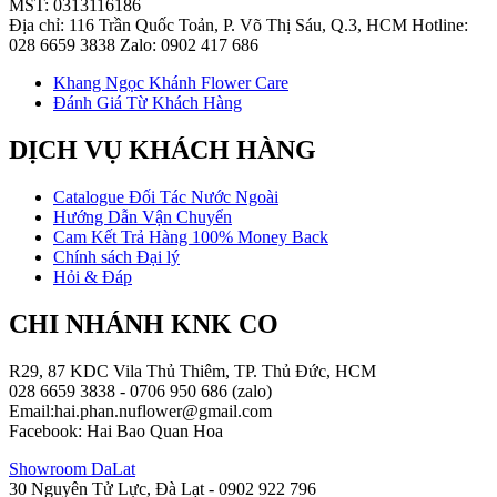
MST: 0313116186
Địa chỉ: 116 Trần Quốc Toản, P. Võ Thị Sáu, Q.3, HCM Hotline:
028 6659 3838 Zalo: 0902 417 686
Khang Ngọc Khánh Flower Care
Đánh Giá Từ Khách Hàng
DỊCH VỤ KHÁCH HÀNG
Catalogue Đối Tác Nước Ngoài
Hướng Dẫn Vận Chuyển
Cam Kết Trả Hàng 100% Money Back
Chính sách Đại lý
Hỏi & Đáp
CHI NHÁNH KNK CO
R29, 87 KDC Vila Thủ Thiêm, TP. Thủ Đức, HCM
028 6659 3838 - 0706 950 686 (zalo)
Email:hai.phan.nuflower@gmail.com
Facebook: Hai Bao Quan Hoa
Showroom DaLat
30 Nguyên Tử Lực, Đà Lạt - 0902 922 796