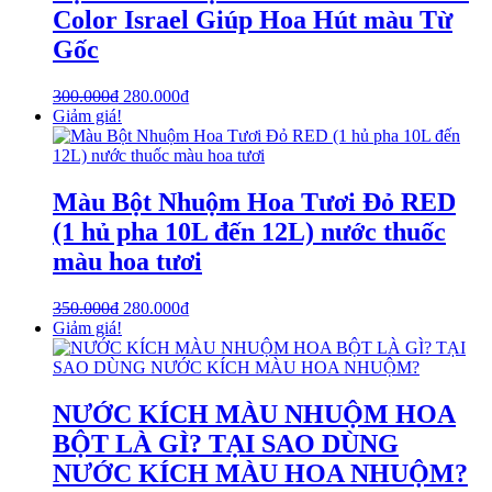
Color Israel Giúp Hoa Hút màu Từ
Gốc
300.000
₫
280.000
₫
Giảm giá!
Màu Bột Nhuộm Hoa Tươi Đỏ RED
(1 hủ pha 10L đến 12L) nước thuốc
màu hoa tươi
350.000
₫
280.000
₫
Giảm giá!
NƯỚC KÍCH MÀU NHUỘM HOA
BỘT LÀ GÌ? TẠI SAO DÙNG
NƯỚC KÍCH MÀU HOA NHUỘM?