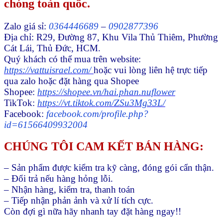
chóng toàn quốc.
Zalo giá sỉ:
0364446689
–
0902877396
Địa chỉ: R29, Đường 87, Khu Vila Thủ Thiêm, Phường
Cát Lái, Thủ Đức, HCM.
Quý khách có thể mua trên website:
https://vattuisrael.com/
hoặc vui lòng liên hệ trực tiếp
qua zalo hoặc đặt hàng qua Shopee
Shopee:
https://shopee.vn/hai.phan.nuflower
TikTok:
https://vt.tiktok.com/ZSu3Mg33L/
Facebook:
facebook.com/profile.php?
id=61566409932004
CHÚNG TÔI CAM KẾT BÁN HÀNG:
– Sản phẩm được kiểm tra kỹ càng, đóng gói cẩn thận.
– Đổi trả nếu hàng hỏng lỗi.
– Nhận hàng, kiểm tra, thanh toán
– Tiếp nhận phản ảnh và xử lí tích cực.
Còn đợi gì nữa hãy nhanh tay đặt hàng ngay!!