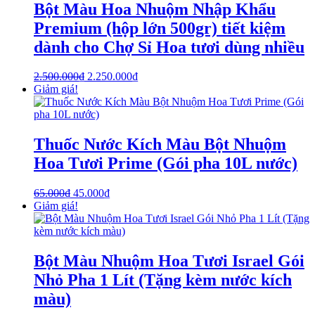
Bột Màu Hoa Nhuộm Nhập Khẩu
Premium (hộp lớn 500gr) tiết kiệm
dành cho Chợ Sỉ Hoa tươi dùng nhiều
2.500.000
₫
2.250.000
₫
Giảm giá!
Thuốc Nước Kích Màu Bột Nhuộm
Hoa Tươi Prime (Gói pha 10L nước)
65.000
₫
45.000
₫
Giảm giá!
Bột Màu Nhuộm Hoa Tươi Israel Gói
Nhỏ Pha 1 Lít (Tặng kèm nước kích
màu)