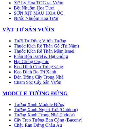
Xử Lý Hoa TOG tại Vườn
Bột Nhuộm Hoa Tươi
SƠN XỊT MÀU HOA ÚC
Nước Nhuộm Hoa Tươi
VẬT TƯ SÂN VƯỜN
Tưới Tự Động Vườn Tường
Thuốc Kích Rễ Thẫn Gỗ (Trị Nấm)
Thuốc Kích Rễ Thân Mềm Israel
Phân Bón Isarel & Hạt Giống
Hạt Giống Organic
Keo Dính Côn Trùng vàng
Keo Dính Bọ Trĩ Xanh
Đèn Trồng Cây Trong Nhà
Chăm Sóc Cây Sân Vườn
MODULE TƯỜNG ĐỨNG
Tường Xanh Module Đứng
Tường Xanh Ngoài Trời (Outdoor)
Tường Xanh Trong Nhà (Indoor)
Cây Treo Tường Ban Công (Bacony)
Chậu Rau Đứng Châu Âu