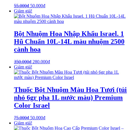
55.000
₫
50.000
₫
Giảm giá!
Bột Nhuộm Hoa Nhập Khẩu Israel. 1
Hũ Chuẩn 10L-14L màu nhuộm 2500
cành hoa
350.000
₫
280.000
₫
Giảm giá!
Thuốc Bột Nhuộm Màu Hoa Tươi (túi
nhỏ 6gr pha 1L nước màu) Premium
Color Israel
75.000
₫
50.000
₫
Giảm giá!