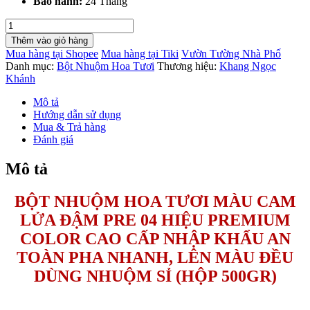
Bảo hành:
24 Tháng
Bột
Nhuộm
Thêm vào giỏ hàng
Hoa
Mua hàng tại Shopee
Mua hàng tại Tiki
Vườn Tường Nhà Phố
Tươi
Danh mục:
Bột Nhuộm Hoa Tươi
Thương hiệu:
Khang Ngọc
Màu
Khánh
Cam
Lửa
Mô tả
Đậm
Hướng dẫn sử dụng
Pre
Mua & Trả hàng
04
Đánh giá
(Hộp
500gr)
Mô tả
số
lượng
BỘT NHUỘM HOA TƯƠI MÀU CAM
LỬA ĐẬM PRE 04 HIỆU PREMIUM
COLOR CAO CẤP NHẬP KHẨU AN
TOÀN PHA NHANH, LÊN MÀU ĐỀU
DÙNG NHUỘM SỈ (HỘP 500GR)