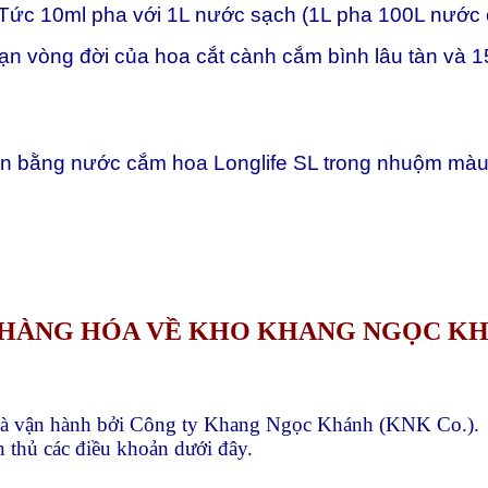
 Tức 10ml pha với 1L nước sạch (1L pha 100L nước
i đoạn vòng đời của hoa cắt cành cắm bình lâu tàn và
àn bằng nước cắm hoa Longlife SL trong nhuộm màu 
Ả HÀNG HÓA VỀ KHO KHANG NGỌC K
và vận hành bởi Công ty Khang Ngọc Khánh (KNK Co.).
 thủ các điều khoản dưới đây.