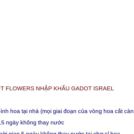
CUT FLOWERS NHẬP KHẨU GADOT ISRAEL
nh hoa tại nhà (mọi giai đoạn của vòng hoa cắt càn
à 15 ngày không thay nước
thời gian 5 ngày không thay nước tại chợ sỉ hoa.