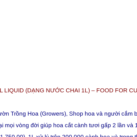
LIQUID (DẠNG NƯỚC CHAI 1L) – FOOD FOR 
ườn Trồng Hoa (Growers), Shop hoa và người cắm bì
ại mọi vòng đời giúp hoa cắt cành tươi gấp 2 lần v
1.750.00). 1L xử lý trên 200.000 cành hoa và trong 