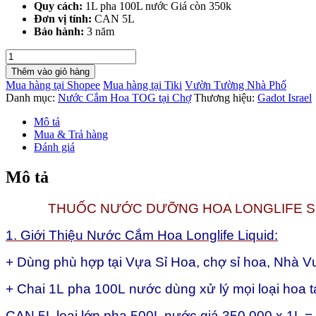
Quy cách:
1L pha 100L nước Giá còn 350k
Đơn vị tính:
CAN 5L
Bảo hành:
3 năm
CAN
5L
Thêm vào giỏ hàng
Thuốc
Mua hàng tại Shopee
Mua hàng tại Tiki
Vườn Tường Nhà Phố
nước
Danh mục:
Nước Cắm Hoa TOG tại Chợ
Thương hiệu:
Gadot Israel
cắm
hoa
Mô tả
chợ
Mua & Trả hàng
sỉ
Đánh giá
hoa
Longlife
Mô tả
SL
Liquid
THUỐC NƯỚC DƯỠNG HOA LONGLIFE SL 
nhập
khẩu
Israel
1. Giới Thiệu Nước Cắm Hoa Longlife Liquid:
số
lượng
+ Dùng phù hợp tại Vựa Sỉ Hoa, chợ sỉ hoa, Nhà V
+ Chai 1L pha 100L nước dùng xử lý mọi loại hoa t
C
AN 5L loại lớn pha 500L nước giá 350.000 x 1L = 