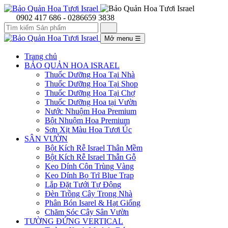
0902 417 686 - 0286659 3838
Mở menu
☰
Trang chủ
BẢO QUẢN HOA ISRAEL
Thuốc Dưỡng Hoa Tại Nhà
Thuốc Dưỡng Hoa Tại Shop
Thuốc Dưỡng Hoa Tại Chợ
Thuốc Dưỡng Hoa tại Vườn
Nước Nhuộm Hoa Premium
Bột Nhuộm Hoa Premium
Sơn Xịt Màu Hoa Tươi Úc
SÂN VƯỜN
Bột Kích Rễ Israel Thân Mềm
Bột Kích Rễ Israel Thẫn Gỗ
Keo Dính Côn Trùng Vàng
Keo Dính Bọ Trĩ Blue Trap
Lắp Đặt Tưới Tự Động
Đèn Trồng Cây Trong Nhà
Phân Bón Isarel & Hạt Giống
Chăm Sóc Cây Sân Vườn
TƯỜNG ĐỨNG VERTICAL