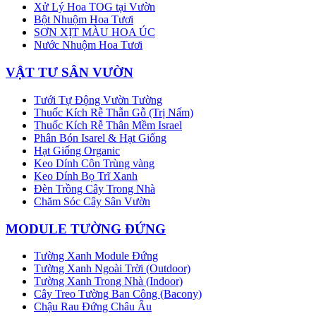
Xử Lý Hoa TOG tại Vườn
Bột Nhuộm Hoa Tươi
SƠN XỊT MÀU HOA ÚC
Nước Nhuộm Hoa Tươi
VẬT TƯ SÂN VƯỜN
Tưới Tự Động Vườn Tường
Thuốc Kích Rễ Thẫn Gỗ (Trị Nấm)
Thuốc Kích Rễ Thân Mềm Israel
Phân Bón Isarel & Hạt Giống
Hạt Giống Organic
Keo Dính Côn Trùng vàng
Keo Dính Bọ Trĩ Xanh
Đèn Trồng Cây Trong Nhà
Chăm Sóc Cây Sân Vườn
MODULE TƯỜNG ĐỨNG
Tường Xanh Module Đứng
Tường Xanh Ngoài Trời (Outdoor)
Tường Xanh Trong Nhà (Indoor)
Cây Treo Tường Ban Công (Bacony)
Chậu Rau Đứng Châu Âu