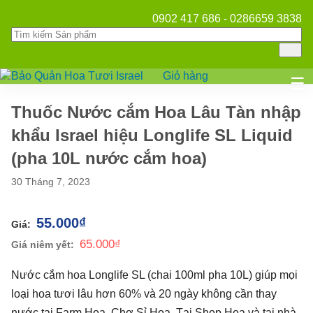
0902 417 686 - 0286659 3838
Giỏ hàng
Mở
☰
Thuốc Nước cắm Hoa Lâu Tàn nhập
khẩu Israel hiệu Longlife SL Liquid
(pha 10L nước cắm hoa)
30 Tháng 7, 2023
55.000
₫
65.000
₫
Nước cắm hoa Longlife SL (chai 100ml pha 10L) giúp mọi
loại hoa tươi lâu hơn 60% và 20 ngày không cần thay
nước tại Farm Hoa, Chợ Sỉ Hoa, Tại Shop Hoa và tại nhà.