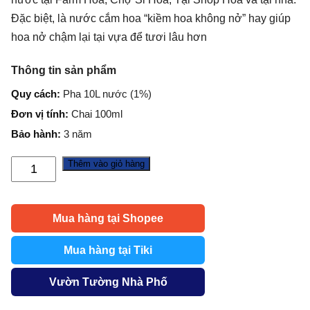
Đặc biệt, là nước cắm hoa “kiềm hoa không nở” hay giúp
hoa nở chậm lại tại vựa để tươi lâu hơn
Thông tin sản phẩm
Quy cách:
Pha 10L nước (1%)
Đơn vị tính:
Chai 100ml
Bảo hành:
3 năm
Thêm vào giỏ hàng
Thuốc
Nước
cắm
Mua hàng tại Shopee
Hoa
Lâu
Mua hàng tại Tiki
Tàn
nhập
Vườn Tường Nhà Phố
khẩu