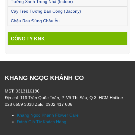
Tường Xanh Trong Nhà (Indoor)
Cây Treo Tường Ban Công (Bacony)
Chậu Rau Đứng Châu Âu
CÔNG TY KNK
KHANG NGỌC KHÁNH CO
MST: 0313116186
Địa chỉ: 116 Trần Quốc Toản, P. Võ Thị Sáu, Q.3, HCM Hotline:
028 6659 3838 Zalo: 0902 417 686
Khang Ngọc Khánh Flower Care
Đánh Giá Từ Khách Hàng