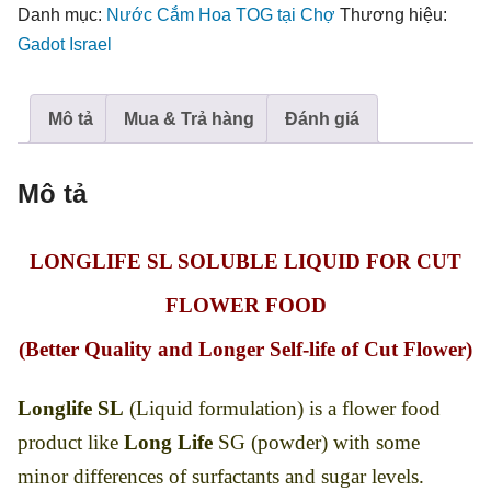
Israel
Danh mục:
Nước Cắm Hoa TOG tại Chợ
Thương hiệu:
hiệu
Gadot Israel
Longlife
SL
Mô tả
Mua & Trả hàng
Đánh giá
Liquid
(pha
10L
Mô tả
nước
cắm
LONGLIFE SL SOLUBLE LIQUID FOR CUT
hoa)
FLOWER FOOD
số
lượng
(Better Quality and Longer Self-life of Cut Flower)
Longlife SL
(Liquid formulation)
is a flower food
product like
Long Life
SG (powder) with some
minor differences of surfactants and sugar levels.