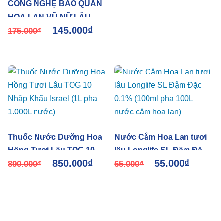
CÔNG NGHỆ BẢO QUẢN
HOA LAN VŨ NỮ LÂU
145.000
₫
TÀN SAU THU HOẠCH
175.000
₫
TẠI NHÀ VƯỜN TRỒNG
HOA BẰNG NƯỚC
DƯỠNG HOA TOG
GALILEO
Thuốc Nước Dưỡng Hoa
Nước Cắm Hoa Lan tươi
Hồng Tươi Lâu TOG 10
lâu Longlife SL Đậm Đặc
850.000
₫
55.000
₫
Nhập Khẩu Israel (1L pha
890.000
₫
0.1% (100ml pha 100L
65.000
₫
1.000L nước)
nước cắm hoa lan)