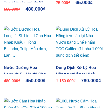
65.000
₫
Tươi Lâu LongLife SL
dùng 50 bình hoa
75.000
₫
480.000
₫
Công Nghệ Mới 2022 Cho
550.000
₫
mọi Giai Đoạn Xử Lý Hoa
Nước Dưỡng Hoa
Dung Dịch Xử Lý Hoa
Longlife SL Liquid Cho
Hồng tươi lâu tại Nhà
450.000
₫
780.000
₫
Hoa Nhập Khẩu ( Hồng
480.000
₫
Vườn bằng Chế Phẩm
1.150.000
₫
Ecuador, Tulip, Mẫu đơn,
TOG Galileo (1L pha
Lan,…)
1.000L dung dịch tiết
kiệm)