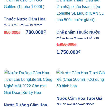
Thuốc Nước Cắm Hoa
Tươi Tại Chợ Sỉ TOG
780.000
₫
Galileo (1L pha 1.000L)
950.000
₫
Chế phẩm Thuốc Nước
Cắm hoa Thanh Liễu lâu
1.950.000
₫
tàn nhập khẩu Israel hiệu
1.750.000
₫
Longlife SL Liquid (CAN
5L pha 500L nước giá sỉ)
Nước Cắm Hoa Tươi Giá
Nước Dưỡng Cắm Hoa
Rẻ (Chai 500ml) TOG