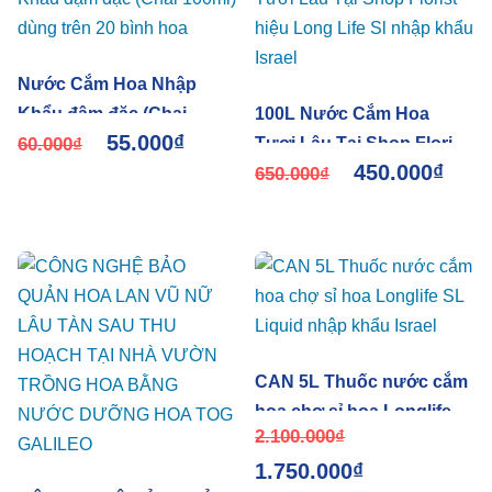
Nước Cắm Hoa Nhập
Khẩu đậm đặc (Chai
100L Nước Cắm Hoa
55.000
₫
100ml) dùng trên 20 bình
60.000
₫
Tươi Lâu Tại Shop Florist
450.000
₫
hoa
hiệu Long Life Sl nhập
650.000
₫
khẩu Israel
CAN 5L Thuốc nước cắm
hoa chợ sỉ hoa Longlife
2.100.000
₫
SL Liquid nhập khẩu
1.750.000
₫
Israel