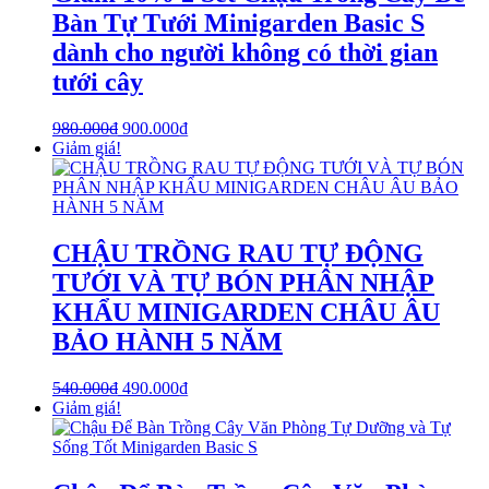
Bàn Tự Tưới Minigarden Basic S
dành cho người không có thời gian
tưới cây
980.000
₫
900.000
₫
Giảm giá!
CHẬU TRỒNG RAU TỰ ĐỘNG
TƯỚI VÀ TỰ BÓN PHÂN NHẬP
KHẨU MINIGARDEN CHÂU ÂU
BẢO HÀNH 5 NĂM
540.000
₫
490.000
₫
Giảm giá!