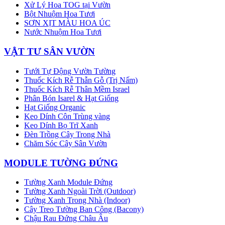
Xử Lý Hoa TOG tại Vườn
Bột Nhuộm Hoa Tươi
SƠN XỊT MÀU HOA ÚC
Nước Nhuộm Hoa Tươi
VẬT TƯ SÂN VƯỜN
Tưới Tự Động Vườn Tường
Thuốc Kích Rễ Thẫn Gỗ (Trị Nấm)
Thuốc Kích Rễ Thân Mềm Israel
Phân Bón Isarel & Hạt Giống
Hạt Giống Organic
Keo Dính Côn Trùng vàng
Keo Dính Bọ Trĩ Xanh
Đèn Trồng Cây Trong Nhà
Chăm Sóc Cây Sân Vườn
MODULE TƯỜNG ĐỨNG
Tường Xanh Module Đứng
Tường Xanh Ngoài Trời (Outdoor)
Tường Xanh Trong Nhà (Indoor)
Cây Treo Tường Ban Công (Bacony)
Chậu Rau Đứng Châu Âu