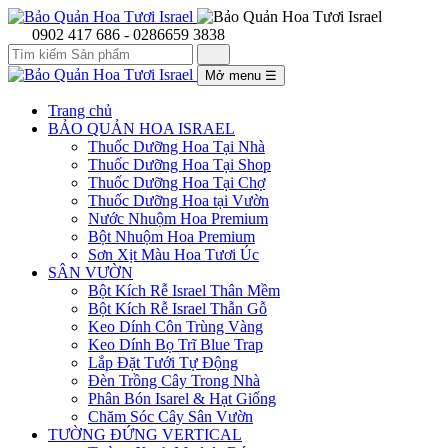
0902 417 686 - 0286659 3838
Mở menu
☰
Trang chủ
BẢO QUẢN HOA ISRAEL
Thuốc Dưỡng Hoa Tại Nhà
Thuốc Dưỡng Hoa Tại Shop
Thuốc Dưỡng Hoa Tại Chợ
Thuốc Dưỡng Hoa tại Vườn
Nước Nhuộm Hoa Premium
Bột Nhuộm Hoa Premium
Sơn Xịt Màu Hoa Tươi Úc
SÂN VƯỜN
Bột Kích Rễ Israel Thân Mềm
Bột Kích Rễ Israel Thẫn Gỗ
Keo Dính Côn Trùng Vàng
Keo Dính Bọ Trĩ Blue Trap
Lắp Đặt Tưới Tự Động
Đèn Trồng Cây Trong Nhà
Phân Bón Isarel & Hạt Giống
Chăm Sóc Cây Sân Vườn
TƯỜNG ĐỨNG VERTICAL