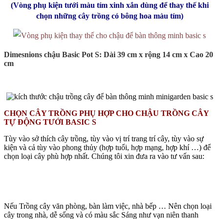
(Vòng phụ kiện tưới màu tím xinh xắn dùng để thay thế khi
chọn những cây trồng có bông hoa màu tím)
Dimesnions chậu Basic Pot S: Dài 39 cm x rộng 14 cm x Cao 20
cm
CHỌN CÂY TRỒNG PHỤ HỢP CHO CHẬU TRỒNG CÂY
TỰ ĐỘNG TƯỚI BASIC S
Tùy vào sở thích cây trồng, tùy vào vị trí trang trí cây, tùy vào sự
kiện và cả tùy vào phong thủy (hợp tuổi, hợp mạng, hợp khí …) để
chọn loại cây phù hợp nhất. Chúng tôi xin đưa ra vào tư vấn sau:
Nếu Trồng cây văn phòng, bàn làm việc, nhà bếp … Nên chọn loại
cây trong nhà, dễ sống và có màu sắc Sáng như vạn niên thanh