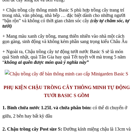
+ Chậu trồng cây thông minh Basic S phù hợp trồng cây trang trí
trong nhà, văn phòng, nhà bếp … đặc biệt dành cho những người
“bận rộn” và không có thời gian chăm sóc cây
(cây tự chăm sóc, tự
tưới)
+ Mang màu xanh cây trồng, mang thiên nhiên vào nhà một cách
gọn gàng, sinh động và không kém phần sang trọng kiểu Châu Âu
+ Ngoài ra, Chậu trồng cây tư động tưới nước Basic S sẽ là món
quà Sinh nhật, quà Tân Gia hay quà Tết tuyệt vời mà trong 5 năm
“
không ai quên được món quà ý nghĩa này”
PHỤ KIỆN CHẬU TRỒNG CÂY THÔNG MINH TỰ ĐỘNG
TƯỚI BASIC S GỒM
1. Bình chứa nước 1.25L và chứa phân bón:
có thể di chuyển ở
giữa, 2 bên hay bất kỳ đâu
2. Chậu trồng cây Post size S:
Đường kính miệng chậu là 13cm và