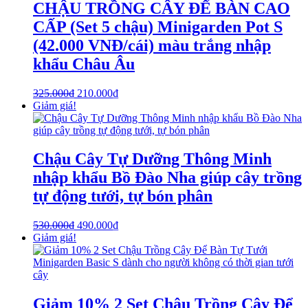
CHẬU TRỒNG CÂY ĐỂ BÀN CAO
CẤP (Set 5 chậu) Minigarden Pot S
(42.000 VNĐ/cái) màu trắng nhập
khẩu Châu Âu
325.000
₫
210.000
₫
Giảm giá!
Chậu Cây Tự Dưỡng Thông Minh
nhập khẩu Bồ Đào Nha giúp cây trồng
tự động tưới, tự bón phân
530.000
₫
490.000
₫
Giảm giá!
Giảm 10% 2 Set Chậu Trồng Cây Để