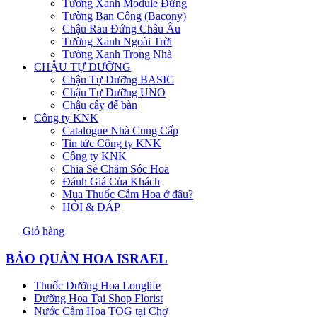
Tường Xanh Module Đứng
Tường Ban Công (Bacony)
Chậu Rau Đứng Châu Âu
Tường Xanh Ngoài Trời
Tường Xanh Trong Nhà
CHẬU TỰ DƯỠNG
Chậu Tự Dưỡng BASIC
Chậu Tự Dưỡng UNO
Chậu cây để bàn
Công ty KNK
Catalogue Nhà Cung Cấp
Tin tức Công ty KNK
Công ty KNK
Chia Sẻ Chăm Sóc Hoa
Đánh Giá Của Khách
Mua Thuốc Cắm Hoa ở đâu?
HỎI & ĐÁP
Giỏ hàng
BẢO QUẢN HOA ISRAEL
Thuốc Dưỡng Hoa Longlife
Dưỡng Hoa Tại Shop Florist
Nước Cắm Hoa TOG tại Chợ