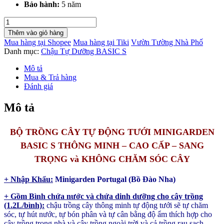
Bảo hành:
5 năm
Chậu
Trồng
Thêm vào giỏ hàng
Cây
Mua hàng tại Shopee
Mua hàng tại Tiki
Vườn Tường Nhà Phố
Để
Danh mục:
Chậu Tự Dưỡng BASIC S
Bàn
Cao
Mô tả
Cấp
Mua & Trả hàng
Tự
Đánh giá
Dưỡng
Thông
Mô tả
Minh
Basic
S
BỘ TRỒNG CÂY TỰ ĐỘNG TƯỚI MINIGARDEN
nhỏ
BASIC S THÔNG MINH – CAO CẤP – SANG
giọn
và
TRỌNG và KHÔNG CHĂM SÓC CÂY
sang
trọng
+ Nhập Khẩu:
Minigarden Portugal (Bồ Đào Nha)
số
lượng
+ Gồm Bình chứa nước và chứa dinh dưỡng cho cây trồng
(1.2L/bình):
chậu trồng cây thông minh tự động tưới sẽ tự chăm
sóc, tự hút nước, tự bón phân và tự cân bằng độ ẩm thích hợp cho
cây trồng trong nhà và cây trồng ngoài trời và cả trồng rau sạch