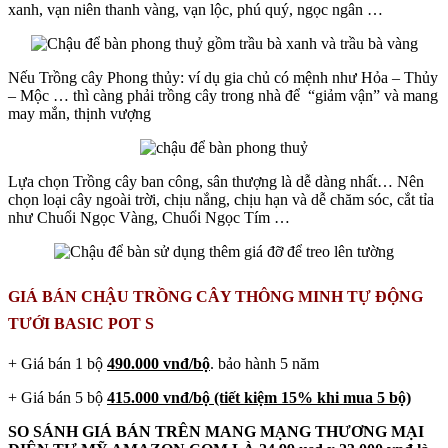
xanh, vạn niên thanh vàng, vạn lộc, phú quý, ngọc ngân …
Nếu Trồng cây Phong thủy: ví dụ gia chủ có mệnh như Hỏa – Thủy
– Mộc … thì càng phải trồng cây trong nhà để “giảm vận” và mang
may mắn, thịnh vượng
Lựa chọn Trồng cây ban công, sân thượng là dễ dàng nhất… Nên
chọn loại cây ngoài trời, chịu nắng, chịu hạn và dễ chăm sóc, cắt tỉa
như Chuổi Ngọc Vàng, Chuổi Ngọc Tím …
GIÁ BÁN CHẬU TRỒNG CÂY THÔNG MINH TỰ ĐỘNG
TƯỚI BASIC POT S
+ Giá bán 1 bộ
490.000 vnđ/bộ
. bảo hành 5 năm
+ Giá bán 5 bộ
4
15
.000 vnđ/bộ
(tiết kiệm 15% khi mua 5 bộ)
SO SÁNH GIÁ BÁN TRÊN MANG MẠNG THƯƠNG MẠI