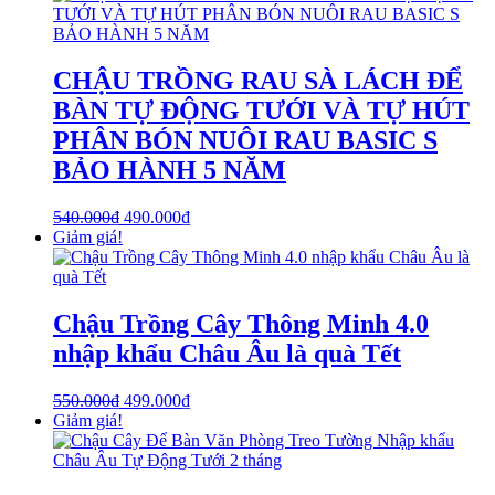
CHẬU TRỒNG RAU SÀ LÁCH ĐỂ
BÀN TỰ ĐỘNG TƯỚI VÀ TỰ HÚT
PHÂN BÓN NUÔI RAU BASIC S
BẢO HÀNH 5 NĂM
540.000
₫
490.000
₫
Giảm giá!
Chậu Trồng Cây Thông Minh 4.0
nhập khẩu Châu Âu là quà Tết
550.000
₫
499.000
₫
Giảm giá!