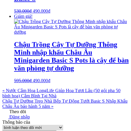
530.000
₫
490.000
₫
Giảm giá!
Chậu Trồng Cây Tự Dưỡng Thông
Minh nhập khẩu Châu Âu
Minigarden Basic S Pots là cây để bàn
văn phòng tự dưỡng
595.000
₫
490.000
₫
« Nước Cắm Hoa LongLife Giúp Hoa Tươi Lâu (50 gói pha 50
bình hoa) Cắm Bình Tại Nhà
Chậu Tự Dưỡng Treo Nhà Bếp Tự Động Tưới Basic S Nhập Khẩu
Châu Âu bảo hành 5 năm »
Theo dõi
Đăng nhập
Thông báo của