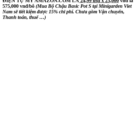
ĐIỆN TỰ MỸ AMAZON.COM LÀ
24,99 usd x 23,000
vnđ là
575,000 vnđ/bô
(Mua Bộ Chậu Basic Pot S tại Minigarden Viet
Nam sẽ tiết kiệm được 15% chi phí. Chưa gồm Vận chuyển,
Thanh toán, thuế …)