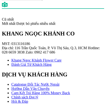
Cũ nhất
Mới nhất
Được bỏ phiếu nhiều nhất
KHANG NGỌC KHÁNH CO
MST: 0313116186
Địa chỉ: 116 Trần Quốc Toản, P. Võ Thị Sáu, Q.3, HCM Hotline:
028 6659 3838 Zalo: 0902 417 686
Khang Ngọc Khánh Flower Care
Đánh Giá Từ Khách Hàng
DỊCH VỤ KHÁCH HÀNG
Catalogue Đối Tác Nước Ngoài
Hướng Dẫn Vận Chuyển
Cam Kết Trả Hàng 100% Money Back
Chính sách Đại lý
Hỏi & Đáp