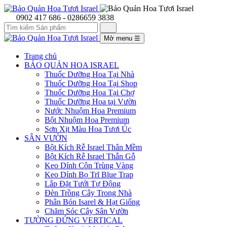
0902 417 686 - 0286659 3838
Mở menu
☰
Trang chủ
BẢO QUẢN HOA ISRAEL
Thuốc Dưỡng Hoa Tại Nhà
Thuốc Dưỡng Hoa Tại Shop
Thuốc Dưỡng Hoa Tại Chợ
Thuốc Dưỡng Hoa tại Vườn
Nước Nhuộm Hoa Premium
Bột Nhuộm Hoa Premium
Sơn Xịt Màu Hoa Tươi Úc
SÂN VƯỜN
Bột Kích Rễ Israel Thân Mềm
Bột Kích Rễ Israel Thẫn Gỗ
Keo Dính Côn Trùng Vàng
Keo Dính Bọ Trĩ Blue Trap
Lắp Đặt Tưới Tự Động
Đèn Trồng Cây Trong Nhà
Phân Bón Isarel & Hạt Giống
Chăm Sóc Cây Sân Vườn
TƯỜNG ĐỨNG VERTICAL