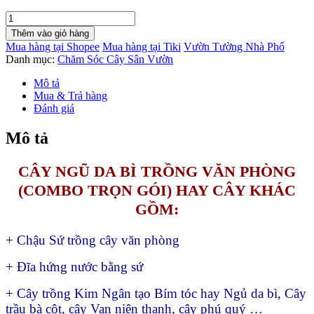
Dịch
Vụ
Thêm vào giỏ hàng
Trồng
Mua hàng tại Shopee
Mua hàng tại Tiki
Vườn Tường Nhà Phố
Cây
Danh mục:
Chăm Sóc Cây Sân Vườn
Phong
Thủy
Mô tả
văn
Mua & Trả hàng
phòng
Đánh giá
và
ngoài
Mô tả
trời
(Combo
trọn
CÂY NGŨ DA BÌ TRỒNG VĂN PHÒNG
gói
(COMBO TRỌN GÓI) HAY CÂY KHÁC
dịch
vụ)
GỒM:
tư
vấn,
+ Chậu Sứ trồng cây văn phòng
trồng
và
+ Đĩa hứng nước bằng sứ
bảo
hành
+ Cây trồng Kim Ngân tạo Bím tóc hay Ngủ da bì, Cây
số
lượng
trầu bà cột, cây Van niên thanh, cây phú quý …