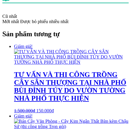
Cũ nhất
Mới nhất
Được bỏ phiếu nhiều nhất
Sản phẩm tương tự
Giảm giá!
TƯ VẤN VÀ THI CÔNG TRỒNG
CÂY SÂN THƯỢNG TẠI NHÀ PHỐ
BÙI ĐÌNH TÚY DO VƯỜN TƯỜNG
NHÀ PHỐ THỰC HIỆN
1.500.000
₫
150.000
₫
Giảm giá!