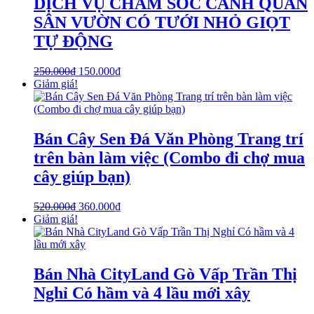
DỊCH VỤ CHĂM SÓC CẢNH QUAN
SÂN VƯỜN CÓ TƯỚI NHỎ GIỌT
TỰ ĐỘNG
250.000
₫
150.000
₫
Giảm giá!
Bán Cây Sen Đá Văn Phòng Trang trí
trên bàn làm việc (Combo đi chợ mua
cây giúp bạn)
520.000
₫
360.000
₫
Giảm giá!
Bán Nhà CityLand Gò Vấp Trần Thị
Nghỉ Có hầm và 4 lầu mới xây