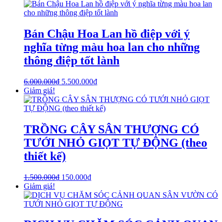
Bán Chậu Hoa Lan hồ điệp với ý
nghĩa từng màu hoa lan cho những
thông điệp tốt lành
6.000.000
₫
5.500.000
₫
Giảm giá!
TRỒNG CÂY SÂN THƯỢNG CÓ
TƯỚI NHỎ GIỌT TỰ ĐỘNG (theo
thiết kế)
1.500.000
₫
150.000
₫
Giảm giá!