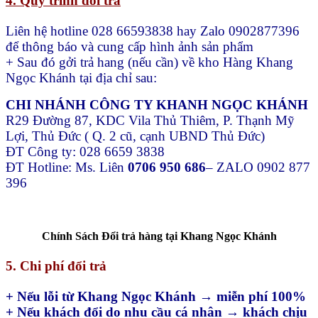
4. Quy trình đổi trả
Liên hệ hotline 028 66593838 hay Zalo 0902877396
để thông báo và cung cấp hình ảnh sản phẩm
+ Sau đó gởi trả hang (nếu cần) về kho Hàng Khang
Ngọc Khánh tại địa chỉ sau:
CHI NHÁNH CÔNG TY KHANH NGỌC KHÁNH
R29 Đường 87, KDC Vila Thủ Thiêm, P. Thạnh Mỹ
Lợi, Thủ Đức ( Q. 2 cũ, cạnh UBND Thủ Đức)
ĐT Công ty: 028 6659 3838
ĐT Hotline: Ms. Liên
0706 950 686
– ZALO 0902 877
396
Chính Sách Đổi trả hàng tại Khang Ngọc Khánh
5. Chi phí đổi trả
+ Nếu lỗi từ Khang Ngọc Khánh → miễn phí 100%
+ Nếu khách đổi do nhu cầu cá nhân → khách chịu