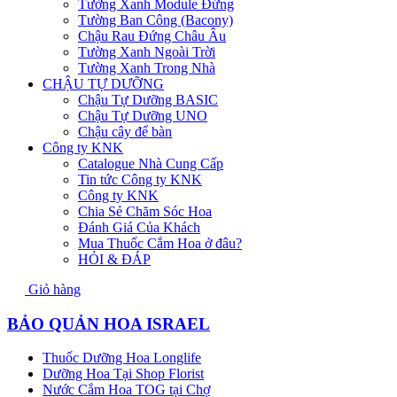
Tường Xanh Module Đứng
Tường Ban Công (Bacony)
Chậu Rau Đứng Châu Âu
Tường Xanh Ngoài Trời
Tường Xanh Trong Nhà
CHẬU TỰ DƯỠNG
Chậu Tự Dưỡng BASIC
Chậu Tự Dưỡng UNO
Chậu cây để bàn
Công ty KNK
Catalogue Nhà Cung Cấp
Tin tức Công ty KNK
Công ty KNK
Chia Sẻ Chăm Sóc Hoa
Đánh Giá Của Khách
Mua Thuốc Cắm Hoa ở đâu?
HỎI & ĐÁP
Giỏ hàng
BẢO QUẢN HOA ISRAEL
Thuốc Dưỡng Hoa Longlife
Dưỡng Hoa Tại Shop Florist
Nước Cắm Hoa TOG tại Chợ