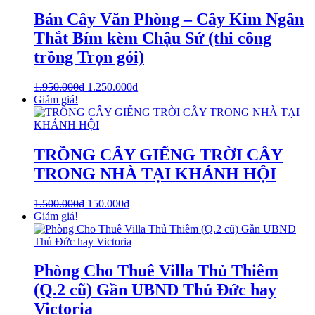
Bán Cây Văn Phòng – Cây Kim Ngân
Thắt Bím kèm Chậu Sứ (thi công
trồng Trọn gói)
1.950.000
₫
1.250.000
₫
Giảm giá!
TRỒNG CÂY GIẾNG TRỜI CÂY
TRONG NHÀ TẠI KHÁNH HỘI
1.500.000
₫
150.000
₫
Giảm giá!
Phòng Cho Thuê Villa Thủ Thiêm
(Q.2 cũ) Gần UBND Thủ Đức hay
Victoria