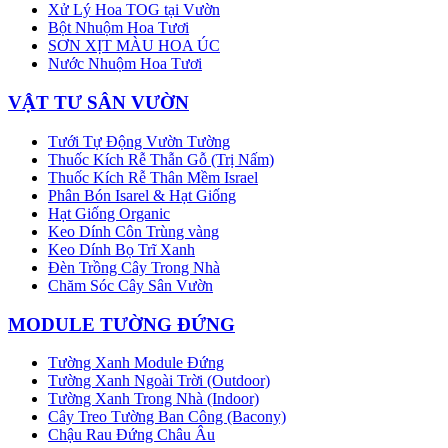
Xử Lý Hoa TOG tại Vườn
Bột Nhuộm Hoa Tươi
SƠN XỊT MÀU HOA ÚC
Nước Nhuộm Hoa Tươi
VẬT TƯ SÂN VƯỜN
Tưới Tự Động Vườn Tường
Thuốc Kích Rễ Thẫn Gỗ (Trị Nấm)
Thuốc Kích Rễ Thân Mềm Israel
Phân Bón Isarel & Hạt Giống
Hạt Giống Organic
Keo Dính Côn Trùng vàng
Keo Dính Bọ Trĩ Xanh
Đèn Trồng Cây Trong Nhà
Chăm Sóc Cây Sân Vườn
MODULE TƯỜNG ĐỨNG
Tường Xanh Module Đứng
Tường Xanh Ngoài Trời (Outdoor)
Tường Xanh Trong Nhà (Indoor)
Cây Treo Tường Ban Công (Bacony)
Chậu Rau Đứng Châu Âu