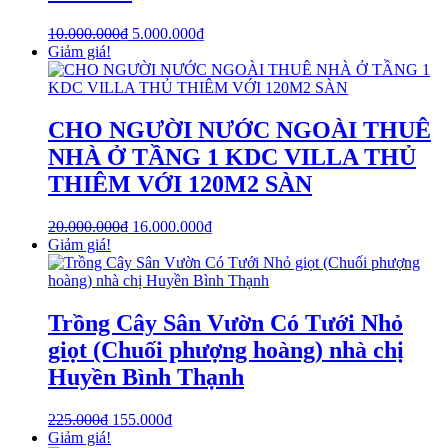
10.000.000
₫
5.000.000
₫
Giảm giá!
CHO NGƯỜI NƯỚC NGOÀI THUÊ
NHÀ Ở TẦNG 1 KDC VILLA THỦ
THIÊM VỚI 120M2 SÀN
20.000.000
₫
16.000.000
₫
Giảm giá!
Trồng Cây Sân Vườn Có Tưới Nhỏ
giọt (Chuối phượng hoàng) nhà chị
Huyền Bình Thạnh
225.000
₫
155.000
₫
Giảm giá!