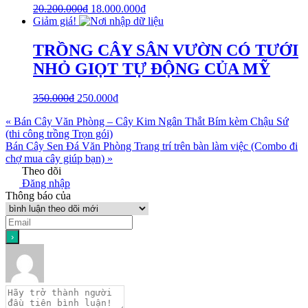
20.200.000
₫
18.000.000
₫
Giảm giá!
TRỒNG CÂY SÂN VƯỜN CÓ TƯỚI
NHỎ GIỌT TỰ ĐỘNG CỦA MỸ
350.000
₫
250.000
₫
« Bán Cây Văn Phòng – Cây Kim Ngân Thắt Bím kèm Chậu Sứ
(thi công trồng Trọn gói)
Bán Cây Sen Đá Văn Phòng Trang trí trên bàn làm việc (Combo đi
chợ mua cây giúp bạn) »
Theo dõi
Đăng nhập
Thông báo của