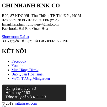
CHI NHÁNH KNK CO
R29, 87 KDC Vila Thủ Thiêm, TP. Thủ Đức, HCM
028 6659 3838 - 0706 950 686 (zalo)
Email:hai.phan.nuflower@gmail.com
Facebook: Hai Bao Quan Hoa
Showroom DaLat
30 Nguyên Tử Lực, Đà Lạt - 0902 922 796
KẾT NỐI
Facebook
Youtube
Mua Hàng Tiktok
Bảo Quản Hoa Israel
Vườn Tường Minigarden
Đang trực tuyến
3
Hôm nay
1163
Tổng truy cập
3.411.113
© 2019
vattuisrael.com