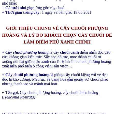
nhỏ khác 
+ Có tưới nhỏ giọt
 từng gốc cây chuối
+ Thời gian trồng cây:
 1 ngày và bàn giao 18.05.2021
GIỚI THIỆU CHUNG VỀ CÂY CHUỐI PHƯỢNG
HOÀNG VÀ LÝ DO KHÁCH CHỌN CÂY CHUỐI ĐỂ
LÀM ĐIỂM PHỦ XANH CHÍNH
+ Cây chuối phượng hoàng
là cây
chuối cảnh
điểm nhấn độc đáo
của không gian kiến trúc. Sắc hoa đỏ rực, mọc thành chuỗi rủ
xuống nổi bật giữa màu xanh của lá. Hình ảnh chuối phượng hoàng
xuất hiện phổ biến ở công viên, sân vườn …
+ Cây chuối phượng hoàng
là giống cây chuối kiểng với vẻ đẹp
độc lạ khó cưỡng. Màu sắc và dáng hoa gần giống với chuối pháo
nhưng thanh tao và mảnh mai hơn.
+ Tên gọi: Cây chuối phượng hoàng, cây chuối thiên hoàng
(
Heliconia Rostrata)