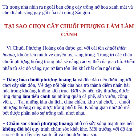
Từ trong nhà nhìn ra ngoài ban công cây trồng nở hoa xanh mát và
che đi ánh sáng gay gắt của cái nóng Sài gòn
TẠI SAO CHỌN CÂY CHUỐI PHƯỢNG LÀM LÀM
CẢNH
+ Vì Chuối Phượng Hoàng còn được gọi với cái tên
chuối thiên
hoàng,
khoác lên mình vẻ quyền uy, sang trọng. Trang trí các chậu
chuối phượng hoàng trong nhà sẽ nâng cao vị thế của gia chủ. Điểm
nhấn từ sắc đỏ vàng rực rỡ làm tôn lên khí chất của ngôi nhà.
+
Dáng hoa chuối phượng hoàng lạ
và độc đáo nên được người
chơi cây săn đón, Vẻ đẹp nổi bật của hoa trở thành điểm nhấn hài
hòa trong khoảng không kiến trúc. Bởi vậy nên cây thường được
ứng dụng
làm tiểu cảnh
tại những quán cà phê, sân vườn, công
viên,… Tại những khu du lịch, chùa chiền, khu vui chơi,… chuối
phượng hoàng cũng được trồng phổ biến. Không gian nhờ đó mà
bớt được phần nào sự trống trải, nhợt nhạt.
+ Chăm sóc chuối phượng hoàng:
nhờ có sức sống mạnh mẽ nên
không đòi
hỏi quy trình chăm sóc khắt khe. Môi trường với độ ẩm
cao sẽ thúc đẩy cây xanh tốt và cho đơm hoa sai.