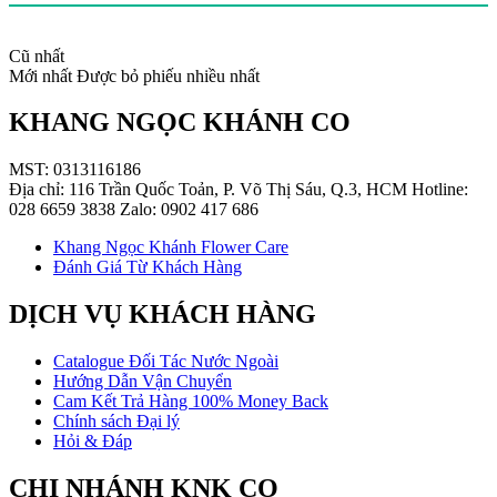
Cũ nhất
Mới nhất
Được bỏ phiếu nhiều nhất
KHANG NGỌC KHÁNH CO
MST: 0313116186
Địa chỉ: 116 Trần Quốc Toản, P. Võ Thị Sáu, Q.3, HCM Hotline:
028 6659 3838 Zalo: 0902 417 686
Khang Ngọc Khánh Flower Care
Đánh Giá Từ Khách Hàng
DỊCH VỤ KHÁCH HÀNG
Catalogue Đối Tác Nước Ngoài
Hướng Dẫn Vận Chuyển
Cam Kết Trả Hàng 100% Money Back
Chính sách Đại lý
Hỏi & Đáp
CHI NHÁNH KNK CO