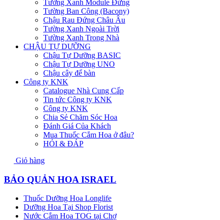
Tường Xanh Module Đứng
Tường Ban Công (Bacony)
Chậu Rau Đứng Châu Âu
Tường Xanh Ngoài Trời
Tường Xanh Trong Nhà
CHẬU TỰ DƯỠNG
Chậu Tự Dưỡng BASIC
Chậu Tự Dưỡng UNO
Chậu cây để bàn
Công ty KNK
Catalogue Nhà Cung Cấp
Tin tức Công ty KNK
Công ty KNK
Chia Sẻ Chăm Sóc Hoa
Đánh Giá Của Khách
Mua Thuốc Cắm Hoa ở đâu?
HỎI & ĐÁP
Giỏ hàng
BẢO QUẢN HOA ISRAEL
Thuốc Dưỡng Hoa Longlife
Dưỡng Hoa Tại Shop Florist
Nước Cắm Hoa TOG tại Chợ