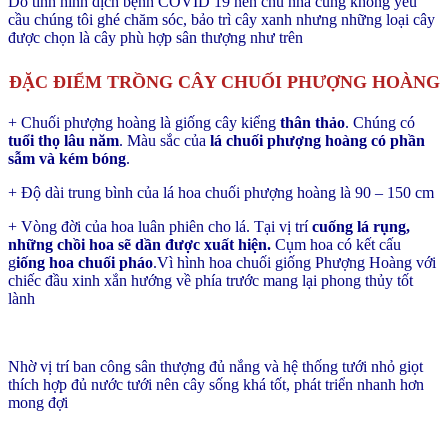
Do tình hình dịch bệnh COVID 19 nên chủ nhà cũng không yêu
cầu chúng tôi ghé chăm sóc, bảo trì cây xanh nhưng những loại cây
được chọn là cây phù hợp sân thượng như trên
ĐẶC ĐIỂM TRỒNG CÂY CHUỐI PHƯỢNG HOÀNG
+ Chuối phượng hoàng là giống cây kiểng
thân thảo
. Chúng có
tuổi thọ lâu năm
. Màu sắc của
lá chuối phượng hoàng có phần
sẫm và kém bóng
.
+ Độ dài trung bình của lá hoa chuối phượng hoàng là 90 – 150 cm
+ Vòng đời của hoa luân phiên cho lá. Tại vị trí
cuống lá rụng,
những chồi hoa sẽ dần được xuất hiện.
Cụm hoa có kết cấu
g
iống hoa chuối pháo
.V
ì hình hoa chuối giống Phượng Hoàng với
chiếc đầu xinh xắn hướng về phía trước mang lại phong thủy tốt
lành
Nhờ vị trí ban công sân thượng đủ nắng và hệ thống tưới nhỏ giọt
thích hợp đủ nước tưới nên cây sống khá tốt, phát triển nhanh hơn
mong đợi