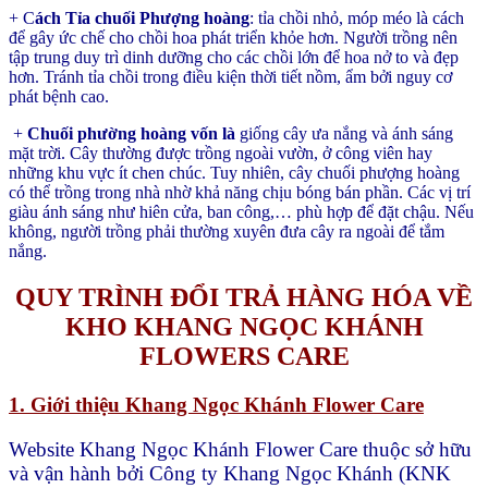
+ C
ách Tỉa chuối Phượng hoàng
: tỉa chồi nhỏ, móp méo là cách
để gây ức chế cho chồi hoa phát triển khỏe hơn. Người trồng nên
tập trung duy trì dinh dưỡng cho các chồi lớn để hoa nở to và đẹp
hơn. Tránh tỉa chồi trong điều kiện thời tiết nồm, ẩm bởi nguy cơ
phát bệnh cao.
+
Chuối phường hoàng vốn là
giống cây ưa nắng và ánh sáng
mặt trời. Cây thường được trồng ngoài vườn, ở công viên hay
những khu vực ít chen chúc. Tuy nhiên, cây chuối phượng hoàng
có thể trồng trong nhà nhờ khả năng chịu bóng bán phần. Các vị trí
giàu ánh sáng như hiên cửa, ban công,… phù hợp để đặt chậu. Nếu
không, người trồng phải thường xuyên đưa cây ra ngoài để tắm
nắng.
QUY TRÌNH ĐỔI TRẢ HÀNG HÓA VỀ
KHO KHANG NGỌC KHÁNH
FLOWERS CARE
1. Giới thiệu Khang Ngọc Khánh Flower Care
Website Khang Ngọc Khánh Flower Care thuộc sở hữu
và vận hành bởi Công ty Khang Ngọc Khánh (KNK