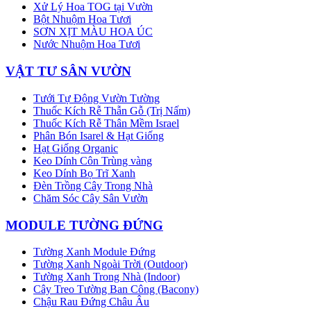
Xử Lý Hoa TOG tại Vườn
Bột Nhuộm Hoa Tươi
SƠN XỊT MÀU HOA ÚC
Nước Nhuộm Hoa Tươi
VẬT TƯ SÂN VƯỜN
Tưới Tự Động Vườn Tường
Thuốc Kích Rễ Thẫn Gỗ (Trị Nấm)
Thuốc Kích Rễ Thân Mềm Israel
Phân Bón Isarel & Hạt Giống
Hạt Giống Organic
Keo Dính Côn Trùng vàng
Keo Dính Bọ Trĩ Xanh
Đèn Trồng Cây Trong Nhà
Chăm Sóc Cây Sân Vườn
MODULE TƯỜNG ĐỨNG
Tường Xanh Module Đứng
Tường Xanh Ngoài Trời (Outdoor)
Tường Xanh Trong Nhà (Indoor)
Cây Treo Tường Ban Công (Bacony)
Chậu Rau Đứng Châu Âu