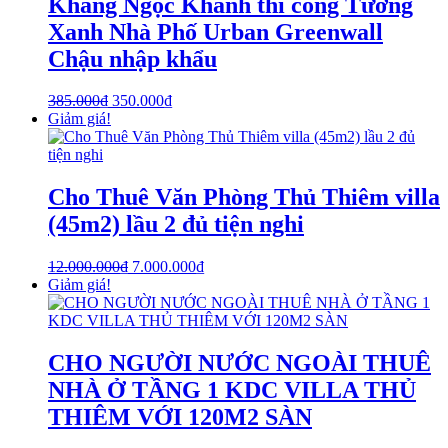
Khang Ngọc Khánh thi công Tường
Xanh Nhà Phố Urban Greenwall
Chậu nhập khẩu
385.000
₫
350.000
₫
Giảm giá!
Cho Thuê Văn Phòng Thủ Thiêm villa
(45m2) lầu 2 đủ tiện nghi
12.000.000
₫
7.000.000
₫
Giảm giá!
CHO NGƯỜI NƯỚC NGOÀI THUÊ
NHÀ Ở TẦNG 1 KDC VILLA THỦ
THIÊM VỚI 120M2 SÀN