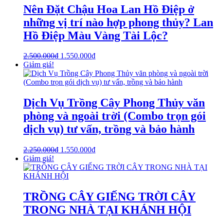
Nên Đặt Chậu Hoa Lan Hồ Điệp ở
những vị trí nào hợp phong thủy? Lan
Hồ Điệp Màu Vàng Tài Lộc?
2.500.000
₫
1.550.000
₫
Giảm giá!
Dịch Vụ Trồng Cây Phong Thủy văn
phòng và ngoài trời (Combo trọn gói
dịch vụ) tư vấn, trồng và bảo hành
2.250.000
₫
1.550.000
₫
Giảm giá!
TRỒNG CÂY GIẾNG TRỜI CÂY
TRONG NHÀ TẠI KHÁNH HỘI