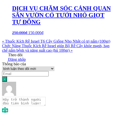
DỊCH VỤ CHĂM SÓC CẢNH QUAN
SÂN VƯỜN CÓ TƯỚI NHỎ GIỌT
TỰ ĐỘNG
250.000
₫
150.000
₫
« Thuốc Kích Rễ Israel T6 Cây Giống Nho Nhật có trị nấm (100gr)
Chức Năng Thuốc Kích Rễ Israel giúp Bộ Rễ Cây khỏe mạnh, hạn
chế nấm bệnh và năng suất cao (hủ 100gr) »
Theo dõi
Đăng nhập
Thông báo của