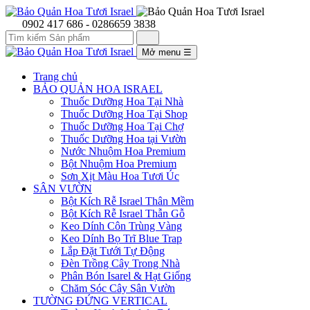
0902 417 686 - 0286659 3838
Mở menu
☰
Trang chủ
BẢO QUẢN HOA ISRAEL
Thuốc Dưỡng Hoa Tại Nhà
Thuốc Dưỡng Hoa Tại Shop
Thuốc Dưỡng Hoa Tại Chợ
Thuốc Dưỡng Hoa tại Vườn
Nước Nhuộm Hoa Premium
Bột Nhuộm Hoa Premium
Sơn Xịt Màu Hoa Tươi Úc
SÂN VƯỜN
Bột Kích Rễ Israel Thân Mềm
Bột Kích Rễ Israel Thẫn Gỗ
Keo Dính Côn Trùng Vàng
Keo Dính Bọ Trĩ Blue Trap
Lắp Đặt Tưới Tự Động
Đèn Trồng Cây Trong Nhà
Phân Bón Isarel & Hạt Giống
Chăm Sóc Cây Sân Vườn
TƯỜNG ĐỨNG VERTICAL