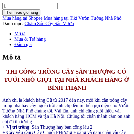
Trồng
Cây
Thêm vào giỏ hàng
Sân
Mua hàng tại Shopee
Mua hàng tại Tiki
Vườn Tường Nhà Phố
Vườn
Danh mục:
Chăm Sóc Cây Sân Vườn
Có
Tưới
Mô tả
Nhỏ
Mua & Trả hàng
giọt
Đánh giá
(Chuối
phượng
Mô tả
hoàng)
nhà
chị
THI CÔNG TRỒNG CÂY SÂN THƯỢNG CÓ 
Huyền
TƯỚI NHỎ GIỌT TẠI NHÀ KHÁCH HÀNG Ở 
Bình
Thạnh
BÌNH THẠNH
số
lượng
Anh chị là khách hàng Cũ từ 2017 đến nay, mỗi khi cần trồng cây 
trong nhà hay cây ngoài trời anh chị đều ưu tiên gọi điện cho Vườn 
Tường Nhà Phố chúng tôi. Vài lần, anh chị cũng giới thiệu vài 
khách hàng HCM và tận Hà Nội. Chúng tôi chân thành cảm ơn anh 
chị đã tin tưởng 
+ Vị trí trồng
: Sân Thượng hay ban công lầu 2
+ Cây yêu cầu:
 Cây Chuối PHượng Hoàng và dạm chân vài cây 