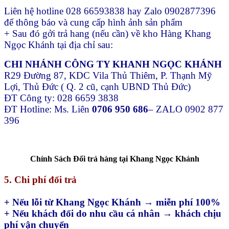
Liên hệ hotline 028 66593838 hay Zalo 0902877396
để thông báo và cung cấp hình ảnh sản phẩm
+ Sau đó gởi trả hang (nếu cần) về kho Hàng Khang
Ngọc Khánh tại địa chỉ sau:
CHI NHÁNH CÔNG TY KHANH NGỌC KHÁNH
R29 Đường 87, KDC Vila Thủ Thiêm, P. Thạnh Mỹ
Lợi, Thủ Đức ( Q. 2 cũ, cạnh UBND Thủ Đức)
ĐT Công ty: 028 6659 3838
ĐT Hotline: Ms. Liên
0706 950 686
– ZALO 0902 877
396
Chính Sách Đổi trả hàng tại Khang Ngọc Khánh
5. Chi phí đổi trả
+ Nếu lỗi từ Khang Ngọc Khánh → miễn phí 100%
+ Nếu khách đổi do nhu cầu cá nhân → khách chịu
phí vận chuyển