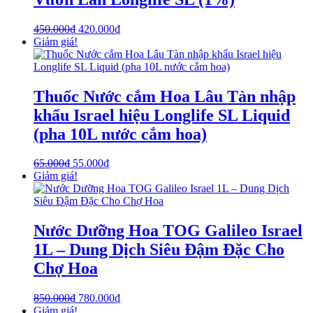
450.000
₫
420.000
₫
Giảm giá!
Thuốc Nước cắm Hoa Lâu Tàn nhập
khẩu Israel hiệu Longlife SL Liquid
(pha 10L nước cắm hoa)
65.000
₫
55.000
₫
Giảm giá!
Nước Dưỡng Hoa TOG Galileo Israel
1L – Dung Dịch Siêu Đậm Đặc Cho
Chợ Hoa
850.000
₫
780.000
₫
Giảm giá!