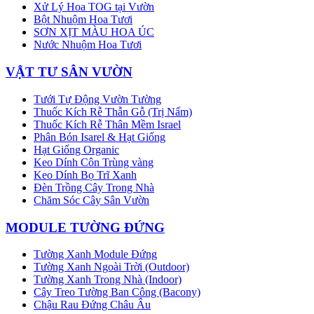
Xử Lý Hoa TOG tại Vườn
Bột Nhuộm Hoa Tươi
SƠN XỊT MÀU HOA ÚC
Nước Nhuộm Hoa Tươi
VẬT TƯ SÂN VƯỜN
Tưới Tự Động Vườn Tường
Thuốc Kích Rễ Thẫn Gỗ (Trị Nấm)
Thuốc Kích Rễ Thân Mềm Israel
Phân Bón Isarel & Hạt Giống
Hạt Giống Organic
Keo Dính Côn Trùng vàng
Keo Dính Bọ Trĩ Xanh
Đèn Trồng Cây Trong Nhà
Chăm Sóc Cây Sân Vườn
MODULE TƯỜNG ĐỨNG
Tường Xanh Module Đứng
Tường Xanh Ngoài Trời (Outdoor)
Tường Xanh Trong Nhà (Indoor)
Cây Treo Tường Ban Công (Bacony)
Chậu Rau Đứng Châu Âu