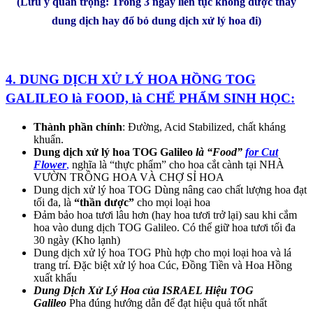
(Lưu ý quan trọng: Trong 3 ngày liên tục không được thay
dung dịch hay đổ bỏ dung dịch xử lý hoa đi)
4. DUNG DỊCH XỬ LÝ HOA HỒNG TOG
GALILEO là FOOD, là CHẾ PHẨM SINH HỌC:
Thành phần chính
: Đường, Acid Stabilized, chất kháng
khuẩn.
Dung dịch xử lý hoa TOG Galileo
là “Food”
for Cut
Flower
,
nghĩa là “thực phẩm” cho hoa cắt cành tại NHÀ
VƯỜN TRỒNG HOA VÀ CHỢ SỈ HOA
Dung dịch xử lý hoa TOG Dùng nâng cao chất lượng hoa đạt
tối đa, là
“thần dược”
cho mọi loại hoa
Đảm bảo hoa tươi lâu hơn (hay hoa tươi trở lại) sau khi cắm
hoa vào dung dịch TOG Galileo. Có thể giữ hoa tươi tối đa
30 ngày (Kho lạnh)
Dung dịch xử lý hoa TOG Phù hợp cho mọi loại hoa và lá
trang trí. Đặc biệt xử lý hoa Cúc, Đồng Tiền và Hoa Hồng
xuất khẩu
Dung Dịch Xử Lý Hoa của ISRAEL Hiệu TOG
Galileo
Pha đúng hướng dẫn để đạt hiệu quả tốt nhất