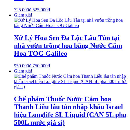
725.000
₫
525.000
₫
Giảm giá!
Xử Lý Hoa Sen Đa Lộc Lâu Tàn tại
nhà vườn trồng hoa bằng Nước Cắm
Hoa TOG Galileo
950.000
₫
750.000
₫
Giảm giá!
Chế phẩm Thuốc Nước Cắm hoa
Thanh Liễu lâu tàn nhập khẩu Israel
hiệu Longlife SL Liquid (CAN 5L pha
500L nước giá sỉ)