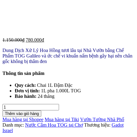
1.150.000
₫
780.000
₫
Dung Dịch Xử Lý Hoa Hồng tươi lâu tại Nhà Vườn bằng Chế
Phẩm TOG Galileo và ức chế vi khuẩn nấm bệnh gây hại nên chân
gốc không bị thâm đen
Thông tin sản phẩm
Quy cách:
Chai 1L Đậm Đặc
Đơn vị tính:
1L pha 1.000L TOG
Bảo hành:
24 tháng
Dung
Dịch
Thêm vào giỏ hàng
Xử
Mua hàng tại Shopee
Mua hàng tại Tiki
Vườn Tường Nhà Phố
Lý
Danh mục:
Nước Cắm Hoa TOG tại Chợ
Thương hiệu:
Gadot
Hoa
Israel
Hồng