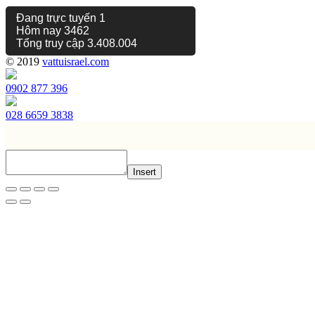
Đang trực tuyến
1
Hôm nay
3462
Tổng truy cập
3.408.004
© 2019
vattuisrael.com
0902 877 396
028 6659 3838
Insert