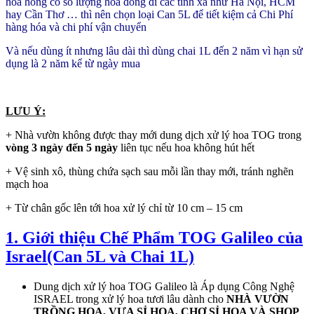
hoa hồng có số lượng hoa đóng đi các tỉnh xa như Hà Nội, HCM
hay Cần Thơ … thì nên chọn loại Can 5L để tiết kiệm cả Chi Phí
hàng hóa và chi phí vận chuyển
Và nếu dùng ít nhưng lâu dài thì dùng chai 1L đến 2 năm vì hạn sử
dụng là 2 năm kể từ ngày mua
LƯU Ý:
+ Nhà vườn không được thay mới dung dịch xử lý hoa TOG trong
vòng 3 ngày đến 5 ngày
liên tục nếu hoa không hút hết
+ Vệ sinh xô, thùng chứa sạch sau mỗi lần thay mới, tránh nghẽn
mạch hoa
+ Từ chân gốc lên tới hoa xử lý chỉ từ 10 cm – 15 cm
1. Giới thiệu Chế Phẩm TOG Galileo của
Israel(Can 5L và Chai 1L)
Dung dịch xử lý hoa TOG Galileo là Áp dụng Công Nghệ
ISRAEL trong xử lý hoa tươi lâu dành cho
NHÀ VƯỜN
TRỒNG HOA, VỰA SỈ HOA, CHỢ SỈ HOA VÀ SHOP