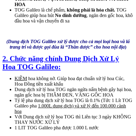
HOA
TOG Galileo là chế phẩm,
không phải là hóa chất.
TOG
Galileo giúp hoa hút
No dinh dưỡng
, ngăn đen gốc hoa, khô
đầu hoa và vận chuyển đi xa
(Dung dịch TOG Galileo xử lý được cho cả mọi loại hoa và lá
trang trí và được gọi đùa là
“Thần dược” cho hoa nội địa
)
2. Chức năng chính Dung Dịch Xử Lý
Hoa TOG Galileo:
KIỀM
hoa không nở. Giúp hoa đạt chuẩn xử lý hoa Cúc,
Hoa Đồng tiền xuất khẩu
Dung dịch xử lý hoa TOG ngăn ngừa nấm bệnh gây hại hoa,
ngăn gốc hoa bị THÂM ĐEN, VÀNG GỐC HOA
Tỷ lệ pha dung dịch xử lý hoa TOG là 0.1% (Tức 1 Lít TOG
Galileo pha
1.000L dung dịch) và xử lý đến 100.000 cành
hoa
Với Dung dịch xử lý hoa TOG thì Liên tục 3 ngày KHÔNG
THAY NƯỚC XỬ LÝ
1 LIT TOG Galileo pha được 1.000 L nước