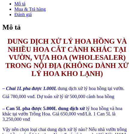
tươi
Mô tả
lâu
Mua & Trả hàng
tại
Đánh giá
Nhà
Vườn
Mô tả
bằng
Chế
DUNG DỊCH XỬ LÝ HOA HỒNG VÀ
Phẩm
TOG
NHIỀU HOA CẮT CÀNH KHÁC TẠI
Galileo
VƯỜN, VỰA HOA (WHOLESALER)
(1L
pha
TRONG NỘI ĐỊA (KHÔNG DÀNH XỬ
1.000L
LÝ HOA KHO LẠNH)
dung
dịch
tiết
– Chai 1L pha được 1.000L
dung dịch xử lý hoa hồng tại vườn.
kiệm)
số
Giá 780,000 vnđ. Dự toán xử lý từ 500,000 cành hoa hồng
lượng
– Can 5L pha được 5.000L dung dịch xử
lý hoa hồng và hoa
khác tại vườn Trồng Hoa. Giá 650,000 vnđ/Lít. 1 Can 5L là
3,250,000 vnđ
Vậy nên chọn loại chai dung dịch xử lý nào? Nếu nhà vườn trồng