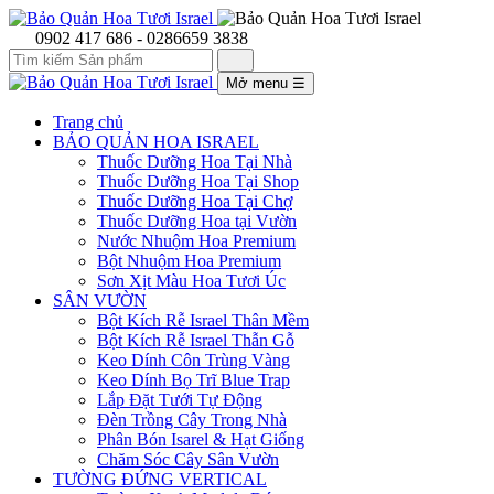
0902 417 686 - 0286659 3838
Mở menu
☰
Trang chủ
BẢO QUẢN HOA ISRAEL
Thuốc Dưỡng Hoa Tại Nhà
Thuốc Dưỡng Hoa Tại Shop
Thuốc Dưỡng Hoa Tại Chợ
Thuốc Dưỡng Hoa tại Vườn
Nước Nhuộm Hoa Premium
Bột Nhuộm Hoa Premium
Sơn Xịt Màu Hoa Tươi Úc
SÂN VƯỜN
Bột Kích Rễ Israel Thân Mềm
Bột Kích Rễ Israel Thẫn Gỗ
Keo Dính Côn Trùng Vàng
Keo Dính Bọ Trĩ Blue Trap
Lắp Đặt Tưới Tự Động
Đèn Trồng Cây Trong Nhà
Phân Bón Isarel & Hạt Giống
Chăm Sóc Cây Sân Vườn
TƯỜNG ĐỨNG VERTICAL