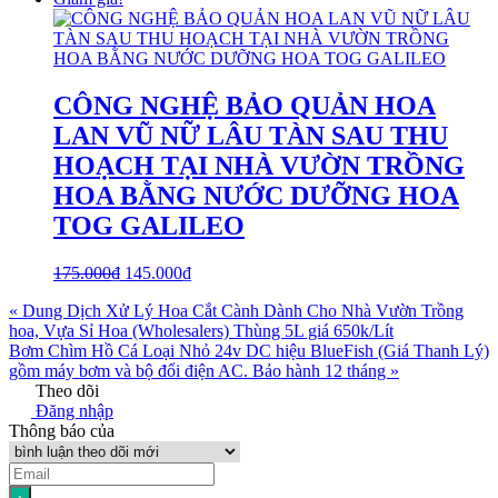
CÔNG NGHỆ BẢO QUẢN HOA
LAN VŨ NỮ LÂU TÀN SAU THU
HOẠCH TẠI NHÀ VƯỜN TRỒNG
HOA BẰNG NƯỚC DƯỠNG HOA
TOG GALILEO
175.000
₫
145.000
₫
« Dung Dịch Xử Lý Hoa Cắt Cành Dành Cho Nhà Vườn Trồng
hoa, Vựa Sỉ Hoa (Wholesalers) Thùng 5L giá 650k/Lít
Bơm Chìm Hồ Cá Loại Nhỏ 24v DC hiệu BlueFish (Giá Thanh Lý)
gồm máy bơm và bộ đổi điện AC. Bảo hành 12 tháng »
Theo dõi
Đăng nhập
Thông báo của