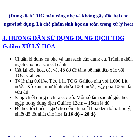
(Dung dịch TOG màu vàng nhẹ và không gây độc hại cho
người sử dụng. Là chế phẩm sinh học an toàn trong xử lý hoa)
3. HƯỚNG DẪN SỬ DỤNG DUNG DỊCH TOG
Galileo XỬ LÝ HOA
Chuẩn bị dụng cụ pha và làm sạch các dụng cụ. Tránh nghẽn
mạch cho hoa sau cắt cành
Cắt lại gốc hoa, cắt vát 45 độ để tăng bề mặt tiếp xúc với
TOG Galileo
Tỷ lê pha 0.01%. Tức 1 lit TOG Galileo pha với 1.000 Lit
nước. Xô xanh như hình chứa 100L nước, vậy pha 100ml là
vừa đủ
Sang chiết dung dịch ra các xô. Mỗi xô làm sao để gốc hoa
ngập trong dung dịch Galileo 12cm – 15cm là đủ
Để hoa tối thiểu 1 giờ cho đến khi xuất hoa đem bán. Lưu ý,
nhiệt độ tốt nhất cho hoa là
16 độ – 26 độ