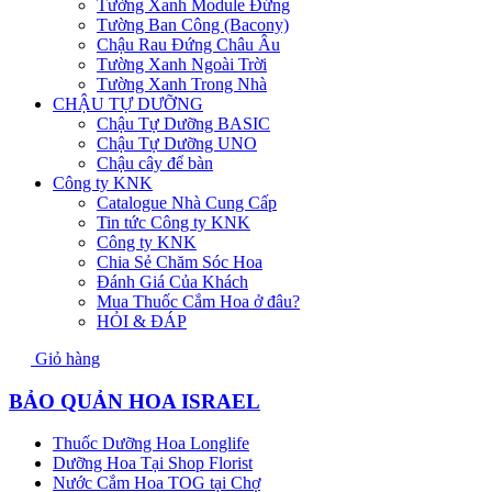
Tường Xanh Module Đứng
Tường Ban Công (Bacony)
Chậu Rau Đứng Châu Âu
Tường Xanh Ngoài Trời
Tường Xanh Trong Nhà
CHẬU TỰ DƯỠNG
Chậu Tự Dưỡng BASIC
Chậu Tự Dưỡng UNO
Chậu cây để bàn
Công ty KNK
Catalogue Nhà Cung Cấp
Tin tức Công ty KNK
Công ty KNK
Chia Sẻ Chăm Sóc Hoa
Đánh Giá Của Khách
Mua Thuốc Cắm Hoa ở đâu?
HỎI & ĐÁP
Giỏ hàng
BẢO QUẢN HOA ISRAEL
Thuốc Dưỡng Hoa Longlife
Dưỡng Hoa Tại Shop Florist
Nước Cắm Hoa TOG tại Chợ