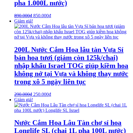
pha 1.000L nước)
890.000
₫
850.000
₫
Giảm giá!
200L Nước Cắm Hoa lâu tàn Vựa Sỉ
bán hoa tươi (giảm còn 125k/chai)
nhập khẩu Israel TOG giúp kiềm hoa
không nở tại Vựa và không thay nước
trong xô 5 ngày liên tục
290.000
₫
250.000
₫
Giảm giá!
Nước Cắm Hoa Lâu Tàn chợ sỉ hoa
Longlife SL (chai 1L pha 100L nước)