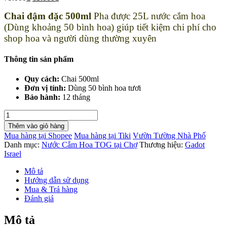
Chai đậm đặc 500ml
Pha được 25L nước cắm hoa
(Dùng khoảng 50 bình hoa) giúp tiết kiệm chi phí cho
shop hoa và người dùng thường xuyên
Thông tin sản phẩm
Quy cách:
Chai 500ml
Đơn vị tính:
Dùng 50 bình hoa tươi
Bảo hành:
12 tháng
Nước
Cắm
Thêm vào giỏ hàng
Hoa
Mua hàng tại Shopee
Mua hàng tại Tiki
Vườn Tường Nhà Phố
Tươi
Danh mục:
Nước Cắm Hoa TOG tại Chợ
Thương hiệu:
Gadot
Giá
Israel
Rẻ
(Chai
Mô tả
500ml)
Hướng dẫn sử dụng
TOG
Mua & Trả hàng
dùng
Đánh giá
50
bình
Mô tả
hoa