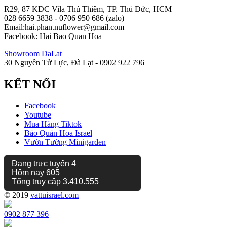
R29, 87 KDC Vila Thủ Thiêm, TP. Thủ Đức, HCM
028 6659 3838 - 0706 950 686 (zalo)
Email:hai.phan.nuflower@gmail.com
Facebook: Hai Bao Quan Hoa
Showroom DaLat
30 Nguyên Tử Lực, Đà Lạt - 0902 922 796
KẾT NỐI
Facebook
Youtube
Mua Hàng Tiktok
Bảo Quản Hoa Israel
Vườn Tường Minigarden
Đang trực tuyến
4
Hôm nay
605
Tổng truy cập
3.410.555
© 2019
vattuisrael.com
0902 877 396