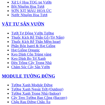
Xử Lý Hoa TOG tại Vườn
Bột Nhuộm Hoa Tươi
SƠN XỊT MÀU HOA ÚC
Nước Nhuộm Hoa Tươi
VẬT TƯ SÂN VƯỜN
Tưới Tự Động Vườn Tường
Thuốc Kích Rễ Thẫn Gỗ (Trị Nấm)
Thuốc Kích Rễ Thân Mềm Israel
Phân Bón Isarel & Hạt Giống
Hạt Giống Organic
Keo Dính Côn Trùng vàng
Keo Dính Bọ Trĩ Xanh
Đèn Trồng Cây Trong Nhà
Chăm Sóc Cây Sân Vườn
MODULE TƯỜNG ĐỨNG
Tường Xanh Module Đứng
Tường Xanh Ngoài Trời (Outdoor)
Tường Xanh Trong Nhà (Indoor)
Cây Treo Tường Ban Công (Bacony)
Chậu Rau Đứng Châu Âu