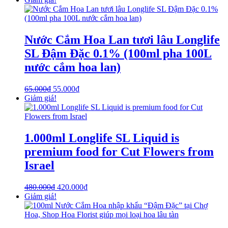
Nước Cắm Hoa Lan tươi lâu Longlife
SL Đậm Đặc 0.1% (100ml pha 100L
nước cắm hoa lan)
65.000
₫
55.000
₫
Giảm giá!
1.000ml Longlife SL Liquid is
premium food for Cut Flowers from
Israel
480.000
₫
420.000
₫
Giảm giá!