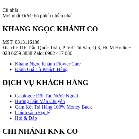
Cũ nhất
Mới nhất
Được bỏ phiếu nhiều nhất
KHANG NGỌC KHÁNH CO
MST: 0313116186
Địa chỉ: 116 Trần Quốc Toản, P. Võ Thị Sáu, Q.3, HCM Hotline:
028 6659 3838 Zalo: 0902 417 686
Khang Ngọc Khánh Flower Care
Đánh Giá Từ Khách Hàng
DỊCH VỤ KHÁCH HÀNG
Catalogue Đối Tác Nước Ngoài
Hướng Dẫn Vận Chuyển
Cam Kết Trả Hàng 100% Money Back
Chính sách Đại lý
Hỏi & Đáp
CHI NHÁNH KNK CO