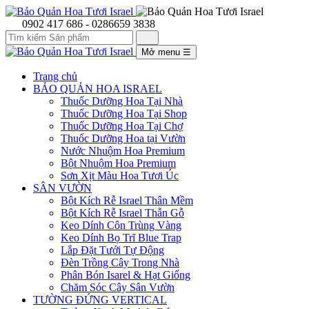
0902 417 686 - 0286659 3838
Mở menu
☰
Trang chủ
BẢO QUẢN HOA ISRAEL
Thuốc Dưỡng Hoa Tại Nhà
Thuốc Dưỡng Hoa Tại Shop
Thuốc Dưỡng Hoa Tại Chợ
Thuốc Dưỡng Hoa tại Vườn
Nước Nhuộm Hoa Premium
Bột Nhuộm Hoa Premium
Sơn Xịt Màu Hoa Tươi Úc
SÂN VƯỜN
Bột Kích Rễ Israel Thân Mềm
Bột Kích Rễ Israel Thẫn Gỗ
Keo Dính Côn Trùng Vàng
Keo Dính Bọ Trĩ Blue Trap
Lắp Đặt Tưới Tự Động
Đèn Trồng Cây Trong Nhà
Phân Bón Isarel & Hạt Giống
Chăm Sóc Cây Sân Vườn
TƯỜNG ĐỨNG VERTICAL