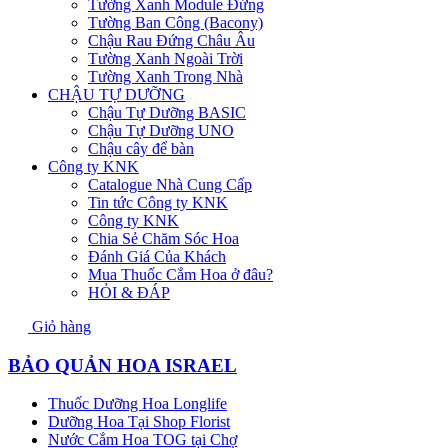
Tường Xanh Module Đứng
Tường Ban Công (Bacony)
Chậu Rau Đứng Châu Âu
Tường Xanh Ngoài Trời
Tường Xanh Trong Nhà
CHẬU TỰ DƯỠNG
Chậu Tự Dưỡng BASIC
Chậu Tự Dưỡng UNO
Chậu cây để bàn
Công ty KNK
Catalogue Nhà Cung Cấp
Tin tức Công ty KNK
Công ty KNK
Chia Sẻ Chăm Sóc Hoa
Đánh Giá Của Khách
Mua Thuốc Cắm Hoa ở đâu?
HỎI & ĐÁP
Giỏ hàng
BẢO QUẢN HOA ISRAEL
Thuốc Dưỡng Hoa Longlife
Dưỡng Hoa Tại Shop Florist
Nước Cắm Hoa TOG tại Chợ