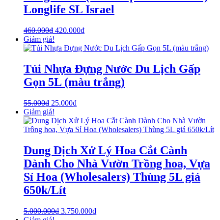
Longlife SL Israel
460.000
₫
420.000
₫
Giảm giá!
Túi Nhựa Đựng Nước Du Lịch Gấp
Gọn 5L (màu trắng)
55.000
₫
25.000
₫
Giảm giá!
Dung Dịch Xử Lý Hoa Cắt Cành
Dành Cho Nhà Vườn Trồng hoa, Vựa
Sỉ Hoa (Wholesalers) Thùng 5L giá
650k/Lít
5.000.000
₫
3.750.000
₫
Giảm giá!