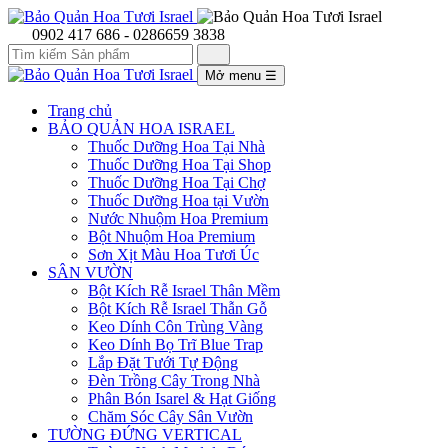
0902 417 686 - 0286659 3838
Mở menu
☰
Trang chủ
BẢO QUẢN HOA ISRAEL
Thuốc Dưỡng Hoa Tại Nhà
Thuốc Dưỡng Hoa Tại Shop
Thuốc Dưỡng Hoa Tại Chợ
Thuốc Dưỡng Hoa tại Vườn
Nước Nhuộm Hoa Premium
Bột Nhuộm Hoa Premium
Sơn Xịt Màu Hoa Tươi Úc
SÂN VƯỜN
Bột Kích Rễ Israel Thân Mềm
Bột Kích Rễ Israel Thẫn Gỗ
Keo Dính Côn Trùng Vàng
Keo Dính Bọ Trĩ Blue Trap
Lắp Đặt Tưới Tự Động
Đèn Trồng Cây Trong Nhà
Phân Bón Isarel & Hạt Giống
Chăm Sóc Cây Sân Vườn
TƯỜNG ĐỨNG VERTICAL