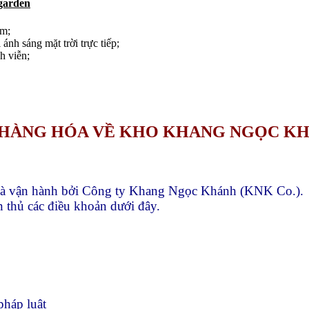
garden
ẩm;
 ánh sáng mặt trời trực tiếp;
h viễn;
Ả HÀNG HÓA VỀ KHO KHANG NGỌC K
và vận hành bởi Công ty Khang Ngọc Khánh (KNK Co.).
 thủ các điều khoản dưới đây.
pháp luật