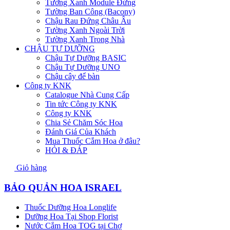
Tường Xanh Module Đứng
Tường Ban Công (Bacony)
Chậu Rau Đứng Châu Âu
Tường Xanh Ngoài Trời
Tường Xanh Trong Nhà
CHẬU TỰ DƯỠNG
Chậu Tự Dưỡng BASIC
Chậu Tự Dưỡng UNO
Chậu cây để bàn
Công ty KNK
Catalogue Nhà Cung Cấp
Tin tức Công ty KNK
Công ty KNK
Chia Sẻ Chăm Sóc Hoa
Đánh Giá Của Khách
Mua Thuốc Cắm Hoa ở đâu?
HỎI & ĐÁP
Giỏ hàng
BẢO QUẢN HOA ISRAEL
Thuốc Dưỡng Hoa Longlife
Dưỡng Hoa Tại Shop Florist
Nước Cắm Hoa TOG tại Chợ