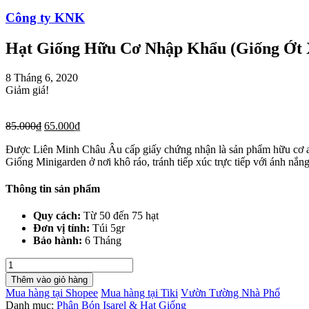
Công ty KNK
Hạt Giống Hữu Cơ Nhập Khẩu (Giống Ớt 
8 Tháng 6, 2020
Giảm giá!
85.000
₫
65.000
₫
Được Liên Minh Châu Âu cấp giấy chứng nhận là sản phẩm hữu cơ an
Giống Minigarden ở nơi khô ráo, tránh tiếp xúc trực tiếp với ánh nắng
Thông tin sản phẩm
Quy cách:
Từ 50 đến 75 hạt
Đơn vị tính:
Túi 5gr
Bảo hành:
6 Tháng
Hạt
Giống
Thêm vào giỏ hàng
Hữu
Mua hàng tại Shopee
Mua hàng tại Tiki
Vườn Tường Nhà Phố
Cơ
Danh mục:
Phân Bón Isarel & Hạt Giống