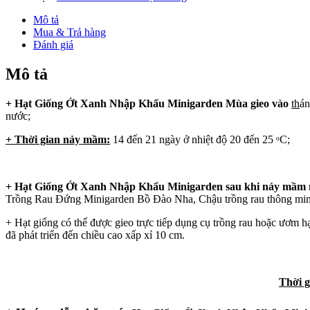
Nhập
Khẩu
Mô tả
(Giống
Mua & Trả hàng
Ớt
Đánh giá
Xanh)
(Hết
Mô tả
Hàng)
số
+ Hạt Giống Ớt Xanh Nhập Khẩu Minigarden Mùa gieo vào
th
án
lượng
nước;
+ Thời gian nảy mầm:
14 đến 21 ngày ở nhiệt độ 20 đến 25 ᵒC;
+ Hạt Giống Ớt Xanh Nhập Khẩu Minigarden
sau khi nảy mầm
Trồng Rau Đứng Minigarden Bồ Đào Nha, Chậu trồng rau thông minh Mi
+ Hạt giống có thể được gieo trực tiếp dụng cụ trồng rau hoặc ươm hạ
đã phát triển đến chiều cao xấp xỉ 10 cm.
Thời 