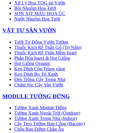
Xử Lý Hoa TOG tại Vườn
Bột Nhuộm Hoa Tươi
SƠN XỊT MÀU HOA ÚC
Nước Nhuộm Hoa Tươi
VẬT TƯ SÂN VƯỜN
Tưới Tự Động Vườn Tường
Thuốc Kích Rễ Thẫn Gỗ (Trị Nấm)
Thuốc Kích Rễ Thân Mềm Israel
Phân Bón Isarel & Hạt Giống
Hạt Giống Organic
Keo Dính Côn Trùng vàng
Keo Dính Bọ Trĩ Xanh
Đèn Trồng Cây Trong Nhà
Chăm Sóc Cây Sân Vườn
MODULE TƯỜNG ĐỨNG
Tường Xanh Module Đứng
Tường Xanh Ngoài Trời (Outdoor)
Tường Xanh Trong Nhà (Indoor)
Cây Treo Tường Ban Công (Bacony)
Chậu Rau Đứng Châu Âu