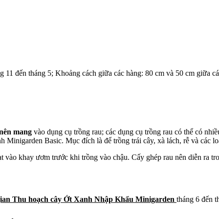
g 11 đến tháng 5; Khoảng cách giữa các hàng: 80 cm và 50 cm giữa các
 nên mang
vào dụng cụ trồng rau; các dụng cụ trồng rau có thể có nhi
nigarden Basic. Mục đích là để trồng trái cây, xà lách, rễ và các lo
t vào khay ươm trước khi trồng vào chậu. Cấy ghép rau nên diễn ra tro
gian Thu hoạch
cây Ớt Xanh Nhập Khẩu Minigarden
tháng 6 đến t