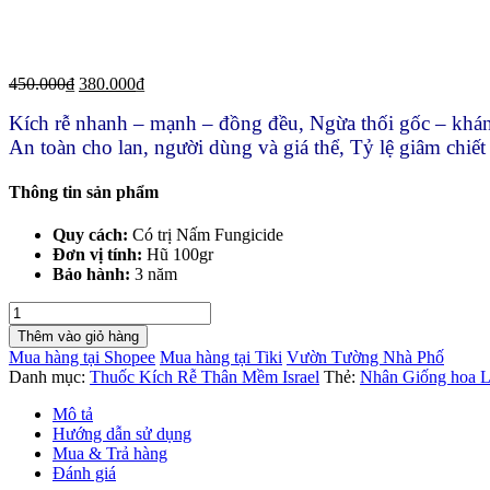
450.000
₫
380.000
₫
Kích rễ nhanh – mạnh – đồng đều, Ngừa thối gốc – khán
An toàn cho lan, người dùng và giá thể, Tỷ lệ giâm chiết
Thông tin sản phẩm
Quy cách:
Có trị Nấm Fungicide
Đơn vị tính:
Hũ 100gr
Bảo hành:
3 năm
Nhân
Giống
Thêm vào giỏ hàng
hoa
Mua hàng tại Shopee
Mua hàng tại Tiki
Vườn Tường Nhà Phố
Lan
Danh mục:
Thuốc Kích Rễ Thân Mềm Israel
Thẻ:
Nhân Giống hoa L
bằng
Thuốc
Mô tả
Bột
Hướng dẫn sử dụng
Kích
Mua & Trả hàng
Rễ
Đánh giá
T3