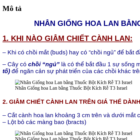
Israel
Mô tả
(100gr
trị
NHÂN GIỐNG HOA LAN BẰNG
nấm)
số
lượng
1. KHI NÀO GIÂM CHIẾT CÀNH LAN:
– Khi có chồi mắt (buds) hay có “chồi ngủ” để bắt đ
– Cây có
chồi “ngủ”
là có thể bắt đầu 1 sự sống m
tố)
để ngăn cản sự phát triển của các chồi khác trên
Nhân Giống hoa Lan bằng Thuốc Bột Kích Rễ T3 Israel
2. GIÂM CHIẾT CÀNH LAN TRÊN GIÁ THỂ DÀNH
– Cắt cành hoa lan khoảng 3 cm trên và dưới mắt 
– Lột bỏ các màng bao (bracts)
Nhân Giống hoa Lan bằng Thuốc Bột Kích Rễ T3 Israel