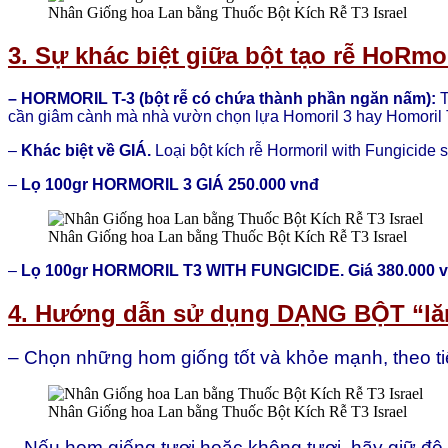
Nhân Giống hoa Lan bằng Thuốc Bột Kích Rễ T3 Israel
3. Sự khác biệt giữa bột tạo rễ HoRmor
– HORMORIL T-3 (bột rễ có chứa thành phần
ngăn
nấm):
T
cần giâm cành mà nhà vườn chọn lựa Homoril 3 hay Homoril
–
Khác biệt về GIÁ.
Loại bột kích rễ Hormoril with Fungicide s
–
Lọ 100gr HORMORIL 3 GIÁ 250.000 vnđ
Nhân Giống hoa Lan bằng Thuốc Bột Kích Rễ T3 Israel
–
Lọ 100gr HORMORIL T3 WITH FUNGICIDE. Giá 380.000 
4
. Hướng dẫn sử dụng DẠNG BỘT “lă
– Chọn những hom giống tốt và khỏe mạnh, theo tiê
Nhân Giống hoa Lan bằng Thuốc Bột Kích Rễ T3 Israel
– Nếu hom giống tươi hoặc không tươi, hãy giữ độ