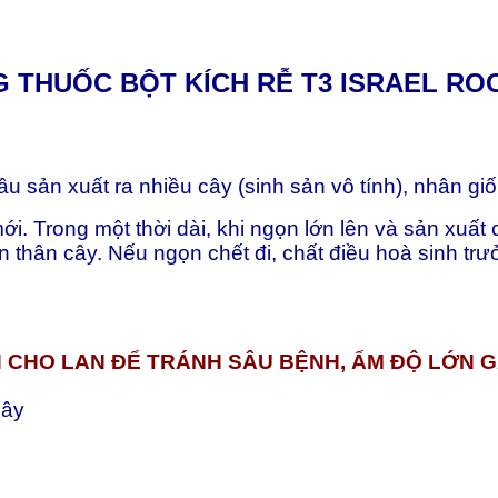
 THUỐC BỘT KÍCH RỄ T3 ISRAEL
ROO
ầu sản xuất ra nhiều cây (sinh sản vô tính), nhân g
ới. Trong một thời dài, khi ngọn lớn lên và sản xuất
 thân cây. Nếu ngọn chết đi, chất điều hoà sinh trưởn
 CHO LAN ĐỂ TRÁNH SÂU BỆNH, ẨM ĐỘ LỚN GÂY
cây