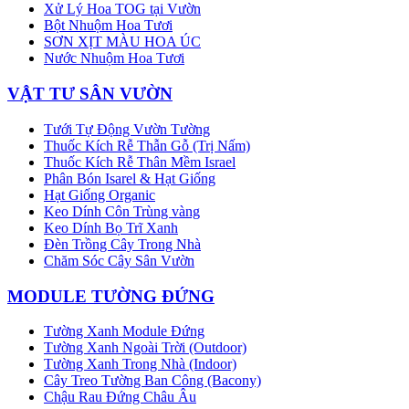
Xử Lý Hoa TOG tại Vườn
Bột Nhuộm Hoa Tươi
SƠN XỊT MÀU HOA ÚC
Nước Nhuộm Hoa Tươi
VẬT TƯ SÂN VƯỜN
Tưới Tự Động Vườn Tường
Thuốc Kích Rễ Thẫn Gỗ (Trị Nấm)
Thuốc Kích Rễ Thân Mềm Israel
Phân Bón Isarel & Hạt Giống
Hạt Giống Organic
Keo Dính Côn Trùng vàng
Keo Dính Bọ Trĩ Xanh
Đèn Trồng Cây Trong Nhà
Chăm Sóc Cây Sân Vườn
MODULE TƯỜNG ĐỨNG
Tường Xanh Module Đứng
Tường Xanh Ngoài Trời (Outdoor)
Tường Xanh Trong Nhà (Indoor)
Cây Treo Tường Ban Công (Bacony)
Chậu Rau Đứng Châu Âu