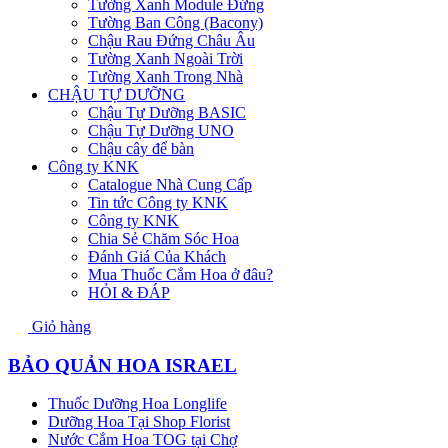
Tường Xanh Module Đứng
Tường Ban Công (Bacony)
Chậu Rau Đứng Châu Âu
Tường Xanh Ngoài Trời
Tường Xanh Trong Nhà
CHẬU TỰ DƯỠNG
Chậu Tự Dưỡng BASIC
Chậu Tự Dưỡng UNO
Chậu cây để bàn
Công ty KNK
Catalogue Nhà Cung Cấp
Tin tức Công ty KNK
Công ty KNK
Chia Sẻ Chăm Sóc Hoa
Đánh Giá Của Khách
Mua Thuốc Cắm Hoa ở đâu?
HỎI & ĐÁP
Giỏ hàng
BẢO QUẢN HOA ISRAEL
Thuốc Dưỡng Hoa Longlife
Dưỡng Hoa Tại Shop Florist
Nước Cắm Hoa TOG tại Chợ