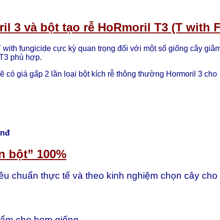
il 3 và bột tạo rễ HoRmoril T3 (T with 
 with fungicide cực kỳ quan trọng đối với một số giống cây giâm
 T3 phù hợp.
ẽ có giá gấp 2 lần loại bột kích rễ thông thường Hormoril 3 cho
vnđ
n bột” 100%
u chuẩn thực tế và theo kinh nghiệm chọn cây cho m
 ẩm cho hom giống.