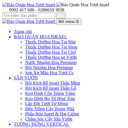
0902 417 686 - 0286659 3838
Mở menu
☰
Trang chủ
BẢO QUẢN HOA ISRAEL
Thuốc Dưỡng Hoa Tại Nhà
Thuốc Dưỡng Hoa Tại Shop
Thuốc Dưỡng Hoa Tại Chợ
Thuốc Dưỡng Hoa tại Vườn
Nước Nhuộm Hoa Premium
Bột Nhuộm Hoa Premium
Sơn Xịt Màu Hoa Tươi Úc
SÂN VƯỜN
Bột Kích Rễ Israel Thân Mềm
Bột Kích Rễ Israel Thẫn Gỗ
Keo Dính Côn Trùng Vàng
Keo Dính Bọ Trĩ Blue Trap
Lắp Đặt Tưới Tự Động
Đèn Trồng Cây Trong Nhà
Phân Bón Isarel & Hạt Giống
Chăm Sóc Cây Sân Vườn
TƯỜNG ĐỨNG VERTICAL