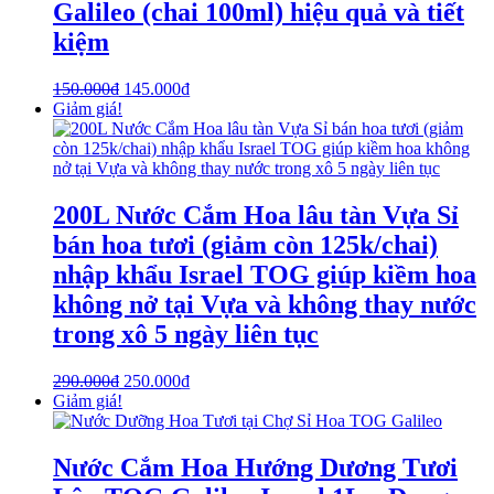
Galileo (chai 100ml) hiệu quả và tiết
kiệm
150.000
₫
145.000
₫
Giảm giá!
200L Nước Cắm Hoa lâu tàn Vựa Sỉ
bán hoa tươi (giảm còn 125k/chai)
nhập khẩu Israel TOG giúp kiềm hoa
không nở tại Vựa và không thay nước
trong xô 5 ngày liên tục
290.000
₫
250.000
₫
Giảm giá!
Nước Cắm Hoa Hướng Dương Tươi