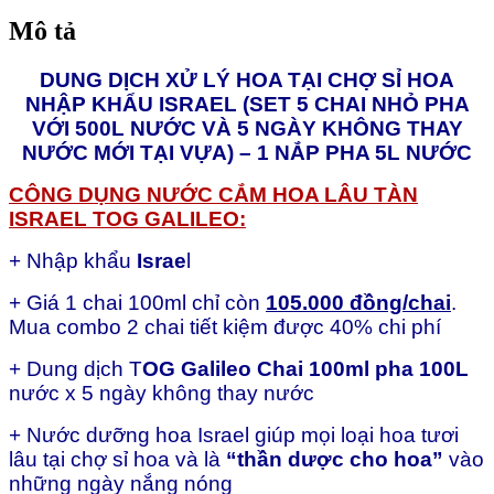
giảm
Mô tả
còn
105k)
DUNG DỊCH XỬ LÝ HOA TẠI CHỢ SỈ HOA
giữ
hoa
NHẬP KHẨU ISRAEL (SET 5 CHAI NHỎ PHA
tại
VỚI 500L NƯỚC VÀ 5 NGÀY KHÔNG THAY
Chợ
NƯỚC MỚI TẠI VỰA) – 1 NẮP PHA 5L NƯỚC
hoa
tươi
CÔNG DỤNG NƯỚC CẮM HOA LÂU TÀN
lâu
ISRAEL TOG GALILEO:
hơn
và
không
+ Nhập khẩu
Israe
l
bị
đen
+ Giá 1 chai 100ml chỉ còn
105.000 đồng/chai
.
gốc
Mua combo 2 chai tiết kiệm được 40% chi phí
hoa.
Liên
+ Dung dịch T
OG Galileo Chai 100ml pha 100L
tục
nước x 5 ngày không thay nước
5
ngày
+ Nước dưỡng hoa Israel giúp mọi loại hoa tươi
không
thay
lâu tại chợ sỉ hoa và là
“thần dược cho hoa”
vào
nước
những ngày nắng nóng