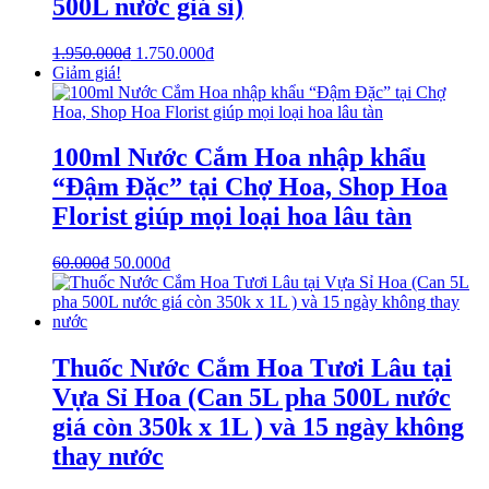
500L nước giá sỉ)
1.950.000
₫
1.750.000
₫
Giảm giá!
100ml Nước Cắm Hoa nhập khẩu
“Đậm Đặc” tại Chợ Hoa, Shop Hoa
Florist giúp mọi loại hoa lâu tàn
60.000
₫
50.000
₫
Thuốc Nước Cắm Hoa Tươi Lâu tại
Vựa Sỉ Hoa (Can 5L pha 500L nước
giá còn 350k x 1L ) và 15 ngày không
thay nước