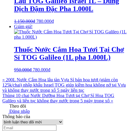
Lâu TOG Galileo Israel 1L – Dung
Dịch Đậm Đặc Pha 1.000L
1.150.000
₫
780.000
₫
Giảm giá!
Thuốc Nước Cắm Hoa Tươi Tại Chợ
Sỉ TOG Galileo (1L pha 1.000L)
950.000
₫
780.000
₫
« 200L Nước Cắm Hoa lâu tàn Vựa Sỉ bán hoa tươi (giảm còn
125k/chai) nhập khẩu Israel TOG giúp kiềm hoa không nở tại Vựa
và không thay nước trong xô 5 ngày liên tục
Thùng 10 chai Nước Dưỡng Hoa Tươi tại Chợ Sỉ Hoa TOG
Galileo và liên tục không thay nước trong 5 ngày trong xô »
Theo dõi
Đăng nhập
Thông báo của