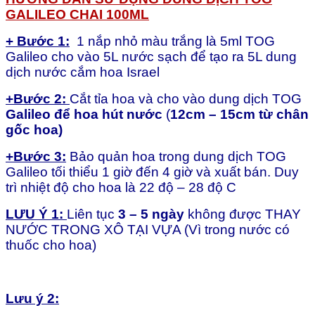
GALILEO CHAI 100ML
+ Bước
1:
1 nắp nhỏ màu trắng là 5ml TOG
Galileo cho vào 5L nước sạch để tạo ra 5L dung
dịch nước cắm hoa Israel
+Bước
2:
Cắt tỉa hoa và cho vào dung dịch TOG
Galileo
để hoa hút nước
(
12cm – 15cm
từ chân
gốc hoa)
+Bước
3:
Bảo quản hoa trong dung dịch TOG
Galileo tối thiểu 1 giờ đến 4 giờ và xuất bán. Duy
trì nhiệt độ cho hoa là 22 độ – 28 độ C
LƯU Ý 1:
Liên tục
3 – 5 ngày
không được THAY
NƯỚC TRONG XÔ TẠI VỰA (Vì trong nước có
thuốc cho hoa)
Lưu ý 2: