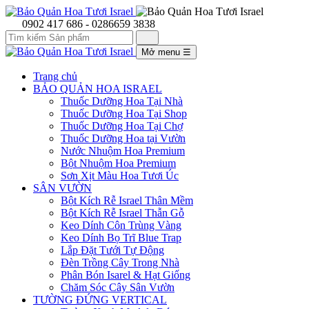
0902 417 686 - 0286659 3838
Mở menu
☰
Trang chủ
BẢO QUẢN HOA ISRAEL
Thuốc Dưỡng Hoa Tại Nhà
Thuốc Dưỡng Hoa Tại Shop
Thuốc Dưỡng Hoa Tại Chợ
Thuốc Dưỡng Hoa tại Vườn
Nước Nhuộm Hoa Premium
Bột Nhuộm Hoa Premium
Sơn Xịt Màu Hoa Tươi Úc
SÂN VƯỜN
Bột Kích Rễ Israel Thân Mềm
Bột Kích Rễ Israel Thẫn Gỗ
Keo Dính Côn Trùng Vàng
Keo Dính Bọ Trĩ Blue Trap
Lắp Đặt Tưới Tự Động
Đèn Trồng Cây Trong Nhà
Phân Bón Isarel & Hạt Giống
Chăm Sóc Cây Sân Vườn
TƯỜNG ĐỨNG VERTICAL