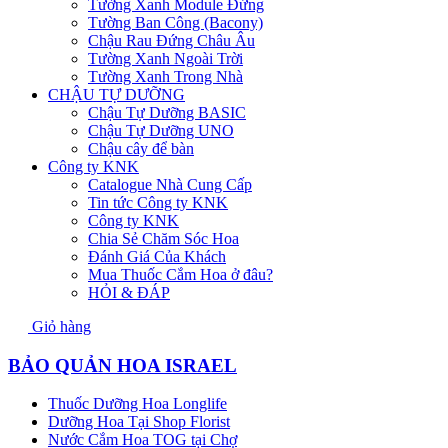
Tường Xanh Module Đứng
Tường Ban Công (Bacony)
Chậu Rau Đứng Châu Âu
Tường Xanh Ngoài Trời
Tường Xanh Trong Nhà
CHẬU TỰ DƯỠNG
Chậu Tự Dưỡng BASIC
Chậu Tự Dưỡng UNO
Chậu cây để bàn
Công ty KNK
Catalogue Nhà Cung Cấp
Tin tức Công ty KNK
Công ty KNK
Chia Sẻ Chăm Sóc Hoa
Đánh Giá Của Khách
Mua Thuốc Cắm Hoa ở đâu?
HỎI & ĐÁP
Giỏ hàng
BẢO QUẢN HOA ISRAEL
Thuốc Dưỡng Hoa Longlife
Dưỡng Hoa Tại Shop Florist
Nước Cắm Hoa TOG tại Chợ