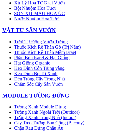
Xử Lý Hoa TOG tại Vườn
Bột Nhuộm Hoa Tươi
SƠN XỊT MÀU HOA ÚC
Nước Nhuộm Hoa Tươi
VẬT TƯ SÂN VƯỜN
Tưới Tự Động Vườn Tường
Thuốc Kích Rễ Thẫn Gỗ (Trị Nấm)
Thuốc Kích Rễ Thân Mềm Israel
Phân Bón Isarel & Hạt Giống
Hạt Giống Organic
Keo Dính Côn Trùng vàng
Keo Dính Bọ Trĩ Xanh
Đèn Trồng Cây Trong Nhà
Chăm Sóc Cây Sân Vườn
MODULE TƯỜNG ĐỨNG
Tường Xanh Module Đứng
Tường Xanh Ngoài Trời (Outdoor)
Tường Xanh Trong Nhà (Indoor)
Cây Treo Tường Ban Công (Bacony)
Chậu Rau Đứng Châu Âu