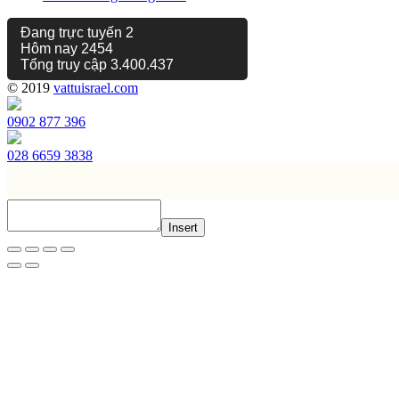
Đang trực tuyến
2
Hôm nay
2454
Tổng truy cập
3.400.437
© 2019
vattuisrael.com
0902 877 396
028 6659 3838
Insert