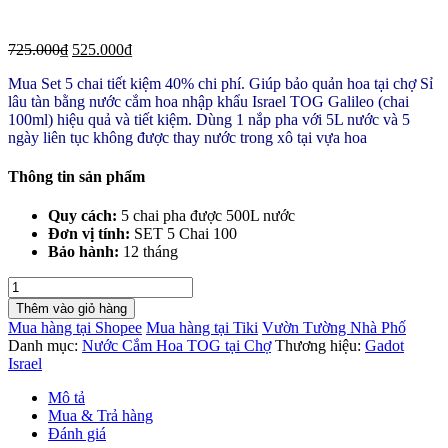
725.000
₫
525.000
₫
Mua Set 5 chai tiết kiệm 40% chi phí. Giúp bảo quản hoa tại chợ Sỉ
lâu tàn bằng nước cắm hoa nhập khẩu Israel TOG Galileo (chai
100ml) hiệu quả và tiết kiệm. Dùng 1 nắp pha với 5L nước và 5
ngày liên tục không được thay nước trong xô tại vựa hoa
Thông tin sản phẩm
Quy cách:
5 chai pha được 500L nước
Đơn vị tính:
SET 5 Chai 100
Bảo hành:
12 tháng
Thuốc
Cắm
Thêm vào giỏ hàng
Hoa
Mua hàng tại Shopee
Mua hàng tại Tiki
Vườn Tường Nhà Phố
tại
Danh mục:
Nước Cắm Hoa TOG tại Chợ
Thương hiệu:
Gadot
Vựa
Israel
Sỉ
Hoa
Mô tả
(COMBO
Mua & Trả hàng
5
Đánh giá
Chai