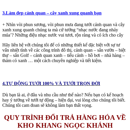
3.Làm đẹp cảnh quan – cây xanh xung quanh bạn
+ Nhìn vòi phun sương, vòi phun mưa đang tưới cảnh quan và cây
xanh xung quanh chúng ta mà cứ tưởng “nhạc nước đang nhảy
múa’? Những điệu nhạc nước vui tươi, rộn ràng và có ích cho cây
Hãy liên hệ với chúng tôi để có những thiết kế đặc biệt với sự tư
vấn nhiệt tình về các công trình đô thị, cảnh quan – sân vườn – biệt
thự – sân Golf – cảnh quan xanh – tiểu cảnh – hồ bơi – nhà hàng –
thảm cỏ xanh … một cách chuyên nghiệp và tiết kiệm.
4.TỰ ĐỘNG TƯỚI 100% VÀ TƯỚI TRỌN ĐỜI
Dù bạn là ai, ở đâu và nhu cầu như thế nào? Nếu bạn có kế hoạch
hay ý tưởng về tưới tự động – hiện đại, vui lòng cho chúng tôi biết.
Chúng tôi cam đoan sẽ không làm bạn thất vọng.
QUY TRÌNH ĐỔI TRẢ HÀNG HÓA VỀ
KHO KHANG NGỌC KHÁNH