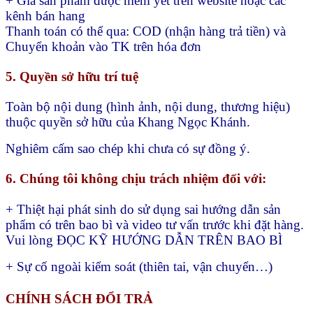
+ Giá sản phẩm được niêm yết trên website hoặc các
kênh bán hang
Thanh toán có thể qua:
COD (nhận hàng trả tiền) và
Chuyển khoản vào TK trên hóa đơn
5. Quyền sở hữu trí tuệ
Toàn bộ nội dung (hình ảnh, nội dung, thương hiệu)
thuộc quyền sở hữu của Khang Ngọc Khánh.
Nghiêm cấm sao chép khi chưa có sự đồng ý.
6. Chúng tôi không chịu trách nhiệm đối với:
+ Thiệt hại phát sinh do sử dụng sai hướng dẫn sản
phẩm có trên bao bì và video tư vấn trước khi đặt hàng.
Vui lòng ĐỌC KỸ HƯỚNG DẪN TRÊN BAO BÌ
+ Sự cố ngoài kiểm soát (thiên tai, vận chuyển…)
CHÍNH SÁCH ĐỔI TRẢ