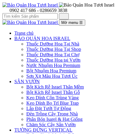
0902 417 686 - 0286659 3838
Mở menu
☰
Trang chủ
BẢO QUẢN HOA ISRAEL
Thuốc Dưỡng Hoa Tại Nhà
Thuốc Dưỡng Hoa Tại Shop
Thuốc Dưỡng Hoa Tại Chợ
Thuốc Dưỡng Hoa tại Vườn
Nước Nhuộm Hoa Premium
Bột Nhuộm Hoa Premium
Sơn Xịt Màu Hoa Tươi Úc
SÂN VƯỜN
Bột Kích Rễ Israel Thân Mềm
Bột Kích Rễ Israel Thẫn Gỗ
Keo Dính Côn Trùng Vàng
Keo Dính Bọ Trĩ Blue Trap
Lắp Đặt Tưới Tự Động
Đèn Trồng Cây Trong Nhà
Phân Bón Isarel & Hạt Giống
Chăm Sóc Cây Sân Vườn
TƯỜNG ĐỨNG VERTICAL