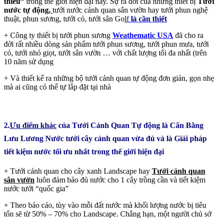
thiếu”
trong thế giới hiện đại này. Sự ra đời của những thiết bị
Tưới
nước tự động
,
tưới nước cảnh quan sân vườn hay tưới phun nghệ
thuật, phun sương, tưới cỏ, tưới sân Go
l
f
là cần thiết
+ Công ty thiết bị tưới phun sương
Weathematic USA
đã cho ra
đời rất nhiều dòng sản phẩm tưới phun sương, tưới phun mưa, tưới
cỏ, tưới nhỏ giọt, tưới sân vườn … với chất lượng tối đa nhất (trên
10 năm sử dụng
+ Và thiết kế ra những bộ tưới cảnh quan tự động đơn giản, gọn nhẹ
mà ai cũng có thể tự lắp đặt tại nhà
2.
Ưu điểm khác
của Tưới Cảnh Quan Tự động là Cân Bằng
Lưu Lương Nước tưới cây cảnh quan vừa đủ và là Giải pháp
tiết kiệm nước tối ưu nhất trong thế giới hiện đại
+ Tưới cảnh quan cho cây xanh Landscape hay
Tưới cảnh quan
sân vườn
luôn đảm bảo đủ nước cho 1 cây trồng cần và tiết kiệm
nước tưới “quốc gia”
+ Theo báo cáo, tùy vào mỗi đất nước mà khối lượng nước bị tiêu
tốn sẽ từ 50% – 70% cho Landscape. Chẳng hạn, một người chủ sở