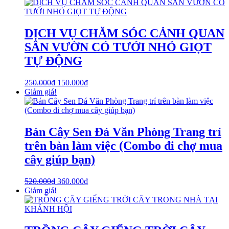
DỊCH VỤ CHĂM SÓC CẢNH QUAN
SÂN VƯỜN CÓ TƯỚI NHỎ GIỌT
TỰ ĐỘNG
250.000
₫
150.000
₫
Giảm giá!
Bán Cây Sen Đá Văn Phòng Trang trí
trên bàn làm việc (Combo đi chợ mua
cây giúp bạn)
520.000
₫
360.000
₫
Giảm giá!