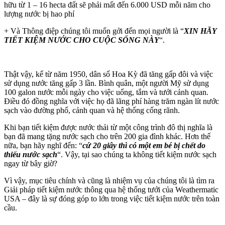
hữu từ 1 – 16 hecta đất sẽ phải mất đến 6.000 USD mỗi năm cho
lượng nước bị hao phí
+ Và Thông điệp chúng tôi muốn gởi đến mọi người là “
XIN HÃY
TIẾT KIỆM NƯỚC CHO CUỘC SỐNG NÀY
“.
Thật vậy, kể từ năm 1950, dân số Hoa Kỳ đã tăng gấp đôi và việc
sử dụng nước tăng gấp 3 lần. Bình quân, một người Mỹ sử dụng
100 galon nước mỗi ngày cho việc uống, tắm và tưới cảnh quan.
Điều đó đồng nghĩa với việc họ đã lãng phí hàng trăm ngàn lít nước
sạch vào đường phố, cảnh quan và hệ thống cống rãnh.
Khi bạn tiết kiệm được nước thải từ một công trình đô thị nghĩa là
bạn đã mang tặng nước sạch cho trên 200 gia đình khác. Hơn thế
nữa, bạn hãy nghĩ đến: “
cứ 20 giây thì có một em bé bị chết do
thiếu nước sạch
“. Vậy, tại sao chúng ta không tiết kiệm nước sạch
ngay từ bây giờ?
Vì vậy, mục tiêu chính và cũng là nhiệm vụ của chúng tôi là tìm ra
Giải pháp tiết kiệm nước thông qua hệ thống tưới của Weathermatic
USA – đây là sự đóng góp to lớn trong việc tiết kiệm nước trên toàn
cầu.