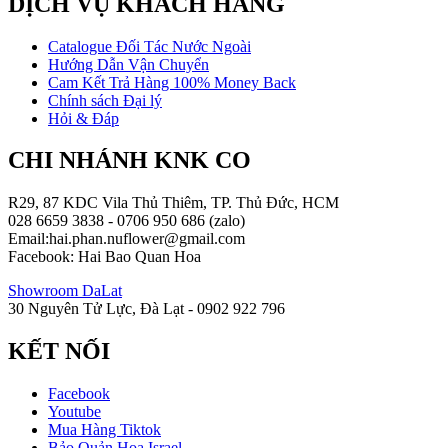
DỊCH VỤ KHÁCH HÀNG
Catalogue Đối Tác Nước Ngoài
Hướng Dẫn Vận Chuyển
Cam Kết Trả Hàng 100% Money Back
Chính sách Đại lý
Hỏi & Đáp
CHI NHÁNH KNK CO
R29, 87 KDC Vila Thủ Thiêm, TP. Thủ Đức, HCM
028 6659 3838 - 0706 950 686 (zalo)
Email:hai.phan.nuflower@gmail.com
Facebook: Hai Bao Quan Hoa
Showroom DaLat
30 Nguyên Tử Lực, Đà Lạt - 0902 922 796
KẾT NỐI
Facebook
Youtube
Mua Hàng Tiktok
Bảo Quản Hoa Israel