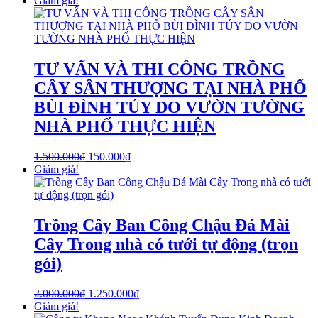
Giảm giá!
TƯ VẤN VÀ THI CÔNG TRỒNG
CÂY SÂN THƯỢNG TẠI NHÀ PHỐ
BÙI ĐÌNH TÚY DO VƯỜN TƯỜNG
NHÀ PHỐ THỰC HIỆN
1.500.000
₫
150.000
₫
Giảm giá!
Trồng Cây Ban Công Chậu Đá Mài
Cây Trong nhà có tưới tự động (trọn
gói)
2.000.000
₫
1.250.000
₫
Giảm giá!