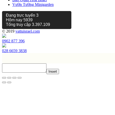
Vườn Tường Minigarden
Đang trực tuyến
3
Hôm nay
5939
Tổng truy cập
3.397.109
© 2019
vattuisrael.com
0902 877 396
028 6659 3838
Insert