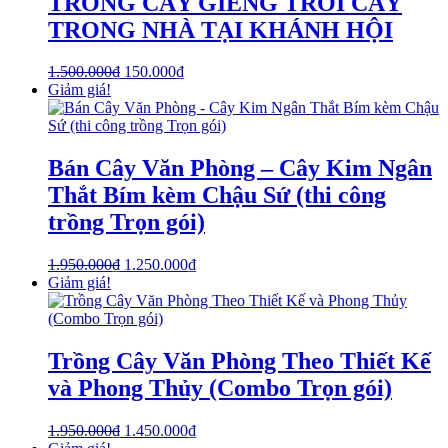
TRỒNG CÂY GIẾNG TRỜI CÂY
TRONG NHÀ TẠI KHÁNH HỘI
1.500.000
₫
150.000
₫
Giảm giá!
Bán Cây Văn Phòng – Cây Kim Ngân
Thắt Bím kèm Chậu Sứ (thi công
trồng Trọn gói)
1.950.000
₫
1.250.000
₫
Giảm giá!
Trồng Cây Văn Phòng Theo Thiết Kế
và Phong Thủy (Combo Trọn gói)
1.950.000
₫
1.450.000
₫