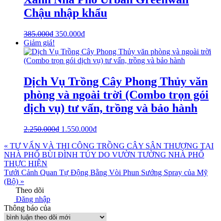
Chậu nhập khẩu
385.000
₫
350.000
₫
Giảm giá!
Dịch Vụ Trồng Cây Phong Thủy văn
phòng và ngoài trời (Combo trọn gói
dịch vụ) tư vấn, trồng và bảo hành
2.250.000
₫
1.550.000
₫
« TƯ VẤN VÀ THI CÔNG TRỒNG CÂY SÂN THƯỢNG TẠI
NHÀ PHỐ BÙI ĐÌNH TÚY DO VƯỜN TƯỜNG NHÀ PHỐ
THỰC HIỆN
Tưới Cảnh Quan Tự Động Bằng Vòi Phun Sướng Spray của Mỹ
(Bộ) »
Theo dõi
Đăng nhập
Thông báo của