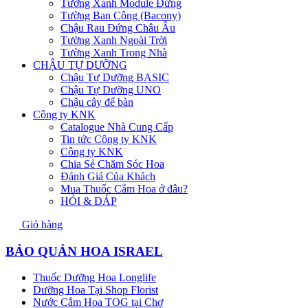
Tường Xanh Module Đứng
Tường Ban Công (Bacony)
Chậu Rau Đứng Châu Âu
Tường Xanh Ngoài Trời
Tường Xanh Trong Nhà
CHẬU TỰ DƯỠNG
Chậu Tự Dưỡng BASIC
Chậu Tự Dưỡng UNO
Chậu cây để bàn
Công ty KNK
Catalogue Nhà Cung Cấp
Tin tức Công ty KNK
Công ty KNK
Chia Sẻ Chăm Sóc Hoa
Đánh Giá Của Khách
Mua Thuốc Cắm Hoa ở đâu?
HỎI & ĐÁP
Giỏ hàng
BẢO QUẢN HOA ISRAEL
Thuốc Dưỡng Hoa Longlife
Dưỡng Hoa Tại Shop Florist
Nước Cắm Hoa TOG tại Chợ