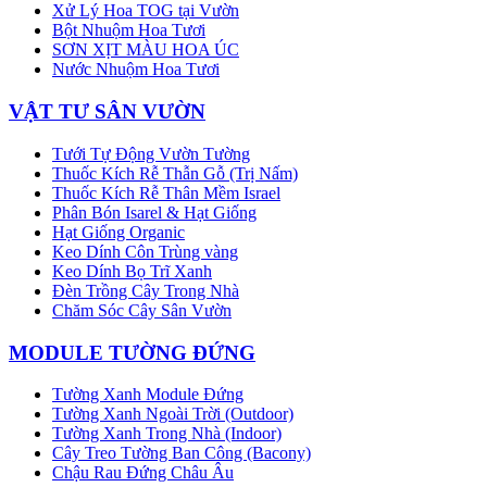
Xử Lý Hoa TOG tại Vườn
Bột Nhuộm Hoa Tươi
SƠN XỊT MÀU HOA ÚC
Nước Nhuộm Hoa Tươi
VẬT TƯ SÂN VƯỜN
Tưới Tự Động Vườn Tường
Thuốc Kích Rễ Thẫn Gỗ (Trị Nấm)
Thuốc Kích Rễ Thân Mềm Israel
Phân Bón Isarel & Hạt Giống
Hạt Giống Organic
Keo Dính Côn Trùng vàng
Keo Dính Bọ Trĩ Xanh
Đèn Trồng Cây Trong Nhà
Chăm Sóc Cây Sân Vườn
MODULE TƯỜNG ĐỨNG
Tường Xanh Module Đứng
Tường Xanh Ngoài Trời (Outdoor)
Tường Xanh Trong Nhà (Indoor)
Cây Treo Tường Ban Công (Bacony)
Chậu Rau Đứng Châu Âu