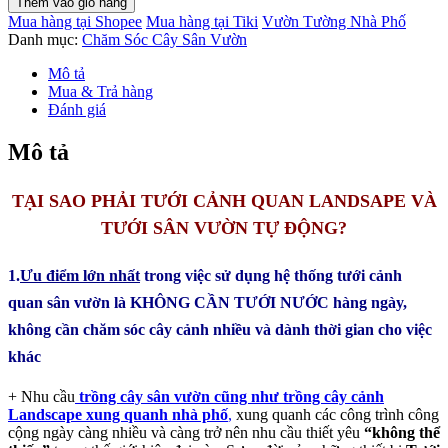
Thêm vào giỏ hàng
TƯỚI
Mua hàng tại Shopee
Mua hàng tại Tiki
Vườn Tường Nhà Phố
CẢNH
Danh mục:
Chăm Sóc Cây Sân Vườn
QUAN
SÂN
Mô tả
VƯỜN
Mua & Trả hàng
TỰ
Đánh giá
ĐỘNG
CỦA
Mô tả
MỸ
số
lượng
TẠI SAO PHẢI TƯỚI CẢNH QUAN LANDSAPE VÀ
TƯỚI SÂN VƯỜN TỰ ĐỘNG?
1.
Ưu điểm lớn nhất
trong việc sử dụng hệ thống tưới cảnh
quan sân vườn là KHÔNG CẦN TƯỚI NƯỚC hàng ngày,
không cần chăm sóc cây cảnh nhiều và dành thời gian cho việc
khác
+ Nhu cầu
trồng cây sân vườn cũng như trồng cây cảnh
Landscape xung quanh nhà phố
,
xung quanh các công trình công
cộng ngày càng nhiều và càng trở nên nhu cầu thiết yêu
“không thể