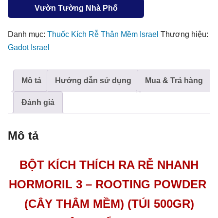
cho
Vườn Tường Nhà Phố
cây
thân
Danh mục:
Thuốc Kích Rễ Thân Mềm Israel
Thương hiệu:
mềm
Gadot Israel
Hormoril
3
Mô tả
Hướng dẫn sử dụng
Mua & Trả hàng
(Túi
500gr
Đánh giá
loại
thường)
Mô tả
dành
cho
BỘT KÍCH THÍCH RA RỄ NHANH
nhà
vườn
HORMORIL 3 – ROOTING POWDER
giâm
(CÂY THÂM MỀM) (TÚI 500GR)
chiết
cây