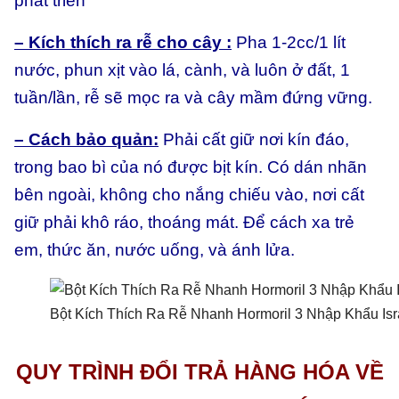
phát triển
– Kích thích ra rễ cho cây :
Pha 1-2cc/1 lít
nước, phun xịt vào lá, cành, và luôn ở đất, 1
tuần/lần, rễ sẽ mọc ra và cây mầm đứng vững.
– Cách bảo quản:
Phải cất giữ nơi kín đáo,
trong bao bì của nó được bịt kín. Có dán nhãn
bên ngoài, không cho nắng chiếu vào, nơi cất
giữ phải khô ráo, thoáng mát. Để cách xa trẻ
em, thức ăn, nước uống, và ánh lửa.
Bột Kích Thích Ra Rễ Nhanh Hormoril 3 Nhập Khẩu Isr
QUY TRÌNH ĐỔI TRẢ HÀNG HÓA VỀ