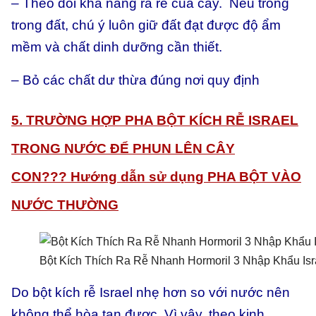
– Theo dõi khả năng ra rễ của cây. Nếu trồng
trong đất, chú ý luôn giữ đất đạt được độ ẩm
mềm và chất dinh dưỡng cần thiết.
– Bỏ các chất dư thừa đúng nơi quy định
5. TRƯỜNG HỢP PHA BỘT KÍCH RỄ ISRAEL
TRONG NƯỚC ĐỂ PHUN LÊN CÂY
CON???
Hướng dẫn sử dụng
PHA BỘT VÀO
NƯỚC THƯỜNG
Bột Kích Thích Ra Rễ Nhanh Hormoril 3 Nhập Khẩu Isr
Do bột kích rễ Israel nhẹ hơn so với nước nên
không thể hòa tan được. Vì vậy, theo kinh