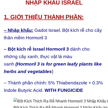
NHẬP KHẨU ISRAEL
con
số
1. GIỚI THIỆU THÀNH PHẦN:
lượng
– Nhập khẩu:
Gadot Israel, Bột kích rễ cho cây
thân mềm Hormoril 3
– B
ộ
t k
í
ch r
ễ
Israel Hormoril 3
dành cho
những cây xanh, thực vật lá màu
xanh
(Hormoril 3 is for green leafy plants like
herbs and vegetables
)
– Thành phần chính: 5% Thiabendazole + 0.3%
Indole Butyric Acid.
WITH FUNGICIDE
Bột Kích Thích Ra Rễ Nhanh Hormoril 3 Nhập Khẩu Isr