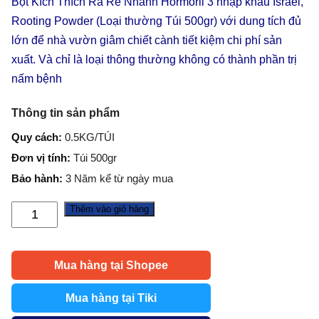
Bột Kích Thích Ra Rễ Nhanh Hormoril 3 nhập khẩu Israel,
Rooting Powder (Loại thường Túi 500gr) với dung tích đủ
lớn để nhà vườn giâm chiết cành tiết kiệm chi phí sản
xuất. Và chỉ là loại thông thường không có thành phần trị
nấm bệnh
Thông tin sản phẩm
Quy cách:
0.5KG/TÚI
Đơn vị tính:
Túi 500gr
Bảo hành:
3 Năm kể từ ngày mua
Thêm vào giỏ hàng
Bột
kích
thích
Mua hàng tại Shopee
ra
rễ
Mua hàng tại Tiki
nhanh