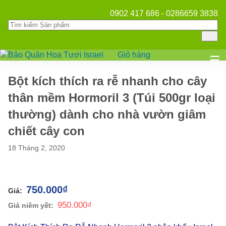
0902 417 686 - 0286659 3838
Giỏ hàng
Mở
☰
Bột kích thích ra rễ nhanh cho cây
thân mềm Hormoril 3 (Túi 500gr loại
thường) dành cho nhà vườn giâm
chiết cây con
18 Tháng 2, 2020
750.000
₫
950.000
₫