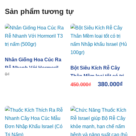
Sản phẩm tương tự
Nhân Giống Hoa Cúc Ra
Rễ Nhanh Với Hormoril T3
Bột Siêu Kích Rễ Cây
0
₫
trị nấm (500gr)
Thân Mềm loại tốt có trị
380.000
₫
nấm Nhập khẩu Israel (Hủ
450.000
₫
100gr)