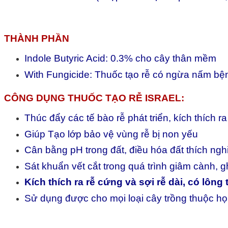
THÀNH PHẦN
Indole Butyric Acid: 0.3% cho cây thân mềm
With Fungicide: Thuốc tạo rễ có ngừa nấm bệ
CÔNG DỤNG THUỐC TẠO RỄ ISRAEL:
Thúc đẩy các tế bào rễ phát triển, kích thích r
Giúp Tạo lớp bảo vệ vùng rễ bị non yếu
Cân bằng pH trong đất, điều hóa đất thích nghi
Sát khuẩn vết cắt trong quá trình giâm cành, 
Kích thích ra rễ cứng và sợi rễ dài, có lông 
Sử dụng được cho mọi loại cây trồng thuộc họ