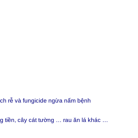
kích rễ và fungicide ngừa nấm bệnh
g tiền, cây cát tường … rau ăn lá khác …