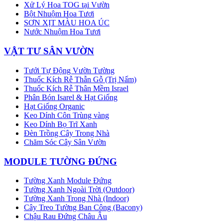
Xử Lý Hoa TOG tại Vườn
Bột Nhuộm Hoa Tươi
SƠN XỊT MÀU HOA ÚC
Nước Nhuộm Hoa Tươi
VẬT TƯ SÂN VƯỜN
Tưới Tự Động Vườn Tường
Thuốc Kích Rễ Thẫn Gỗ (Trị Nấm)
Thuốc Kích Rễ Thân Mềm Israel
Phân Bón Isarel & Hạt Giống
Hạt Giống Organic
Keo Dính Côn Trùng vàng
Keo Dính Bọ Trĩ Xanh
Đèn Trồng Cây Trong Nhà
Chăm Sóc Cây Sân Vườn
MODULE TƯỜNG ĐỨNG
Tường Xanh Module Đứng
Tường Xanh Ngoài Trời (Outdoor)
Tường Xanh Trong Nhà (Indoor)
Cây Treo Tường Ban Công (Bacony)
Chậu Rau Đứng Châu Âu