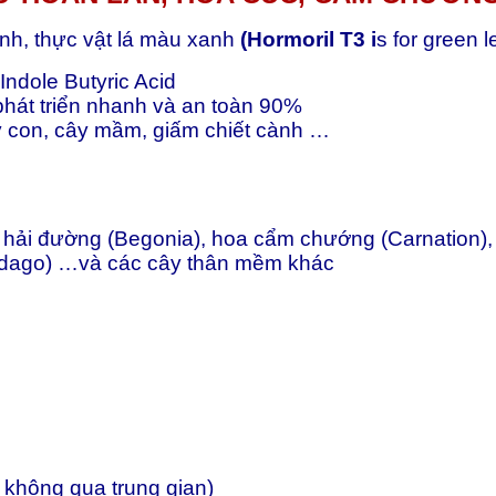
nh, thực vật lá màu xanh
(Hormoril T3 i
s for green 
ndole Butyric Acid
 phát triển nhanh và an toàn 90%
ây con, cây mầm, giấm chiết cành …
 hải đường (Begonia), hoa cẩm chướng (Carnation),
lidago) …và các cây thân mềm khác
, không qua trung gian)