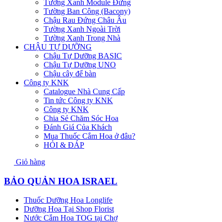
Tường Xanh Module Đứng
Tường Ban Công (Bacony)
Chậu Rau Đứng Châu Âu
Tường Xanh Ngoài Trời
Tường Xanh Trong Nhà
CHẬU TỰ DƯỠNG
Chậu Tự Dưỡng BASIC
Chậu Tự Dưỡng UNO
Chậu cây để bàn
Công ty KNK
Catalogue Nhà Cung Cấp
Tin tức Công ty KNK
Công ty KNK
Chia Sẻ Chăm Sóc Hoa
Đánh Giá Của Khách
Mua Thuốc Cắm Hoa ở đâu?
HỎI & ĐÁP
Giỏ hàng
BẢO QUẢN HOA ISRAEL
Thuốc Dưỡng Hoa Longlife
Dưỡng Hoa Tại Shop Florist
Nước Cắm Hoa TOG tại Chợ