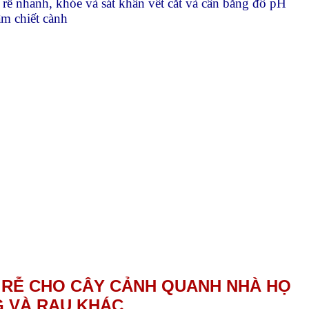
 rễ nhanh, khỏe và sát khẩn vết cắt và cân bằng đô pH
âm chiết cành
O RỄ CHO CÂY CẢNH QUANH NHÀ HỌ
 VÀ RAU KHÁC