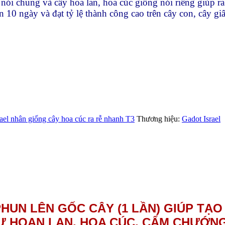
ói chung và cây hoa lan, hoa cúc giống nói riêng giúp ra
n 10 ngày và đạt tỷ lệ thành công cao trên cây con, cây gi
ael nhân giống cây hoa cúc ra rễ nhanh T3
Thương hiệu:
Gadot Israel
PHUN LÊN GỐC CÂY (1 LẦN) GIÚP TẠ
Ư HOAN LAN, HOA CÚC, CẨM CHƯỚNG