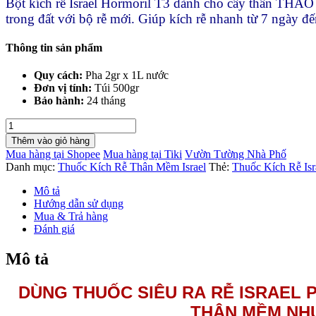
Bột kích rễ Israel Hormoril T3 dành cho cây thân THẢO n
trong đất với bộ rễ mới. Giúp kích rễ nhanh từ 7 ngày đế
Thông tin sản phẩm
Quy cách:
Pha 2gr x 1L nước
Đơn vị tính:
Túi 500gr
Bảo hành:
24 tháng
Thuốc
Kích
Thêm vào giỏ hàng
Rễ
Mua hàng tại Shopee
Mua hàng tại Tiki
Vườn Tường Nhà Phố
Israel
Danh mục:
Thuốc Kích Rễ Thân Mềm Israel
Thẻ:
Thuốc Kích Rễ Isr
nhân
giống
Mô tả
cây
Hướng dẫn sử dụng
hoa
Mua & Trả hàng
cúc
Đánh giá
ra
rễ
Mô tả
nhanh
T3
DÙNG THUỐC SIÊU RA RỄ ISRAEL 
số
lượng
THÂN MỀM NH