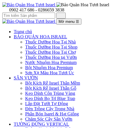
0902 417 686 - 0286659 3838
Mở menu
☰
Trang chủ
BẢO QUẢN HOA ISRAEL
Thuốc Dưỡng Hoa Tại Nhà
Thuốc Dưỡng Hoa Tại Shop
Thuốc Dưỡng Hoa Tại Chợ
Thuốc Dưỡng Hoa tại Vườn
Nước Nhuộm Hoa Premium
Bột Nhuộm Hoa Premium
Sơn Xịt Màu Hoa Tươi Úc
SÂN VƯỜN
Bột Kích Rễ Israel Thân Mềm
Bột Kích Rễ Israel Thẫn Gỗ
Keo Dính Côn Trùng Vàng
Keo Dính Bọ Trĩ Blue Trap
Lắp Đặt Tưới Tự Động
Đèn Trồng Cây Trong Nhà
Phân Bón Isarel & Hạt Giống
Chăm Sóc Cây Sân Vườn
TƯỜNG ĐỨNG VERTICAL