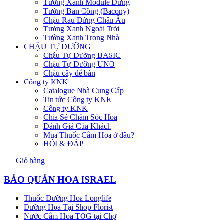
Tường Xanh Module Đứng
Tường Ban Công (Bacony)
Chậu Rau Đứng Châu Âu
Tường Xanh Ngoài Trời
Tường Xanh Trong Nhà
CHẬU TỰ DƯỠNG
Chậu Tự Dưỡng BASIC
Chậu Tự Dưỡng UNO
Chậu cây để bàn
Công ty KNK
Catalogue Nhà Cung Cấp
Tin tức Công ty KNK
Công ty KNK
Chia Sẻ Chăm Sóc Hoa
Đánh Giá Của Khách
Mua Thuốc Cắm Hoa ở đâu?
HỎI & ĐÁP
Giỏ hàng
BẢO QUẢN HOA ISRAEL
Thuốc Dưỡng Hoa Longlife
Dưỡng Hoa Tại Shop Florist
Nước Cắm Hoa TOG tại Chợ