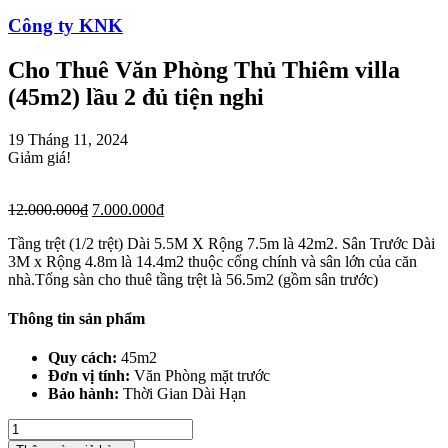
Công ty KNK
Cho Thuê Văn Phòng Thủ Thiêm villa
(45m2) lầu 2 đủ tiện nghi
19 Tháng 11, 2024
Giảm giá!
12.000.000
₫
7.000.000
₫
Tầng trệt (1/2 trệt) Dài 5.5M X Rộng 7.5m là 42m2. Sân Trước Dài
3M x Rộng 4.8m là 14.4m2 thuộc cổng chính và sân lớn của căn
nhà.Tổng sàn cho thuê tầng trệt là 56.5m2 (gồm sân trước)
Thông tin sản phẩm
Quy cách:
45m2
Đơn vị tính:
Văn Phòng mặt trước
Bảo hành:
Thời Gian Dài Hạn
Cho
Thuê