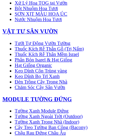
Xử Lý Hoa TOG tại Vườn
Bột Nhuộm Hoa Tươi
SƠN XỊT MÀU HOA ÚC
Nước Nhuộm Hoa Tươi
VẬT TƯ SÂN VƯỜN
Tưới Tự Động Vườn Tường
Thuốc Kích Rễ Thẫn Gỗ (Trị Nấm)
Thuốc Kích Rễ Thân Mềm Israel
Phân Bón Isarel & Hạt Giống
Hạt Giống Organic
Keo Dính Côn Trùng vàng
Keo Dính Bọ Trĩ Xanh
Đèn Trồng Cây Trong Nhà
Chăm Sóc Cây Sân Vườn
MODULE TƯỜNG ĐỨNG
Tường Xanh Module Đứng
Tường Xanh Ngoài Trời (Outdoor)
Tường Xanh Trong Nhà (Indoor)
Cây Treo Tường Ban Công (Bacony)
Chậu Rau Đứng Châu Âu