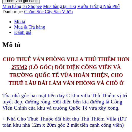
Thêm vào giỏ hàng
Văn
Mua hàng tại Shopee
Mua hàng tại Tiki
Vườn Tường Nhà Phố
Phòng
Danh mục:
Chăm Sóc Cây Sân Vườn
Thủ
Thiêm
Mô tả
villa
Mua & Trả hàng
(45m2)
Đánh giá
lầu
2
Mô tả
đủ
tiện
nghi
CHO THUÊ VĂN PHÒNG VILLA THỦ THIÊM HƠN
số
275M2
(LÔ GÓC) ĐỐI DIỆN CÔNG VIÊN VÀ
lượng
TRƯỜNG QUỐC TẾ VỪA HOÀN THIỆN, CHO
THUÊ LÂU DÀI LÀM VĂN PHÒNG VÀ CHỖ Ở
Tòa nhà góc hai mặt tiền dãy C khu villa Thủ Thiêm vị trí
tuyệt đẹp, đường rộng. Đối diện bên kia đường là Công
Viên Chính của khu và trường Quốc Tế vừa xây xong.
+ Nhà Cho Thuê Thuộc đất biệt thự Thủ Thiêm Villa (DT
toàn khu nhà 12m x 20m góc 2 mặt tiền cạnh công viên)