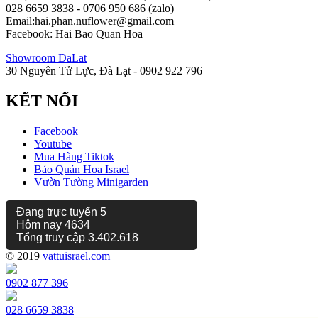
028 6659 3838 - 0706 950 686 (zalo)
Email:hai.phan.nuflower@gmail.com
Facebook: Hai Bao Quan Hoa
Showroom DaLat
30 Nguyên Tử Lực, Đà Lạt - 0902 922 796
KẾT NỐI
Facebook
Youtube
Mua Hàng Tiktok
Bảo Quản Hoa Israel
Vườn Tường Minigarden
Đang trực tuyến
5
Hôm nay
4634
Tổng truy cập
3.402.618
© 2019
vattuisrael.com
0902 877 396
028 6659 3838