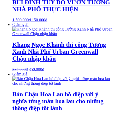
BÙI ĐÌNH TÚY DO VƯỜN TƯỜNG
NHÀ PHỐ THỰC HIỆN
1.500.000
₫
150.000
₫
Giảm giá!
Khang Ngọc Khánh thi công Tường
Xanh Nhà Phố Urban Greenwall
Chậu nhập khẩu
385.000
₫
350.000
₫
Giảm giá!
Bán Chậu Hoa Lan hồ điệp với ý
nghĩa từng màu hoa lan cho những
thông điệp tốt lành