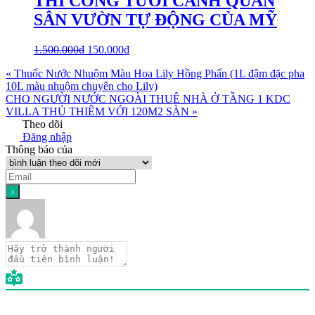
THI CÔNG TƯỚI CẢNH QUAN
SÂN VƯỜN TỰ ĐỘNG CỦA MỸ
1.500.000
₫
150.000
₫
« Thuốc Nước Nhuộm Màu Hoa Lily Hồng Phấn (1L đậm đặc pha
10L màu nhuộm chuyên cho Lily)
CHO NGƯỜI NƯỚC NGOÀI THUÊ NHÀ Ở TẦNG 1 KDC
VILLA THỦ THIÊM VỚI 120M2 SÀN »
Theo dõi
Đăng nhập
Thông báo của