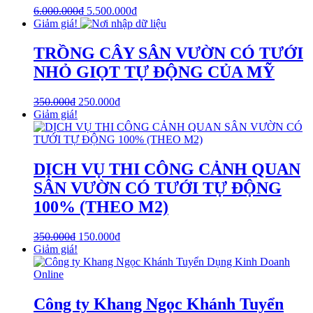
6.000.000
₫
5.500.000
₫
Giảm giá!
TRỒNG CÂY SÂN VƯỜN CÓ TƯỚI
NHỎ GIỌT TỰ ĐỘNG CỦA MỸ
350.000
₫
250.000
₫
Giảm giá!
DỊCH VỤ THI CÔNG CẢNH QUAN
SÂN VƯỜN CÓ TƯỚI TỰ ĐỘNG
100% (THEO M2)
350.000
₫
150.000
₫
Giảm giá!
Công ty Khang Ngọc Khánh Tuyển