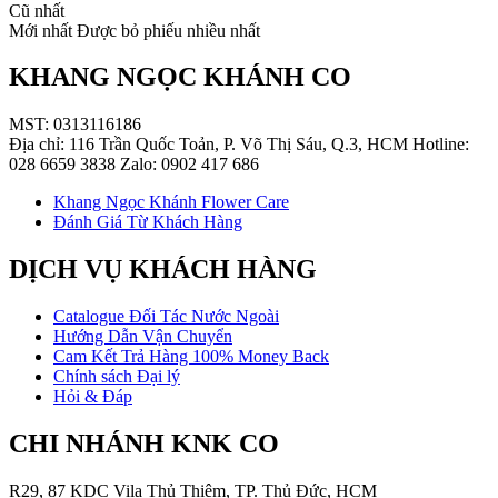
Cũ nhất
Mới nhất
Được bỏ phiếu nhiều nhất
KHANG NGỌC KHÁNH CO
MST: 0313116186
Địa chỉ: 116 Trần Quốc Toản, P. Võ Thị Sáu, Q.3, HCM Hotline:
028 6659 3838 Zalo: 0902 417 686
Khang Ngọc Khánh Flower Care
Đánh Giá Từ Khách Hàng
DỊCH VỤ KHÁCH HÀNG
Catalogue Đối Tác Nước Ngoài
Hướng Dẫn Vận Chuyển
Cam Kết Trả Hàng 100% Money Back
Chính sách Đại lý
Hỏi & Đáp
CHI NHÁNH KNK CO
R29, 87 KDC Vila Thủ Thiêm, TP. Thủ Đức, HCM