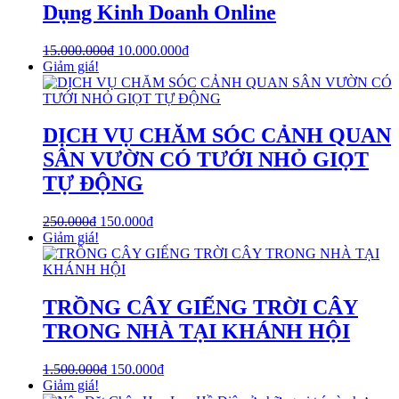
Dụng Kinh Doanh Online
15.000.000
₫
10.000.000
₫
Giảm giá!
DỊCH VỤ CHĂM SÓC CẢNH QUAN
SÂN VƯỜN CÓ TƯỚI NHỎ GIỌT
TỰ ĐỘNG
250.000
₫
150.000
₫
Giảm giá!
TRỒNG CÂY GIẾNG TRỜI CÂY
TRONG NHÀ TẠI KHÁNH HỘI
1.500.000
₫
150.000
₫
Giảm giá!