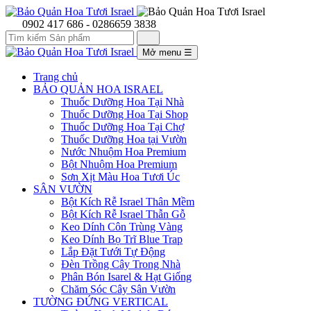
0902 417 686 - 0286659 3838
Mở menu
☰
Trang chủ
BẢO QUẢN HOA ISRAEL
Thuốc Dưỡng Hoa Tại Nhà
Thuốc Dưỡng Hoa Tại Shop
Thuốc Dưỡng Hoa Tại Chợ
Thuốc Dưỡng Hoa tại Vườn
Nước Nhuộm Hoa Premium
Bột Nhuộm Hoa Premium
Sơn Xịt Màu Hoa Tươi Úc
SÂN VƯỜN
Bột Kích Rễ Israel Thân Mềm
Bột Kích Rễ Israel Thẫn Gỗ
Keo Dính Côn Trùng Vàng
Keo Dính Bọ Trĩ Blue Trap
Lắp Đặt Tưới Tự Động
Đèn Trồng Cây Trong Nhà
Phân Bón Isarel & Hạt Giống
Chăm Sóc Cây Sân Vườn
TƯỜNG ĐỨNG VERTICAL