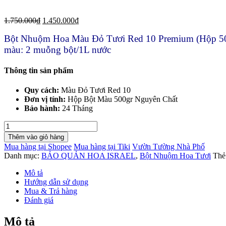
1.750.000
₫
1.450.000
₫
Bột Nhuộm Hoa Màu Đỏ Tươi Red 10 Premium (Hộp 500g
màu: 2 muỗng bột/1L nước
Thông tin sản phẩm
Quy cách:
Màu Đỏ Tươi Red 10
Đơn vị tính:
Hộp Bột Màu 500gr Nguyên Chất
Bảo hành:
24 Tháng
Bột
Màu
Thêm vào giỏ hàng
Nhuộm
Mua hàng tại Shopee
Mua hàng tại Tiki
Vườn Tường Nhà Phố
Hoa
Danh mục:
BẢO QUẢN HOA ISRAEL
,
Bột Nhuộm Hoa Tươi
Thẻ
Tươi
Màu
Mô tả
Đỏ
Hướng dẫn sử dụng
Tươi
Mua & Trả hàng
Red
Đánh giá
10
(Hộp
Mô tả
500gr)