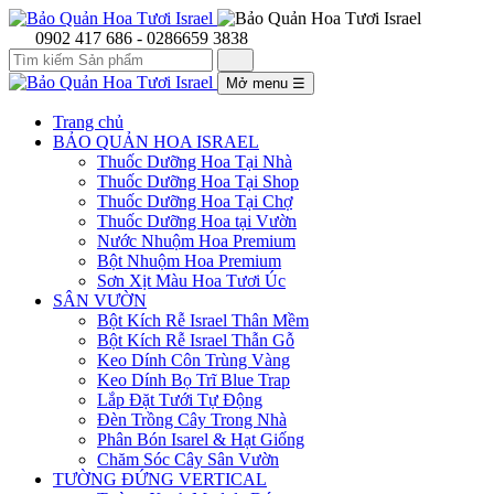
0902 417 686 - 0286659 3838
Mở menu
☰
Trang chủ
BẢO QUẢN HOA ISRAEL
Thuốc Dưỡng Hoa Tại Nhà
Thuốc Dưỡng Hoa Tại Shop
Thuốc Dưỡng Hoa Tại Chợ
Thuốc Dưỡng Hoa tại Vườn
Nước Nhuộm Hoa Premium
Bột Nhuộm Hoa Premium
Sơn Xịt Màu Hoa Tươi Úc
SÂN VƯỜN
Bột Kích Rễ Israel Thân Mềm
Bột Kích Rễ Israel Thẫn Gỗ
Keo Dính Côn Trùng Vàng
Keo Dính Bọ Trĩ Blue Trap
Lắp Đặt Tưới Tự Động
Đèn Trồng Cây Trong Nhà
Phân Bón Isarel & Hạt Giống
Chăm Sóc Cây Sân Vườn
TƯỜNG ĐỨNG VERTICAL