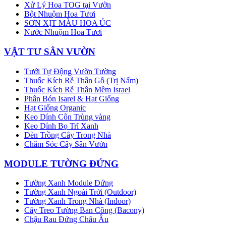
Xử Lý Hoa TOG tại Vườn
Bột Nhuộm Hoa Tươi
SƠN XỊT MÀU HOA ÚC
Nước Nhuộm Hoa Tươi
VẬT TƯ SÂN VƯỜN
Tưới Tự Động Vườn Tường
Thuốc Kích Rễ Thẫn Gỗ (Trị Nấm)
Thuốc Kích Rễ Thân Mềm Israel
Phân Bón Isarel & Hạt Giống
Hạt Giống Organic
Keo Dính Côn Trùng vàng
Keo Dính Bọ Trĩ Xanh
Đèn Trồng Cây Trong Nhà
Chăm Sóc Cây Sân Vườn
MODULE TƯỜNG ĐỨNG
Tường Xanh Module Đứng
Tường Xanh Ngoài Trời (Outdoor)
Tường Xanh Trong Nhà (Indoor)
Cây Treo Tường Ban Công (Bacony)
Chậu Rau Đứng Châu Âu