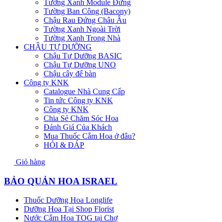
Tường Xanh Module Đứng
Tường Ban Công (Bacony)
Chậu Rau Đứng Châu Âu
Tường Xanh Ngoài Trời
Tường Xanh Trong Nhà
CHẬU TỰ DƯỠNG
Chậu Tự Dưỡng BASIC
Chậu Tự Dưỡng UNO
Chậu cây để bàn
Công ty KNK
Catalogue Nhà Cung Cấp
Tin tức Công ty KNK
Công ty KNK
Chia Sẻ Chăm Sóc Hoa
Đánh Giá Của Khách
Mua Thuốc Cắm Hoa ở đâu?
HỎI & ĐÁP
Giỏ hàng
BẢO QUẢN HOA ISRAEL
Thuốc Dưỡng Hoa Longlife
Dưỡng Hoa Tại Shop Florist
Nước Cắm Hoa TOG tại Chợ