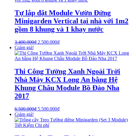
Tự lắp đặt Module Vườn Đứng
Minigarden Vertical tại nhà với 1m2
gồm 8 khung và 1 khay nước
3.400.000
₫
2.500.000
₫
Giảm giá!
Thi Công Tường Xanh Ngoài Trời
Nhà Máy KCX Long An bằng Hệ
Khung Châu Module Bồ Đào Nha
2017
6.500.000
₫
5.500.000
₫
Giảm giá!