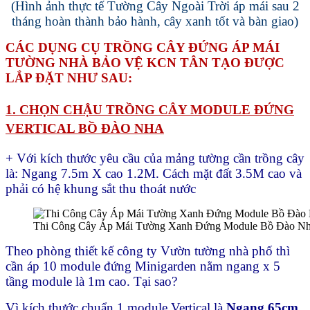
(Hình ảnh thực tế Tường Cây Ngoài Trời áp mái sau 2
tháng hoàn thành bảo hành, cây xanh tốt và bàn giao)
CÁC DỤNG CỤ TRỒNG CÂY ĐỨNG ÁP MÁI
TƯỜNG NHÀ BẢO VỆ KCN TÂN TẠO ĐƯỢC
LẮP ĐẶT NHƯ SAU:
1. CHỌN CHẬU TRỒNG CÂY MODULE ĐỨNG
VERTICAL BỒ ĐÀO NHA
+ Với kích thước yêu cầu của mảng tường cần trồng cây
là: Ngang 7.5m X cao 1.2M. Cách mặt đất 3.5M cao và
phải có hệ khung sắt thu thoát nước
Thi Công Cây Áp Mái Tường Xanh Đứng Module Bồ Đào N
Theo phòng thiết kế công ty Vườn tường nhà phố thì
cần áp 10 module đứng Minigarden nằm ngang x 5
tầng module là 1m cao. Tại sao?
Vì kích thước chuẩn 1 module Vertical là
Ngang 65cm