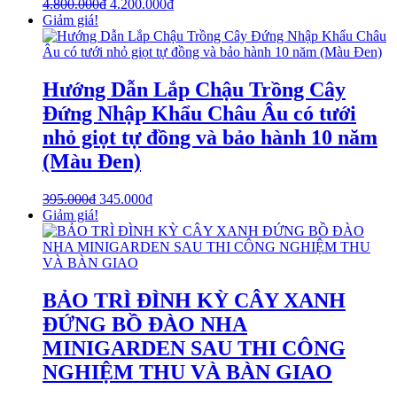
4.800.000
₫
4.200.000
₫
Giảm giá!
Hướng Dẫn Lắp Chậu Trồng Cây
Đứng Nhập Khẩu Châu Âu có tưới
nhỏ giọt tự đồng và bảo hành 10 năm
(Màu Đen)
395.000
₫
345.000
₫
Giảm giá!
BẢO TRÌ ĐÌNH KỲ CÂY XANH
ĐỨNG BỒ ĐÀO NHA
MINIGARDEN SAU THI CÔNG
NGHIỆM THU VÀ BÀN GIAO