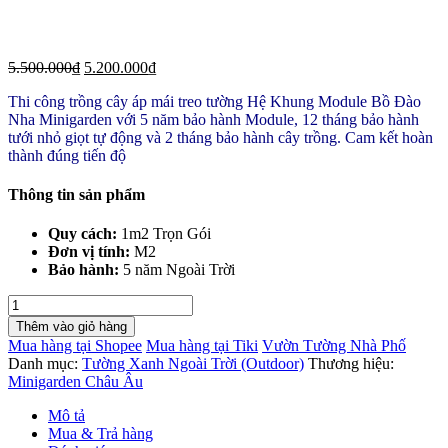
5.500.000
₫
5.200.000
₫
Thi công trồng cây áp mái treo tường Hệ Khung Module Bồ Đào
Nha Minigarden với 5 năm bảo hành Module, 12 tháng bảo hành
tưới nhỏ giọt tự động và 2 tháng bảo hành cây trồng. Cam kết hoàn
thành đúng tiến độ
Thông tin sản phẩm
Quy cách:
1m2 Trọn Gói
Đơn vị tính:
M2
Bảo hành:
5 năm Ngoài Trời
Thi
Công
Thêm vào giỏ hàng
Cây
Mua hàng tại Shopee
Mua hàng tại Tiki
Vườn Tường Nhà Phố
Áp
Danh mục:
Tường Xanh Ngoài Trời (Outdoor)
Thương hiệu:
Mái
Minigarden Châu Âu
Tường
Xanh
Mô tả
Đứng
Mua & Trả hàng
Module