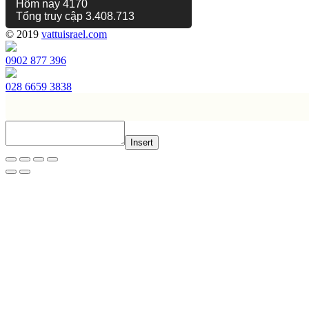
Hôm nay
4170
Tổng truy cập
3.408.713
© 2019
vattuisrael.com
0902 877 396
028 6659 3838
Insert