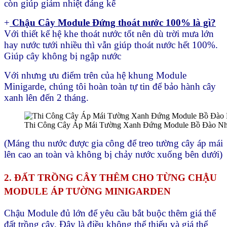
còn giúp giảm nhiệt đáng kể
+
Chậu Cây Module Đứng thoát nước 100% là gì?
Với thiết kế hệ khe thoát nước tốt nên dù trời mưa lớn
hay nước tưới nhiều thì vẫn giúp thoát nước hết 100%.
Giúp cây không bị ngập nước
Với nhưng ưu điểm trên của hệ khung Module
Minigarde, chúng tôi hoàn toàn tự tin để bảo hành cây
xanh lên đến 2 tháng.
Thi Công Cây Áp Mái Tường Xanh Đứng Module Bồ Đào N
(Máng thu nước được gia công để treo tường cây áp mái
lên cao an toàn và không bị chảy nước xuống bên dưới)
2. ĐẤT TRỒNG CÂY THÊM CHO TỪNG CHẬU
MODULE ÁP TƯỜNG MINIGARDEN
Chậu Module đủ lớn để yêu cầu bắt buộc thêm giá thể
đất trồng cây. Đây là điều không thể thiếu và giá thể