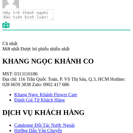
Cũ nhất
Mới nhất
Được bỏ phiếu nhiều nhất
KHANG NGỌC KHÁNH CO
MST: 0313116186
Địa chỉ: 116 Trần Quốc Toản, P. Võ Thị Sáu, Q.3, HCM Hotline:
028 6659 3838 Zalo: 0902 417 686
Khang Ngọc Khánh Flower Care
Đánh Giá Từ Khách Hàng
DỊCH VỤ KHÁCH HÀNG
Catalogue Đối Tác Nước Ngoài
Hướng Dẫn Vận Chuyển