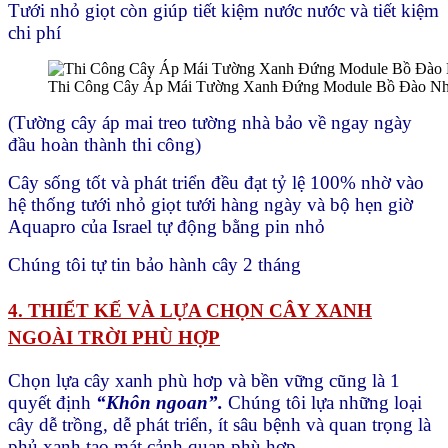
Tưới nhỏ giọt còn giúp tiết kiệm nước nước và tiết kiệm
chi phí
Thi Công Cây Áp Mái Tường Xanh Đứng Module Bồ Đào N
(Tường cây áp mai treo tường nhà bảo về ngay ngày
đầu hoàn thành thi công)
Cây sống tốt và phát triển đều đạt tỷ lệ 100% nhờ vào
hệ thống tưới nhỏ giọt tưới hàng ngày và bộ hẹn giờ
Aquapro của Israel tự động bằng pin nhỏ
Chúng tôi tự tin bảo hành cây 2 tháng
4. THIẾT KẾ VÀ LỰA CHỌN CÂY XANH
NGOÀI TRỜI PHÙ HỢP
Chọn lựa cây xanh phù hơp và bền vững cũng là 1
quyết định
“Khôn ngoan”.
Chúng tôi lựa những loại
cây dễ trồng, dễ phát triển, ít sâu bệnh và quan trọng là
phủ xanh tạo mát cảnh quan phù hợp