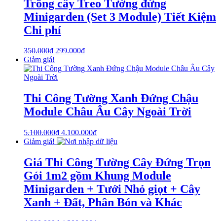
Trồng cây Treo Tường đứng
Minigarden (Set 3 Module) Tiết Kiệm
Chi phí
350.000
₫
299.000
₫
Giảm giá!
Thi Công Tường Xanh Đứng Chậu
Module Châu Âu Cây Ngoài Trời
5.100.000
₫
4.100.000
₫
Giảm giá!
Giá Thi Công Tường Cây Đứng Trọn
Gói 1m2 gồm Khung Module
Minigarden + Tưới Nhỏ giọt + Cây
Xanh + Đất, Phân Bón và Khác