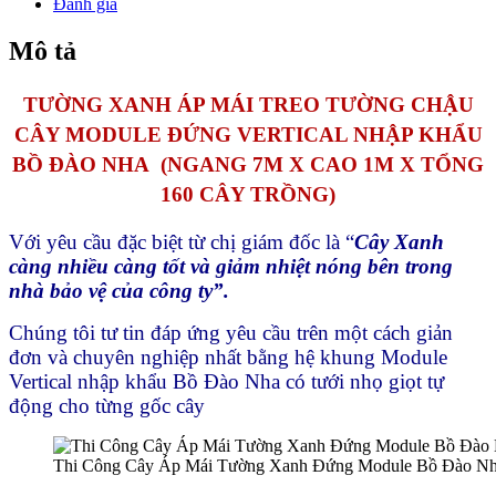
Đánh giá
Bồ
Đào
Mô tả
Nha
số
lượng
TƯỜNG XANH ÁP MÁI TREO TƯỜNG CHẬU
CÂY MODULE ĐỨNG VERTICAL NHẬP KHẨU
BỒ ĐÀO NHA
(NGANG 7M X CAO 1M X TỔNG
160 CÂY TRỒNG)
Với yêu cầu đặc biệt từ chị giám đốc là “
Cây Xanh
càng nhiều càng tốt và giảm nhiệt nóng bên trong
nhà bảo vệ của công ty”.
Chúng tôi tư tin đáp ứng yêu cầu trên một cách giản
đơn và chuyên nghiệp nhất bằng hệ khung Module
Vertical nhập khẩu Bồ Đào Nha có tưới nhọ giọt tự
động cho từng gốc cây
Thi Công Cây Áp Mái Tường Xanh Đứng Module Bồ Đào N