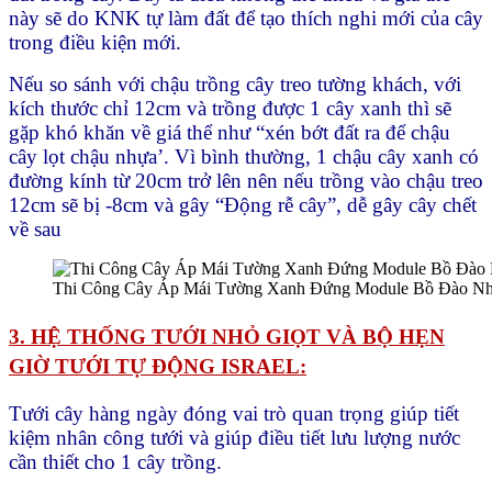
này sẽ do KNK tự làm đất để tạo thích nghi mới của cây
trong điều kiện mới.
Nếu so sánh với chậu trồng cây treo tường khách, với
kích thước chỉ 12cm và trồng được 1 cây xanh thì sẽ
gặp khó khăn về giá thể như “xén bớt đất ra để chậu
cây lọt chậu nhựa’. Vì bình thường, 1 chậu cây xanh có
đường kính từ 20cm trở lên nên nếu trồng vào chậu treo
12cm sẽ bị -8cm và gây “Động rễ cây”, dễ gây cây chết
về sau
Thi Công Cây Áp Mái Tường Xanh Đứng Module Bồ Đào N
3. HỆ THỐNG TƯỚI NHỎ GIỌT VÀ BỘ HẸN
GIỜ TƯỚI TỰ ĐỘNG ISRAEL:
Tưới cây hàng ngày đóng vai trò quan trọng giúp tiết
kiệm nhân công tưới và giúp điều tiết lưu lượng nước
cần thiết cho 1 cây trồng.