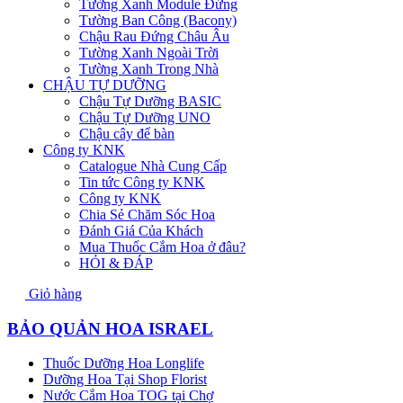
Tường Xanh Module Đứng
Tường Ban Công (Bacony)
Chậu Rau Đứng Châu Âu
Tường Xanh Ngoài Trời
Tường Xanh Trong Nhà
CHẬU TỰ DƯỠNG
Chậu Tự Dưỡng BASIC
Chậu Tự Dưỡng UNO
Chậu cây để bàn
Công ty KNK
Catalogue Nhà Cung Cấp
Tin tức Công ty KNK
Công ty KNK
Chia Sẻ Chăm Sóc Hoa
Đánh Giá Của Khách
Mua Thuốc Cắm Hoa ở đâu?
HỎI & ĐÁP
Giỏ hàng
BẢO QUẢN HOA ISRAEL
Thuốc Dưỡng Hoa Longlife
Dưỡng Hoa Tại Shop Florist
Nước Cắm Hoa TOG tại Chợ