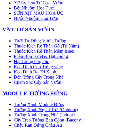
Xử Lý Hoa TOG tại Vườn
Bột Nhuộm Hoa Tươi
SƠN XỊT MÀU HOA ÚC
Nước Nhuộm Hoa Tươi
VẬT TƯ SÂN VƯỜN
Tưới Tự Động Vườn Tường
Thuốc Kích Rễ Thẫn Gỗ (Trị Nấm)
Thuốc Kích Rễ Thân Mềm Israel
Phân Bón Isarel & Hạt Giống
Hạt Giống Organic
Keo Dính Côn Trùng vàng
Keo Dính Bọ Trĩ Xanh
Đèn Trồng Cây Trong Nhà
Chăm Sóc Cây Sân Vườn
MODULE TƯỜNG ĐỨNG
Tường Xanh Module Đứng
Tường Xanh Ngoài Trời (Outdoor)
Tường Xanh Trong Nhà (Indoor)
Cây Treo Tường Ban Công (Bacony)
Chậu Rau Đứng Châu Âu