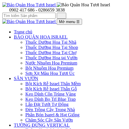
0902 417 686 - 0286659 3838
Mở menu
☰
Trang chủ
BẢO QUẢN HOA ISRAEL
Thuốc Dưỡng Hoa Tại Nhà
Thuốc Dưỡng Hoa Tại Shop
Thuốc Dưỡng Hoa Tại Chợ
Thuốc Dưỡng Hoa tại Vườn
Nước Nhuộm Hoa Premium
Bột Nhuộm Hoa Premium
Sơn Xịt Màu Hoa Tươi Úc
SÂN VƯỜN
Bột Kích Rễ Israel Thân Mềm
Bột Kích Rễ Israel Thẫn Gỗ
Keo Dính Côn Trùng Vàng
Keo Dính Bọ Trĩ Blue Trap
Lắp Đặt Tưới Tự Động
Đèn Trồng Cây Trong Nhà
Phân Bón Isarel & Hạt Giống
Chăm Sóc Cây Sân Vườn
TƯỜNG ĐỨNG VERTICAL