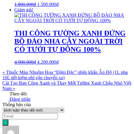
1.800.000
₫
1.500.000
₫
Giảm giá!
THI CÔNG TƯỜNG XANH ĐỨNG
BỒ ĐÀO NHA CÂY NGOÀI TRỜI
CÓ TƯỚI TỰ ĐỘNG 100%
4.900.000
₫
4.200.000
₫
« Thuốc Màu Nhuộm Hoa “Đậm Đặc” nhập khẩu Ấn Độ (1L pha
10L tiết kiệm phí vận chuyển xa)
Cải Tạo Ban Công Xanh và Thay Mới Tường Xanh Chậu Nhỏ Việt
Nam »
Theo dõi
Đăng nhập
Thông báo của