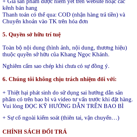
+ Giá sản phẩm được niêm yết trên website hoặc các
kênh bán hang
Thanh toán có thể qua:
COD (nhận hàng trả tiền) và
Chuyển khoản vào TK trên hóa đơn
5. Quyền sở hữu trí tuệ
Toàn bộ nội dung (hình ảnh, nội dung, thương hiệu)
thuộc quyền sở hữu của Khang Ngọc Khánh.
Nghiêm cấm sao chép khi chưa có sự đồng ý.
6. Chúng tôi không chịu trách nhiệm đối với:
+ Thiệt hại phát sinh do sử dụng sai hướng dẫn sản
phẩm có trên bao bì và video tư vấn trước khi đặt hàng.
Vui lòng ĐỌC KỸ HƯỚNG DẪN TRÊN BAO BÌ
+ Sự cố ngoài kiểm soát (thiên tai, vận chuyển…)
CHÍNH SÁCH ĐỔI TRẢ