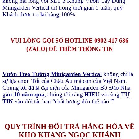
không hài lòng với SET 3 Khung Vườn Cây Đứng
Minigarden Vertical thì trong thời gian 1 tuần, quý
Khách được trả lại hàng 100%
VUI LÒNG GỌI SỐ HOTLINE 0902 417 686
(ZALO) ĐỂ THÊM THÔNG TIN
Vườn Treo Tường Minigarden Vertical
không chỉ là
sự lựa chọn Tốt của Châu Âu mà còn của Việt Nam.
Chúng tôi đã là đại diện của Minigarden Bồ Đào Nha
g
ần 10 năm qua,
chúng tôi càng
HIỀU
và càng
TỰ
TIN
vào đối tác bạn “chất lượng đến thế nào”?
QUY TRÌNH ĐỔI TRẢ HÀNG HÓA VỀ
KHO KHANG NGỌC KHÁNH