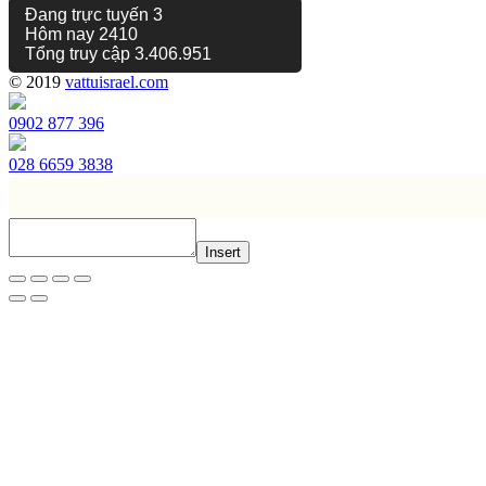
Đang trực tuyến
3
Hôm nay
2410
Tổng truy cập
3.406.951
© 2019
vattuisrael.com
0902 877 396
028 6659 3838
Insert