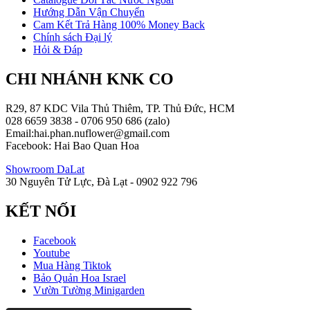
Hướng Dẫn Vận Chuyển
Cam Kết Trả Hàng 100% Money Back
Chính sách Đại lý
Hỏi & Đáp
CHI NHÁNH KNK CO
R29, 87 KDC Vila Thủ Thiêm, TP. Thủ Đức, HCM
028 6659 3838 - 0706 950 686 (zalo)
Email:hai.phan.nuflower@gmail.com
Facebook: Hai Bao Quan Hoa
Showroom DaLat
30 Nguyên Tử Lực, Đà Lạt - 0902 922 796
KẾT NỐI
Facebook
Youtube
Mua Hàng Tiktok
Bảo Quản Hoa Israel
Vườn Tường Minigarden