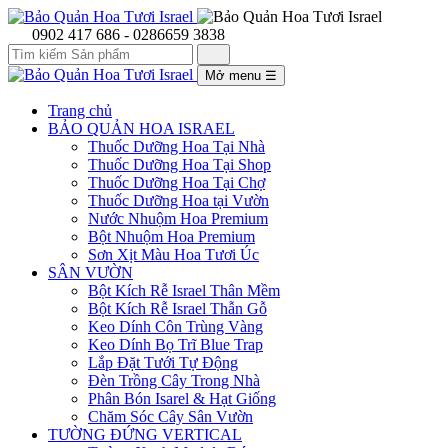
0902 417 686 - 0286659 3838
Mở menu
☰
Trang chủ
BẢO QUẢN HOA ISRAEL
Thuốc Dưỡng Hoa Tại Nhà
Thuốc Dưỡng Hoa Tại Shop
Thuốc Dưỡng Hoa Tại Chợ
Thuốc Dưỡng Hoa tại Vườn
Nước Nhuộm Hoa Premium
Bột Nhuộm Hoa Premium
Sơn Xịt Màu Hoa Tươi Úc
SÂN VƯỜN
Bột Kích Rễ Israel Thân Mềm
Bột Kích Rễ Israel Thẫn Gỗ
Keo Dính Côn Trùng Vàng
Keo Dính Bọ Trĩ Blue Trap
Lắp Đặt Tưới Tự Động
Đèn Trồng Cây Trong Nhà
Phân Bón Isarel & Hạt Giống
Chăm Sóc Cây Sân Vườn
TƯỜNG ĐỨNG VERTICAL