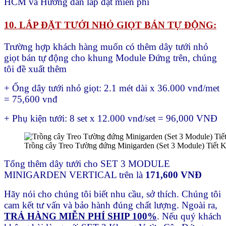
HCM và Hướng dẫn lắp đặt miễn phí
10. LẮP ĐẶT TƯỚI NHỎ GIỌT BÁN TỰ ĐỘNG:
Trường hợp khách hàng muốn có thêm dây tưới nhỏ
giọt bán tự động cho khung Module Đứng trên, chúng
tôi đề xuất thêm
+ Ống dây tưới nhỏ giọt: 2.1 mét dài x 36.000 vnđ/met
= 75,600 vnđ
+ Phụ kiện tưới: 8 set x 12.000 vnđ/set = 96,000 VNĐ
Trồng cây Treo Tường đứng Minigarden (Set 3 Module) Tiết K
Tổng thêm dây tưới cho SET 3 MODULE
MINIGARDEN VERTICAL trên là
171,600 VNĐ
Hãy nói cho chúng tôi biết nhu cầu, sở thích. Chúng tôi
cam kết tư vấn và bảo hành đúng chất lượng. Ngoài ra,
TRẢ HÀNG MIỄN PHÍ SHIP 100%
. Nếu quý khách