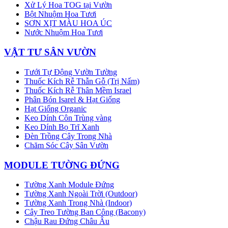
Xử Lý Hoa TOG tại Vườn
Bột Nhuộm Hoa Tươi
SƠN XỊT MÀU HOA ÚC
Nước Nhuộm Hoa Tươi
VẬT TƯ SÂN VƯỜN
Tưới Tự Động Vườn Tường
Thuốc Kích Rễ Thẫn Gỗ (Trị Nấm)
Thuốc Kích Rễ Thân Mềm Israel
Phân Bón Isarel & Hạt Giống
Hạt Giống Organic
Keo Dính Côn Trùng vàng
Keo Dính Bọ Trĩ Xanh
Đèn Trồng Cây Trong Nhà
Chăm Sóc Cây Sân Vườn
MODULE TƯỜNG ĐỨNG
Tường Xanh Module Đứng
Tường Xanh Ngoài Trời (Outdoor)
Tường Xanh Trong Nhà (Indoor)
Cây Treo Tường Ban Công (Bacony)
Chậu Rau Đứng Châu Âu