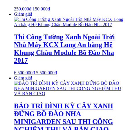
250.000
₫
150.000
₫
Giảm giá!
Thi Công Tường Xanh Ngoài Trời
Nhà Máy KCX Long An bằng Hệ
Khung Châu Module Bồ Đào Nha
2017
6.500.000
₫
5.500.000
₫
Giảm giá!
BẢO TRÌ ĐÌNH KỲ CÂY XANH
ĐỨNG BỒ ĐÀO NHA
MINIGARDEN SAU THI CÔNG
NGHIỆM THU VÀ BÀN GIAO