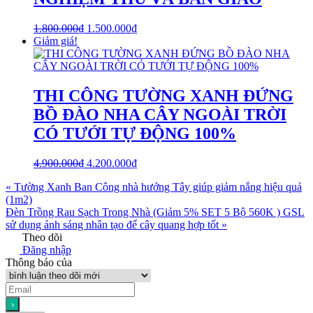
1.800.000
₫
1.500.000
₫
Giảm giá!
THI CÔNG TƯỜNG XANH ĐỨNG
BỒ ĐÀO NHA CÂY NGOÀI TRỜI
CÓ TƯỚI TỰ ĐỘNG 100%
4.900.000
₫
4.200.000
₫
« Tường Xanh Ban Công nhà hướng Tây giúp giảm nắng hiệu quả
(1m2)
Đèn Trồng Rau Sạch Trong Nhà (Giảm 5% SET 5 Bộ 560K ) GSL
sử dụng ánh sáng nhân tạo để cây quang hợp tốt »
Theo dõi
Đăng nhập
Thông báo của