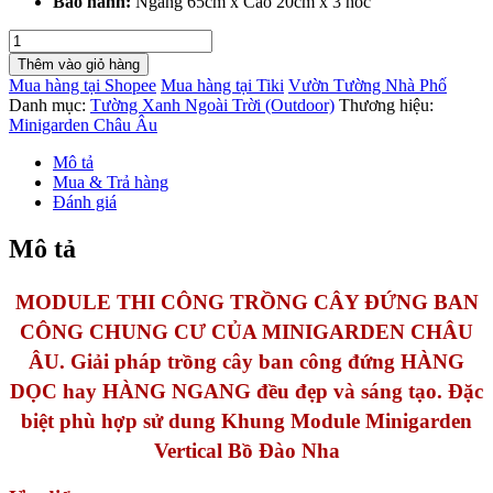
Bảo hành:
Ngang 65cm x Cao 20cm x 3 hốc
Trồng
cây
Thêm vào giỏ hàng
Treo
Mua hàng tại Shopee
Mua hàng tại Tiki
Vườn Tường Nhà Phố
Tường
Danh mục:
Tường Xanh Ngoài Trời (Outdoor)
Thương hiệu:
đứng
Minigarden Châu Âu
Minigarden
(Set
Mô tả
3
Mua & Trả hàng
Module)
Đánh giá
Tiết
Kiệm
Mô tả
Chi
phí
số
MODULE THI CÔNG TRỒNG CÂY ĐỨNG BAN
lượng
CÔNG CHUNG CƯ CỦA MINIGARDEN CHÂU
ÂU.
Giải pháp trồng cây ban công đứng HÀNG
DỌC hay HÀNG NGANG đều đẹp và sáng tạo. Đặc
biệt phù hợp sử dung Khung Module Minigarden
Vertical Bồ Đào Nha