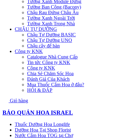
Tường Xanh Module Đứng
Tường Ban Công (Bacony)
Chậu Rau Đứng Châu Âu
Tường Xanh Ngoài Trời
Tường Xanh Trong Nhà
CHẬU TỰ DƯỠNG
Chậu Tự Dưỡng BASIC
Chậu Tự Dưỡng UNO
Chậu cây để bàn
Công ty KNK
Catalogue Nhà Cung Cấp
Tin tức Công ty KNK
Công ty KNK
Chia Sẻ Chăm Sóc Hoa
Đánh Giá Của Khách
Mua Thuốc Cắm Hoa ở đâu?
HỎI & ĐÁP
Giỏ hàng
BẢO QUẢN HOA ISRAEL
Thuốc Dưỡng Hoa Longlife
Dưỡng Hoa Tại Shop Florist
Nước Cắm Hoa TOG tại Chợ