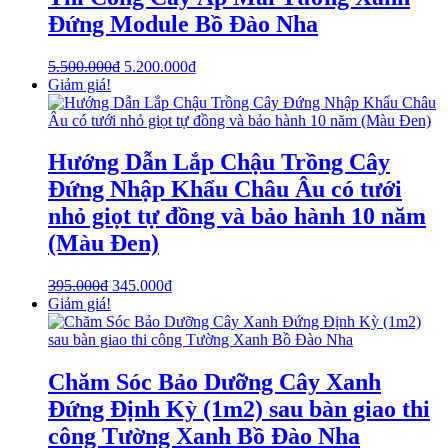
Đứng Module Bồ Đào Nha
5.500.000
₫
5.200.000
₫
Giảm giá!
Hướng Dẫn Lắp Chậu Trồng Cây
Đứng Nhập Khẩu Châu Âu có tưới
nhỏ giọt tự đồng và bảo hành 10 năm
(Màu Đen)
395.000
₫
345.000
₫
Giảm giá!
Chăm Sóc Bảo Dưỡng Cây Xanh
Đứng Định Kỳ (1m2) sau bàn giao thi
công Tường Xanh Bồ Đào Nha