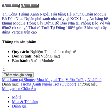
6.500.000
₫
5.500.000
₫
Thi Công Tường Xanh Ngoài Trời bằng Hệ Khung Châu Module
Bồ Đào Nha. Dự án phủ xanh nhà máy tại KCX Long An bằng hệ
khung Module Trồng Cây Đứng Bồ Đào Nha tại Phòng Bảo Vệ với
65m2 có xen gỗ Thái và Tưới Tự Động 100% gồm 3 khu vực cây
đứng Vertical trên cao
Thông tin sản phẩm
Quy cách:
Nghiệm Thu m2 theo thực tế
Đơn vị tính:
Mét Vuông (m2)
Bảo hành:
5 năm Module
Thi
Công
Thêm vào giỏ hàng
Tường
Mua hàng tại Shopee
Mua hàng tại Tiki
Vườn Tường Nhà Phố
Xanh
Danh mục:
Tường Xanh Ngoài Trời (Outdoor)
Thương hiệu:
Ngoài
Minigarden Châu Âu
Trời
Nhà
Mô tả
Máy
Mua & Trả hàng
KCX
Đánh giá
Long