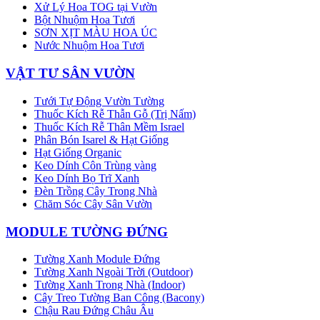
Xử Lý Hoa TOG tại Vườn
Bột Nhuộm Hoa Tươi
SƠN XỊT MÀU HOA ÚC
Nước Nhuộm Hoa Tươi
VẬT TƯ SÂN VƯỜN
Tưới Tự Động Vườn Tường
Thuốc Kích Rễ Thẫn Gỗ (Trị Nấm)
Thuốc Kích Rễ Thân Mềm Israel
Phân Bón Isarel & Hạt Giống
Hạt Giống Organic
Keo Dính Côn Trùng vàng
Keo Dính Bọ Trĩ Xanh
Đèn Trồng Cây Trong Nhà
Chăm Sóc Cây Sân Vườn
MODULE TƯỜNG ĐỨNG
Tường Xanh Module Đứng
Tường Xanh Ngoài Trời (Outdoor)
Tường Xanh Trong Nhà (Indoor)
Cây Treo Tường Ban Công (Bacony)
Chậu Rau Đứng Châu Âu