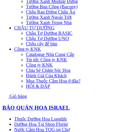
Tường Xanh Module Đứng
Tường Ban Công (Bacony)
Chậu Rau Đứng Châu Âu
Tường Xanh Ngoài Trời
Tường Xanh Trong Nhà
CHẬU TỰ DƯỠNG
Chậu Tự Dưỡng BASIC
Chậu Tự Dưỡng UNO
Chậu cây để bàn
Công ty KNK
Catalogue Nhà Cung Cấp
Tin tức Công ty KNK
Công ty KNK
Chia Sẻ Chăm Sóc Hoa
Đánh Giá Của Khách
Mua Thuốc Cắm Hoa ở đâu?
HỎI & ĐÁP
Giỏ hàng
BẢO QUẢN HOA ISRAEL
Thuốc Dưỡng Hoa Longlife
Dưỡng Hoa Tại Shop Florist
Nước Cắm Hoa TOG tại Chợ