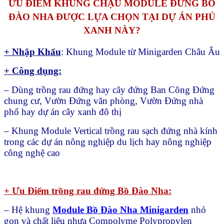
ƯU ĐIỂM KHUNG CHẬU MODULE ĐỨNG BỒ
ĐÀO NHA ĐƯỢC LỰA CHỌN TẠI DỰ ÁN PHỦ
XANH NÀY?
+ Nhập Khẩu
: Khung Module từ Minigarden Châu Âu
+ Công dụng:
– Dùng trồng rau đứng hay cây đứng Ban Công Đứng
chung cư, Vườn Đứng văn phòng, Vườn Đứng nhà
phố hay dự án cây xanh đô thị
– Khung Module Vertical trồng rau sạch đứng nhà kính
trong các dự án nông nghiệp du lịch hay nông nghiệp
công nghệ cao
+ Ưu Điểm trồng rau đứng Bồ Đào Nha:
– Hệ khung
Module Bồ Đào Nha Minigarden
nhỏ
gọn và chất liệu nhựa Compolyme Polypropylen