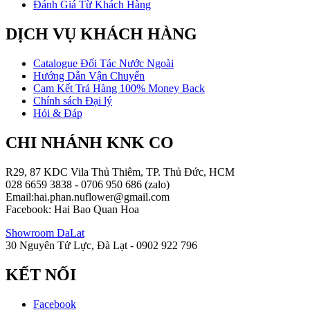
Đánh Giá Từ Khách Hàng
DỊCH VỤ KHÁCH HÀNG
Catalogue Đối Tác Nước Ngoài
Hướng Dẫn Vận Chuyển
Cam Kết Trả Hàng 100% Money Back
Chính sách Đại lý
Hỏi & Đáp
CHI NHÁNH KNK CO
R29, 87 KDC Vila Thủ Thiêm, TP. Thủ Đức, HCM
028 6659 3838 - 0706 950 686 (zalo)
Email:hai.phan.nuflower@gmail.com
Facebook: Hai Bao Quan Hoa
Showroom DaLat
30 Nguyên Tử Lực, Đà Lạt - 0902 922 796
KẾT NỐI
Facebook