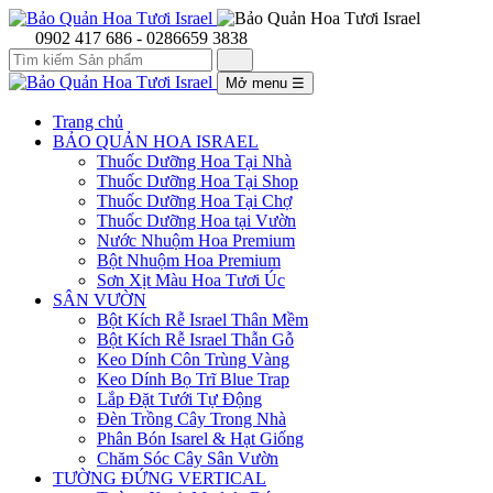
0902 417 686 - 0286659 3838
Mở menu
☰
Trang chủ
BẢO QUẢN HOA ISRAEL
Thuốc Dưỡng Hoa Tại Nhà
Thuốc Dưỡng Hoa Tại Shop
Thuốc Dưỡng Hoa Tại Chợ
Thuốc Dưỡng Hoa tại Vườn
Nước Nhuộm Hoa Premium
Bột Nhuộm Hoa Premium
Sơn Xịt Màu Hoa Tươi Úc
SÂN VƯỜN
Bột Kích Rễ Israel Thân Mềm
Bột Kích Rễ Israel Thẫn Gỗ
Keo Dính Côn Trùng Vàng
Keo Dính Bọ Trĩ Blue Trap
Lắp Đặt Tưới Tự Động
Đèn Trồng Cây Trong Nhà
Phân Bón Isarel & Hạt Giống
Chăm Sóc Cây Sân Vườn
TƯỜNG ĐỨNG VERTICAL