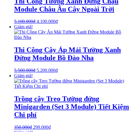
Thi Công Tường Xanh Đứng Chậu
Module Châu Âu Cây Ngoài Trời
5.100.000
₫
4.100.000
₫
Giảm giá!
Thi Công Cây Áp Mái Tường Xanh
Đứng Module Bồ Đào Nha
5.500.000
₫
5.200.000
₫
Giảm giá!
Trồng cây Treo Tường đứng
Minigarden (Set 3 Module) Tiết Kiệm
Chi phí
350.000
₫
299.000
₫