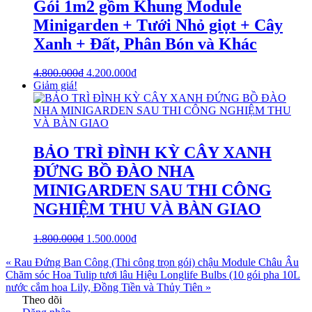
Gói 1m2 gồm Khung Module
Minigarden + Tưới Nhỏ giọt + Cây
Xanh + Đất, Phân Bón và Khác
4.800.000
₫
4.200.000
₫
Giảm giá!
BẢO TRÌ ĐÌNH KỲ CÂY XANH
ĐỨNG BỒ ĐÀO NHA
MINIGARDEN SAU THI CÔNG
NGHIỆM THU VÀ BÀN GIAO
1.800.000
₫
1.500.000
₫
« Rau Đứng Ban Công (Thi công trọn gói) chậu Module Châu Âu
Chăm sóc Hoa Tulip tươi lâu Hiệu Longlife Bulbs (10 gói pha 10L
nước cắm hoa Lily, Đồng Tiền và Thủy Tiên »
Theo dõi