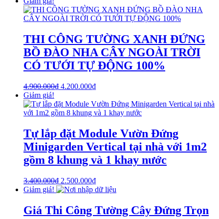
Giảm giá!
THI CÔNG TƯỜNG XANH ĐỨNG
BỒ ĐÀO NHA CÂY NGOÀI TRỜI
CÓ TƯỚI TỰ ĐỘNG 100%
4.900.000
₫
4.200.000
₫
Giảm giá!
Tự lắp đặt Module Vườn Đứng
Minigarden Vertical tại nhà với 1m2
gồm 8 khung và 1 khay nước
3.400.000
₫
2.500.000
₫
Giảm giá!
Giá Thi Công Tường Cây Đứng Trọn