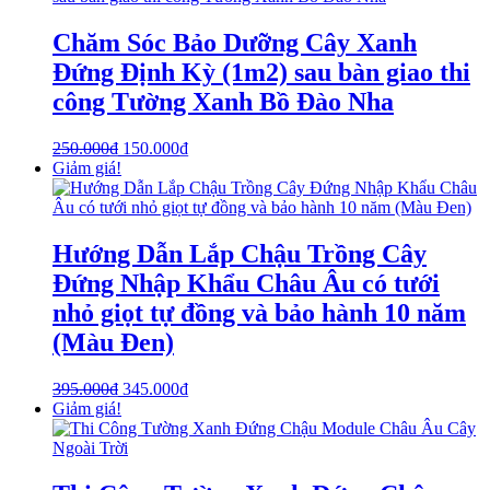
Chăm Sóc Bảo Dưỡng Cây Xanh
Đứng Định Kỳ (1m2) sau bàn giao thi
công Tường Xanh Bồ Đào Nha
250.000
₫
150.000
₫
Giảm giá!
Hướng Dẫn Lắp Chậu Trồng Cây
Đứng Nhập Khẩu Châu Âu có tưới
nhỏ giọt tự đồng và bảo hành 10 năm
(Màu Đen)
395.000
₫
345.000
₫
Giảm giá!