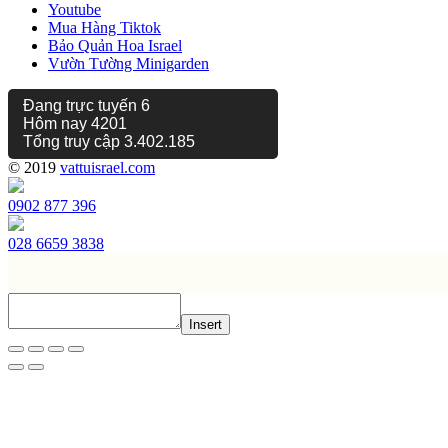
Youtube
Mua Hàng Tiktok
Bảo Quản Hoa Israel
Vườn Tường Minigarden
Đang trực tuyến
6
Hôm nay
4201
Tổng truy cập
3.402.185
© 2019
vattuisrael.com
0902 877 396
028 6659 3838
Insert