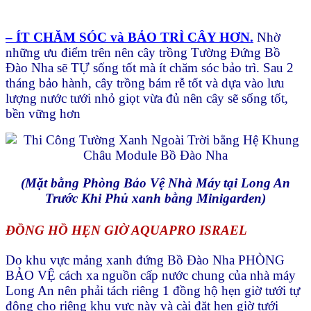
– ÍT CHĂM SÓC và BẢO TRÌ CÂY HƠN.
Nhờ
những ưu điểm trên nên cây trồng Tường Đứng Bồ
Đào Nha sẽ TỰ sống tốt mà ít chăm sóc bảo trì. Sau 2
tháng bảo hành, cây trồng bám rễ tốt và dựa vào lưu
lượng nước tưới nhỏ giọt vừa đủ nên cây sẽ sống tốt,
bền vững hơn
(Mặt bằng Phòng Bảo Vệ Nhà Máy tại Long An
Trước Khi Phủ xanh bằng Minigarden)
ĐỒNG HỒ HẸN GIỜ AQUAPRO ISRAEL
Do khu vực mảng xanh đứng Bồ Đào Nha PHÒNG
BẢO VỆ cách xa nguồn cấp nước chung của nhà máy
Long An nên phải tách riêng 1 đồng hộ hẹn giờ tưới tự
động cho riêng khu vực này và cài đặt hẹn giờ tưới