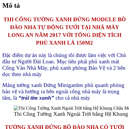
An
Mô tả
bằng
Hệ
Khung
THI CÔNG TƯỜNG XANH ĐỨNG MODULE BỒ
Châu
ĐÀO NHA TỰ ĐỘNG TƯỚI TẠI NHÁ MÁY
Module
Bồ
LONG AN NĂM 2017 VỚI TỔNG DIỆN TÍCH
Đào
PHỦ XANH LÀ 150M2
Nha
2017
số
Đặc điểm dự án này là chúng tôi được làm việc với Chủ
lượng
đầu tư Người Đài Loan. Mục tiêu phải phủ xanh mát
Cổng Vào Nhà Máy, phủ xanh phòng Bảo Vệ và 2 bên
dọc theo nhà máy
Mảng tường xanh Đứng Minigarden phủ quanh phòng
bảo vệ và hướng ra bên ngoài cổng nhà máy là trọng
tâm, là
“trái tim xanh”
cho cả nhà máy
Thi Công Tường Xanh Ngoài Trời bằng Hệ Khun
TƯỜNG XANH ĐỨNG BỒ ĐÀO NHA CÓ TƯỚI