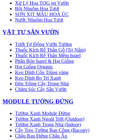
Xử Lý Hoa TOG tại Vườn
Bột Nhuộm Hoa Tươi
SƠN XỊT MÀU HOA ÚC
Nước Nhuộm Hoa Tươi
VẬT TƯ SÂN VƯỜN
Tưới Tự Động Vườn Tường
Thuốc Kích Rễ Thẫn Gỗ (Trị Nấm)
Thuốc Kích Rễ Thân Mềm Israel
Phân Bón Isarel & Hạt Giống
Hạt Giống Organic
Keo Dính Côn Trùng vàng
Keo Dính Bọ Trĩ Xanh
Đèn Trồng Cây Trong Nhà
Chăm Sóc Cây Sân Vườn
MODULE TƯỜNG ĐỨNG
Tường Xanh Module Đứng
Tường Xanh Ngoài Trời (Outdoor)
Tường Xanh Trong Nhà (Indoor)
Cây Treo Tường Ban Công (Bacony)
Chậu Rau Đứng Châu Âu