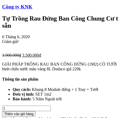
Công ty KNK
Tự Trồng Rau Đứng Ban Công Chung Cư tại
sẵn
6 Tháng 6, 2020
Giảm giá!
3.900.000
₫
3.500.000
₫
GIẢI PHÁP TRỒNG RAU BAN CÔNG ĐỨNG (1M2) CÓ TƯỚI
bình chứa nước màu vàng 8L Dudaco giá 220k
Thông tin sản phẩm
Quy cách:
Khung 8 Module đứng + 1 Tray + Tưới
Đơn vị tính:
SET 1m2
Bảo hành:
5 Năm Ngoài trời
Tự
Trồng
Thêm vào giỏ hàng
Rau