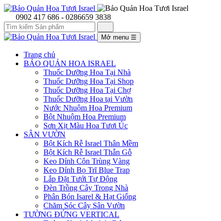
0902 417 686 - 0286659 3838
Mở menu
☰
Trang chủ
BẢO QUẢN HOA ISRAEL
Thuốc Dưỡng Hoa Tại Nhà
Thuốc Dưỡng Hoa Tại Shop
Thuốc Dưỡng Hoa Tại Chợ
Thuốc Dưỡng Hoa tại Vườn
Nước Nhuộm Hoa Premium
Bột Nhuộm Hoa Premium
Sơn Xịt Màu Hoa Tươi Úc
SÂN VƯỜN
Bột Kích Rễ Israel Thân Mềm
Bột Kích Rễ Israel Thẫn Gỗ
Keo Dính Côn Trùng Vàng
Keo Dính Bọ Trĩ Blue Trap
Lắp Đặt Tưới Tự Động
Đèn Trồng Cây Trong Nhà
Phân Bón Isarel & Hạt Giống
Chăm Sóc Cây Sân Vườn
TƯỜNG ĐỨNG VERTICAL