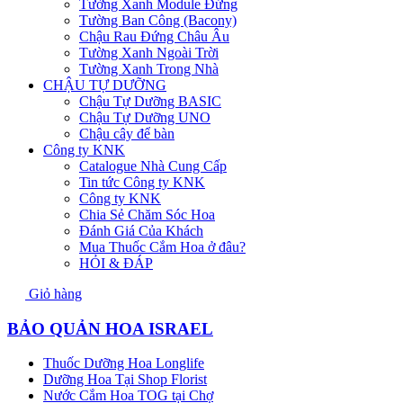
Tường Xanh Module Đứng
Tường Ban Công (Bacony)
Chậu Rau Đứng Châu Âu
Tường Xanh Ngoài Trời
Tường Xanh Trong Nhà
CHẬU TỰ DƯỠNG
Chậu Tự Dưỡng BASIC
Chậu Tự Dưỡng UNO
Chậu cây để bàn
Công ty KNK
Catalogue Nhà Cung Cấp
Tin tức Công ty KNK
Công ty KNK
Chia Sẻ Chăm Sóc Hoa
Đánh Giá Của Khách
Mua Thuốc Cắm Hoa ở đâu?
HỎI & ĐÁP
Giỏ hàng
BẢO QUẢN HOA ISRAEL
Thuốc Dưỡng Hoa Longlife
Dưỡng Hoa Tại Shop Florist
Nước Cắm Hoa TOG tại Chợ